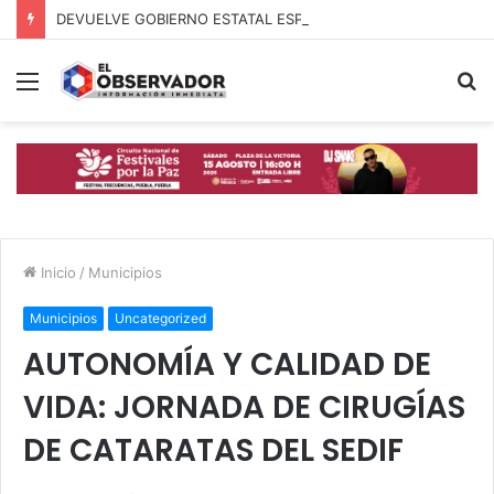
DEVUELVE GOBIERNO ESTATAL ESPERANZA, SEGURIDAD Y BIENESTAR A MUJERES DE LA PERIFERIA URBANA
Menú
B
p
Inicio
/
Municipios
Municipios
Uncategorized
AUTONOMÍA Y CALIDAD DE
VIDA: JORNADA DE CIRUGÍAS
DE CATARATAS DEL SEDIF