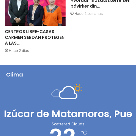
Hvordan indsatsstørrelsen
påvirker din…
Hace 2 semanas
CENTROS LIBRE-CASAS
CARMEN SERDÁN PROTEGEN
A LAS…
Hace 2 días
Clima
Izúcar de Matamoros, Pue
Scattered Clouds
℃