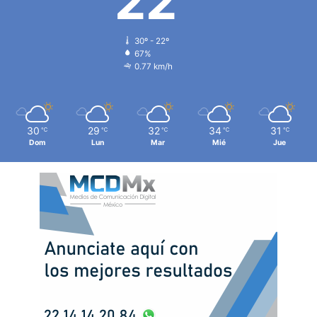
22
30º - 22º
67%
0.77 km/h
30
29
32
34
31
℃
℃
℃
℃
℃
Dom
Lun
Mar
Mié
Jue