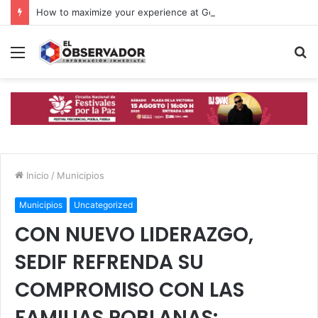
How to maximize your experience at Golden Madness Casino UK: tips for new players
Menú
B
p
Inicio
/
Municipios
Municipios
Uncategorized
CON NUEVO LIDERAZGO,
SEDIF REFRENDA SU
COMPROMISO CON LAS
FAMILIAS POBLANAS: