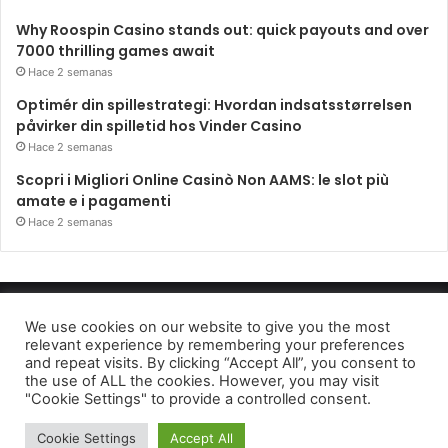
Why Roospin Casino stands out: quick payouts and over
7000 thrilling games await
Hace 2 semanas
Optimér din spillestrategi: Hvordan indsatsstørrelsen
påvirker din spilletid hos Vinder Casino
Hace 2 semanas
Scopri i Migliori Online Casinò Non AAMS: le slot più
amate e i pagamenti
Hace 2 semanas
Periódico El Observador 2022
We use cookies on our website to give you the most
relevant experience by remembering your preferences
Avido de privacidad
and repeat visits. By clicking “Accept All”, you consent to
the use of ALL the cookies. However, you may visit
Facebook
Twitter
Telegram
"Cookie Settings" to provide a controlled consent.
Cookie Settings
Accept All