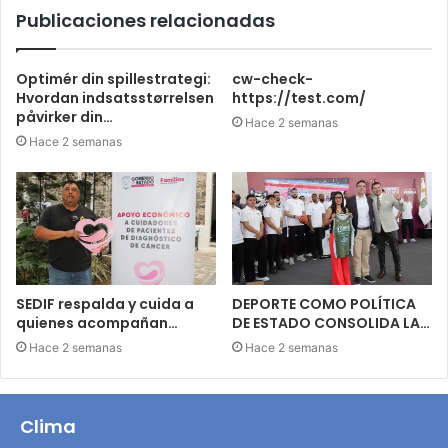
Publicaciones relacionadas
Optimér din spillestrategi:
cw-check-
Hvordan indsatsstørrelsen
https://test.com/
påvirker din…
Hace 2 semanas
Hace 2 semanas
SEDIF respalda y cuida a
DEPORTE COMO POLÍTICA
quienes acompañan…
DE ESTADO CONSOLIDA LA…
Hace 2 semanas
Hace 2 semanas
Clima