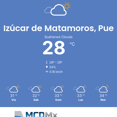
Izúcar de Matamoros, Pue
Scattered Clouds
28
℃
28º - 28º
54%
0.16 km/h
31
32
33
33
34
℃
℃
℃
℃
℃
Vie
Sáb
Dom
Lun
Mar