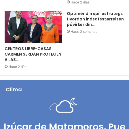
Hace 2 días
Optimér din spillestrategi:
Hvordan indsatsstørrelsen
påvirker din…
Hace 2 semanas
CENTROS LIBRE-CASAS
CARMEN SERDÁN PROTEGEN
A LAS…
Hace 2 días
Clima
Izúcar de Matamoros, Pue