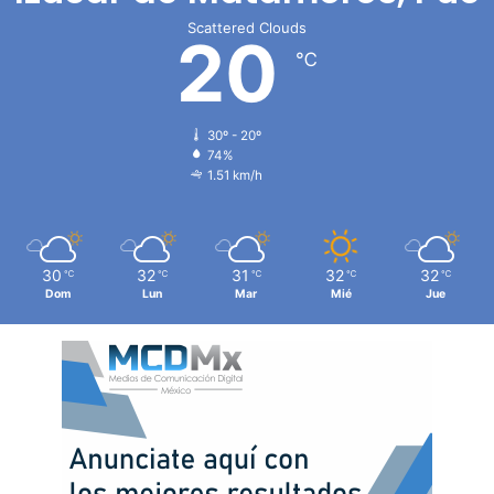
Scattered Clouds
20
℃
30º - 20º
74%
1.51 km/h
30
32
31
32
32
℃
℃
℃
℃
℃
Dom
Lun
Mar
Mié
Jue