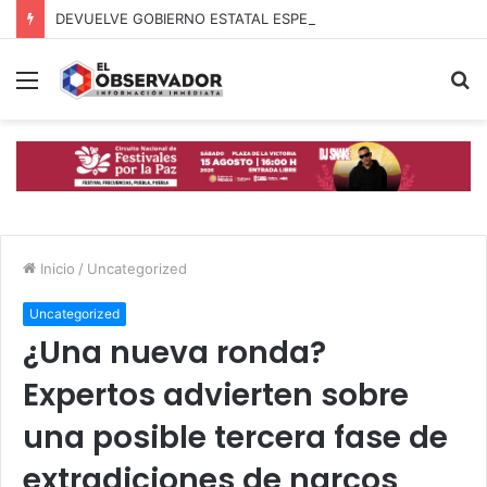
DEVUELVE GOBIERNO ESTATAL ESPERANZA, SEGURIDAD Y BIENESTAR A MUJERES DE LA PERIFERIA URBANA
Menú
B
p
Inicio
/
Uncategorized
Uncategorized
¿Una nueva ronda?
Expertos advierten sobre
una posible tercera fase de
extradiciones de narcos