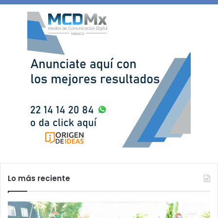
Lo más reciente