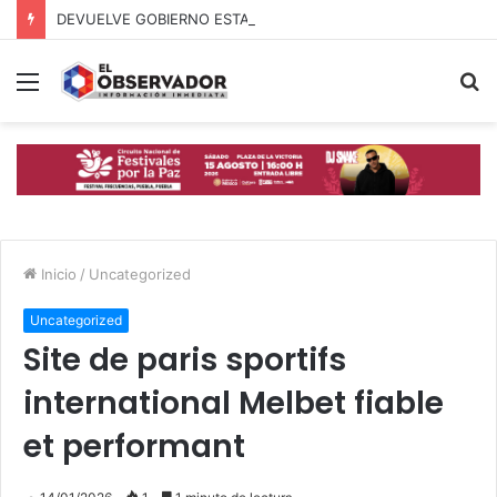
DEVUELVE GOBIERNO ESTATAL ESPERANZA, SEGURIDAD Y BIENESTAR A MUJERES DE LA PERIFERIA URBANA
Menú
B
p
Inicio
/
Uncategorized
Uncategorized
Site de paris sportifs
international Melbet fiable
et performant