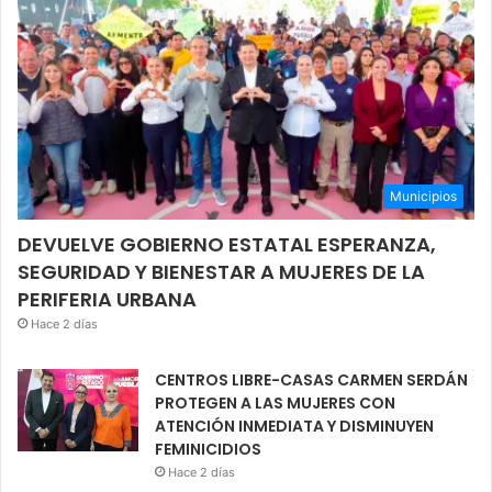
Municipios
DEVUELVE GOBIERNO ESTATAL ESPERANZA,
SEGURIDAD Y BIENESTAR A MUJERES DE LA
PERIFERIA URBANA
Hace 2 días
CENTROS LIBRE-CASAS CARMEN SERDÁN
PROTEGEN A LAS MUJERES CON
ATENCIÓN INMEDIATA Y DISMINUYEN
FEMINICIDIOS
Hace 2 días