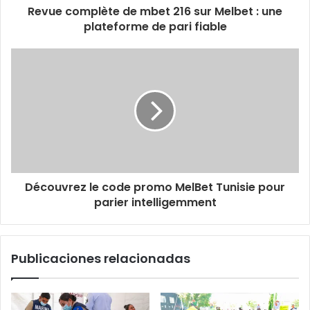
Revue complète de mbet 216 sur Melbet : une
plateforme de pari fiable
Découvrez le code promo MelBet Tunisie pour
parier intelligemment
Publicaciones relacionadas