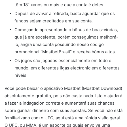
têm 18″ «anos ou mais e que a conta é deles.
Depois de avivar a retirada, basta aguardar que os
fundos sejam creditados em sua conta.
Começando apresentando o bônus de boas-vindas,
que já era excelente, porém conseguimos melhorá-
lo, angra uma conta possuindo nosso código
promocional “MostbetBrasil” e receba bônus altos.
Os jogos são jogados essencialmente em todo o
mundo, em diferentes ligas electronic em diferentes
níveis.
Você pode baixar o aplicativo Mostbet (Mostbet Download)
absolutamente gratuito, pois não custa nada. Isto o ajudará
a fazer a indagacion correta e aumentará suas chances
sobre ganhar dinheiro com suas apostas. Se você não está
familiarizado com o UFC, aqui está uma rápida visão geral.
O UFC, ou MMA, é um esporte os quais envolve uma