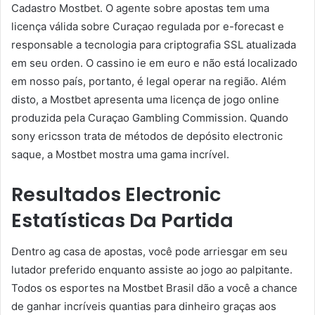
Cadastro Mostbet. O agente sobre apostas tem uma
licença válida sobre Curaçao regulada por e-forecast e
responsable a tecnologia para criptografia SSL atualizada
em seu orden. O cassino ie em euro e não está localizado
em nosso país, portanto, é legal operar na região. Além
disto, a Mostbet apresenta uma licença de jogo online
produzida pela Curaçao Gambling Commission. Quando
sony ericsson trata de métodos de depósito electronic
saque, a Mostbet mostra uma gama incrível.
Resultados Electronic
Estatísticas Da Partida
Dentro ag casa de apostas, você pode arriesgar em seu
lutador preferido enquanto assiste ao jogo ao palpitante.
Todos os esportes na Mostbet Brasil dão a você a chance
de ganhar incríveis quantias para dinheiro graças aos