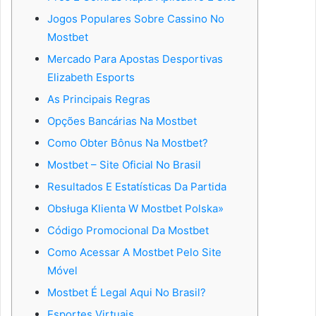
Jogos Populares Sobre Cassino No
Mostbet
Mercado Para Apostas Desportivas
Elizabeth Esports
As Principais Regras
Opções Bancárias Na Mostbet
Como Obter Bônus Na Mostbet?
Mostbet – Site Oficial No Brasil
Resultados E Estatísticas Da Partida
Obsługa Klienta W Mostbet Polska»
Código Promocional Da Mostbet
Como Acessar A Mostbet Pelo Site
Móvel
Mostbet É Legal Aqui No Brasil?
Esportes Virtuais