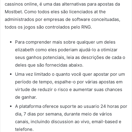
cassinos online, é uma das alternativas para apostas da
Mostbet. Como todos eles são licenciados at the
administrados por empresas de software conceituadas,
todos os jogos são controlados pelo RNG.
Para comprender mais sobre qualquer um deles
elizabeth como eles poderiam ajudá-lo a otimizar
seus ganhos potenciais, leia as descrições de cada o
deles que são fornecidas abaixo.
Uma vez limitado o quanto você quer apostar por um
período de tempo, espalhe-o por várias apostas em
virtude de reduzir o risco e aumentar suas chances
de ganhar.
A plataforma oferece suporte ao usuario 24 horas por
dia, 7 dias por semana, durante meio de vários
canais, incluindo discussion ao vivo, email-based e
telefone.