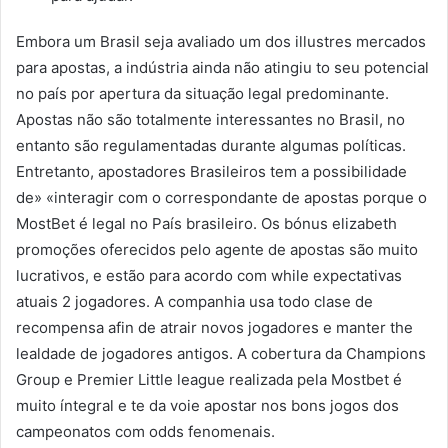
Embora um Brasil seja avaliado um dos illustres mercados
para apostas, a indústria ainda não atingiu to seu potencial
no país por apertura da situação legal predominante.
Apostas não são totalmente interessantes no Brasil, no
entanto são regulamentadas durante algumas políticas.
Entretanto, apostadores Brasileiros tem a possibilidade
de» «interagir com o correspondante de apostas porque o
MostBet é legal no País brasileiro. Os bónus elizabeth
promoções oferecidos pelo agente de apostas são muito
lucrativos, e estão para acordo com while expectativas
atuais 2 jogadores. A companhia usa todo clase de
recompensa afin de atrair novos jogadores e manter the
lealdade de jogadores antigos. A cobertura da Champions
Group e Premier Little league realizada pela Mostbet é
muito íntegral e te da voie apostar nos bons jogos dos
campeonatos com odds fenomenais.