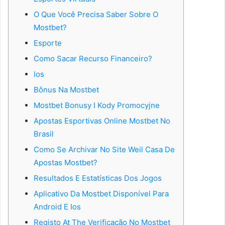
O Que Você Precisa Saber Sobre O
Mostbet?
Esporte
Como Sacar Recurso Financeiro?
Ios
Bônus Na Mostbet
Mostbet Bonusy I Kody Promocyjne
Apostas Esportivas Online Mostbet No
Brasil
Como Se Archivar No Site Weil Casa De
Apostas Mostbet?
Resultados E Estatísticas Dos Jogos
Aplicativo Da Mostbet Disponível Para
Android E Ios
Registo At The Verificação No Mostbet