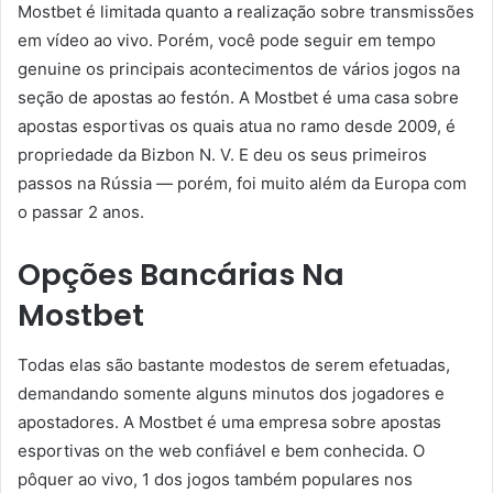
Mostbet é limitada quanto a realização sobre transmissões
em vídeo ao vivo. Porém, você pode seguir em tempo
genuine os principais acontecimentos de vários jogos na
seção de apostas ao festón. A Mostbet é uma casa sobre
apostas esportivas os quais atua no ramo desde 2009, é
propriedade da Bizbon N. V. E deu os seus primeiros
passos na Rússia — porém, foi muito além da Europa com
o passar 2 anos.
Opções Bancárias Na
Mostbet
Todas elas são bastante modestos de serem efetuadas,
demandando somente alguns minutos dos jogadores e
apostadores. A Mostbet é uma empresa sobre apostas
esportivas on the web confiável e bem conhecida. O
pôquer ao vivo, 1 dos jogos também populares nos