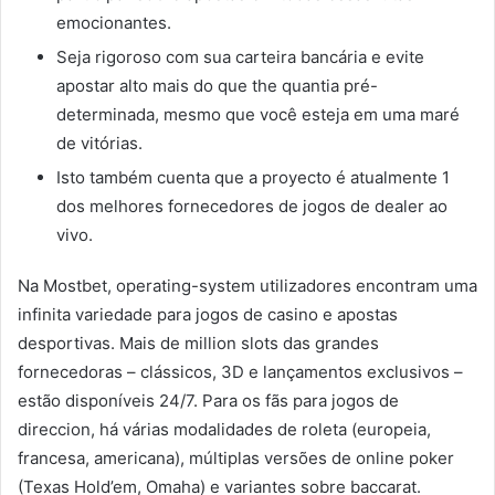
emocionantes.
Seja rigoroso com sua carteira bancária e evite
apostar alto mais do que the quantia pré-
determinada, mesmo que você esteja em uma maré
de vitórias.
Isto também cuenta que a proyecto é atualmente 1
dos melhores fornecedores de jogos de dealer ao
vivo.
Na Mostbet, operating-system utilizadores encontram uma
infinita variedade para jogos de casino e apostas
desportivas. Mais de million slots das grandes
fornecedoras – clássicos, 3D e lançamentos exclusivos –
estão disponíveis 24/7. Para os fãs para jogos de
direccion, há várias modalidades de roleta (europeia,
francesa, americana), múltiplas versões de online poker
(Texas Hold’em, Omaha) e variantes sobre baccarat.