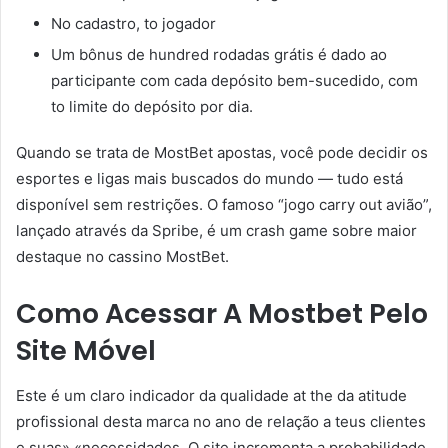
No cadastro, to jogador
Um bônus de hundred rodadas grátis é dado ao
participante com cada depósito bem-sucedido, com
to limite do depósito por dia.
Quando se trata de MostBet apostas, você pode decidir os
esportes e ligas mais buscados do mundo — tudo está
disponível sem restrições. O famoso “jogo carry out avião”,
lançado através da Spribe, é um crash game sobre maior
destaque no cassino MostBet.
Como Acessar A Mostbet Pelo
Site Móvel
Este é um claro indicador da qualidade at the da atitude
profissional desta marca no ano de relação a teus clientes
e suas» «necessidades. O site incrementa a probabilidade