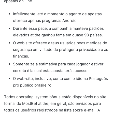
apostas on-line.
Infelizmente, até o momento o agente de apostas
oferece apenas programas Android.
Durante esse pace, a companhia manteve padrões
elevados at the ganhou fama em quase 93 países.
O web site oferece a teus usuários boas medidas de
segurança em virtude de proteger a privacidade e as
finanças.
Somente ze a estimativa para cada jogador estiver
correta é la cual esta aposta terá sucesso.
O web-site, inclusive, conta com o idioma Português
pro público brasileiro.
Todos operating-system bônus estão disponíveis no site
formal do MostBet at the, em geral, são enviados para
todos os usuários registrados na lista sobre e-mail. A