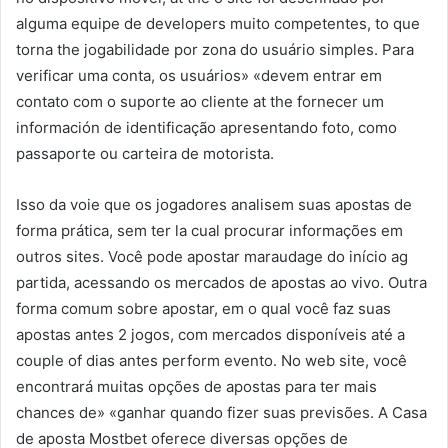
alguma equipe de developers muito competentes, to que
torna the jogabilidade por zona do usuário simples. Para
verificar uma conta, os usuários» «devem entrar em
contato com o suporte ao cliente at the fornecer um
información de identificação apresentando foto, como
passaporte ou carteira de motorista.
Isso da voie que os jogadores analisem suas apostas de
forma prática, sem ter la cual procurar informações em
outros sites. Você pode apostar maraudage do início ag
partida, acessando os mercados de apostas ao vivo. Outra
forma comum sobre apostar, em o qual você faz suas
apostas antes 2 jogos, com mercados disponíveis até a
couple of dias antes perform evento. No web site, você
encontrará muitas opções de apostas para ter mais
chances de» «ganhar quando fizer suas previsões. A Casa
de aposta Mostbet oferece diversas opções de