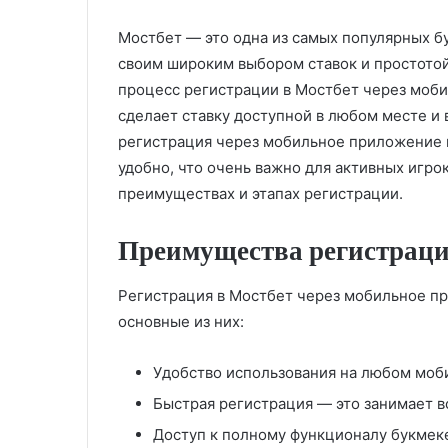
Мостбет — это одна из самых популярных б
своим широким выбором ставок и простотой
процесс регистрации в Мостбет через моби
сделает ставку доступной в любом месте и 
регистрация через мобильное приложение 
удобно, что очень важно для активных игро
преимуществах и этапах регистрации.
Преимущества регистраци
Регистрация в Мостбет через мобильное п
основные из них:
Удобство использования на любом моб
Быстрая регистрация — это занимает в
Доступ к полному функционалу букмеке