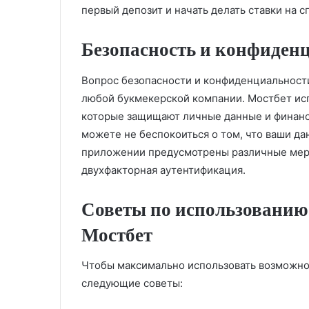
первый депозит и начать делать ставки на с
Безопасность и конфиден
Вопрос безопасности и конфиденциальност
любой букмекерской компании. Мостбет ис
которые защищают личные данные и финанс
можете не беспокоиться о том, что ваши да
приложении предусмотрены различные меры
двухфакторная аутентификация.
Советы по использованию
Мостбет
Чтобы максимально использовать возможно
следующие советы: