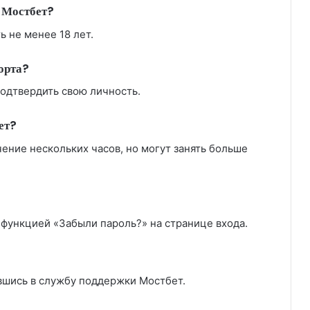
в Мостбет?
 не менее 18 лет.
орта?
подтвердить свою личность.
ет?
чение нескольких часов, но могут занять больше
 функцией «Забыли пароль?» на странице входа.
ившись в службу поддержки Мостбет.