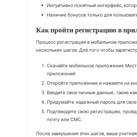
Интуитивно понятный интерфейс, котор
Наличие бонусов только для пользова
Как пройти регистрацию в пр
Процесс регистрации в мобильном приложен
нескольких шагов. Для того чтобы зарегист
Скачайте мобильное приложение Мостб
приложений.
Откройте приложение и нажмите на кн
Введите свои личные данные, такие как
Придумайте надежный пароль для своей
Подтвердите свою регистрацию, пройдя
почту или СМС.
После завершения этих шагов, ваша учетная