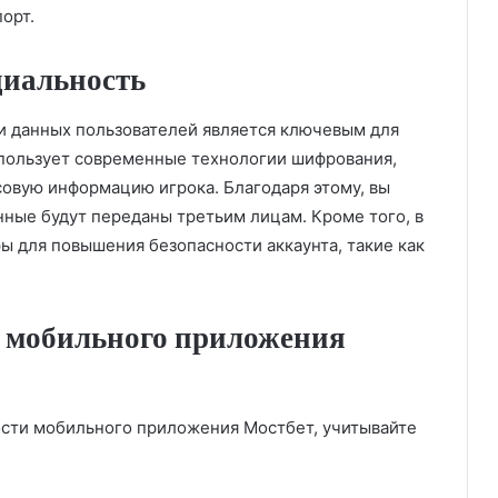
порт.
циальность
и данных пользователей является ключевым для
пользует современные технологии шифрования,
овую информацию игрока. Благодаря этому, вы
нные будут переданы третьим лицам. Кроме того, в
 для повышения безопасности аккаунта, такие как
 мобильного приложения
сти мобильного приложения Мостбет, учитывайте