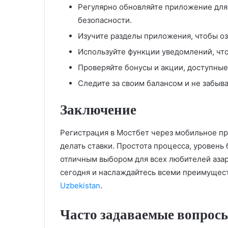
Регулярно обновляйте приложение для
безопасности.
Изучите разделы приложения, чтобы оз
Используйте функции уведомлений, что
Проверяйте бонусы и акции, доступные
Следите за своим балансом и не забыва
Заключение
Регистрация в Мостбет через мобильное п
делать ставки. Простота процесса, уровень
отличным выбором для всех любителей азар
сегодня и наслаждайтесь всеми преимущес
Uzbekistan
.
Часто задаваемые вопрос