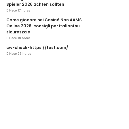
Spieler 2026 achten sollten
Hace 17 horas
Come giocare nei Casinò Non AAMS
Online 2026: consigli per italiani su
sicurezza e
Hace 18 horas
cw-check-https://test.com/
Hace 23 horas