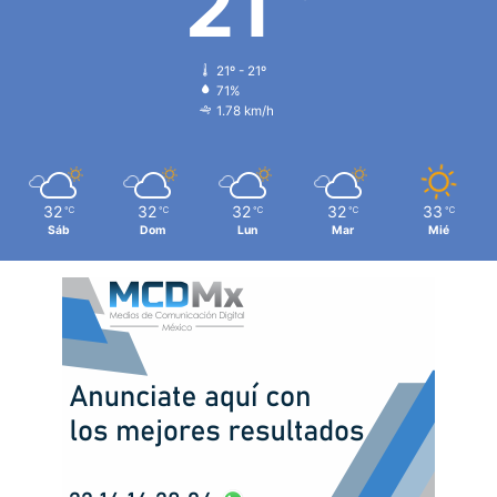
21
21º - 21º
71%
1.78 km/h
32
32
32
32
33
℃
℃
℃
℃
℃
Sáb
Dom
Lun
Mar
Mié