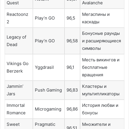
Quest
Avalanche
Reactoonz
Мегаспины и
Play’n GO
96,5
2
каскады
Бонусные раунды
Legacy of
Play’n GO
96,58
и расширяющиеся
Dead
символы
Месть викингов и
Vikings Go
Yggdrasil
96,1
бесплатные
Berzerk
вращения
Jammin’
Кластеры и
Push Gaming
96,83
Jars
мультипликаторы
Immortal
История любви и
Microgaming
96,86
Romance
бонусы
Sweet
Pragmatic
Множители и
96,51