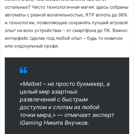
остальных? Чисто технологичная магия: здесь собраны
автоматы с разной волатильностью, RTP вплоть до 98%
и технологии, позволяющие сохранять лучший игровой
опыт на всех устройствах – от смартфона до ПК. Важно:
интерфейс сделан под любой опыт – будь то новичок
или олдскульный профи.
«Melbet – не просто букмекер, а
целый мир азартных
развлечений с быстрым
доступом к слотам из любой
точки мира,» — отмечает эксперт
iGaming Никита Внучков.