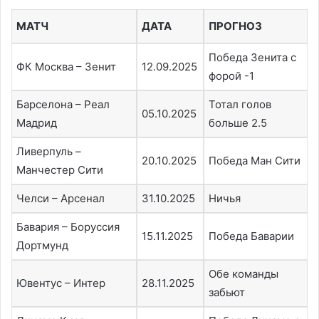
МАТЧ
ДАТА
ПРОГНОЗ
Победа Зенита с
ФК Москва – Зенит
12.09.2025
форой -1
Барселона – Реал
Тотал голов
05.10.2025
Мадрид
больше 2.5
Ливерпуль –
20.10.2025
Победа Ман Сити
Манчестер Сити
Челси – Арсенал
31.10.2025
Ничья
Бавария – Боруссия
15.11.2025
Победа Баварии
Дортмунд
Обе команды
Ювентус – Интер
28.11.2025
забьют