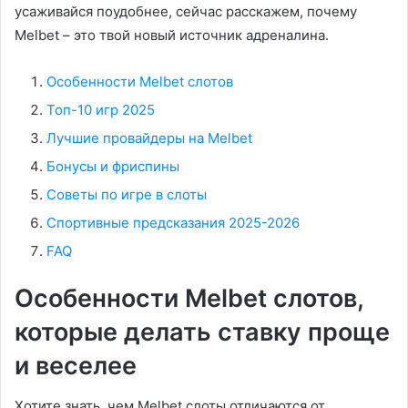
усаживайся поудобнее, сейчас расскажем, почему
Melbet – это твой новый источник адреналина.
Особенности Melbet слотов
Топ-10 игр 2025
Лучшие провайдеры на Melbet
Бонусы и фриспины
Советы по игре в слоты
Спортивные предсказания 2025-2026
FAQ
Особенности Melbet слотов,
которые делать ставку проще
и веселее
Хотите знать, чем Melbet слоты отличаются от