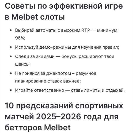
Советы по эффективной игре
в Melbet слоты
Выбирай автоматы с высоким RTP — минимум
96%;
Используй демо-режимы для изучения правил;
Следи за акциями — бонусы расширяют твои
шансы;
Не гоняйся за джекпотом – разумное
планирование ставок важнее;
Играйте ответственно — ставь лимиты и отдыхай.
10 предсказаний спортивных
матчей 2025–2026 года для
бетторов Melbet