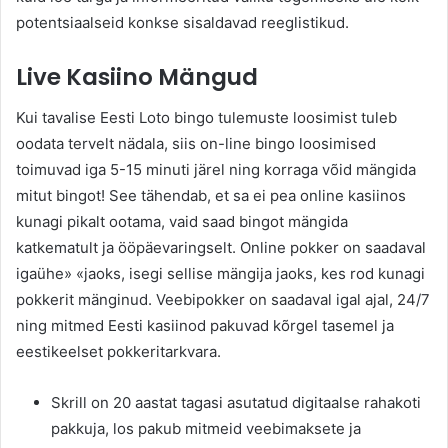
potentsiaalseid konkse sisaldavad reeglistikud.
Live Kasiino Mängud
Kui tavalise Eesti Loto bingo tulemuste loosimist tuleb
oodata tervelt nädala, siis on-line bingo loosimised
toimuvad iga 5-15 minuti järel ning korraga võid mängida
mitut bingot! See tähendab, et sa ei pea online kasiinos
kunagi pikalt ootama, vaid saad bingot mängida
katkematult ja ööpäevaringselt. Online pokker on saadaval
igaühe» «jaoks, isegi sellise mängija jaoks, kes rod kunagi
pokkerit mänginud. Veebipokker on saadaval igal ajal, 24/7
ning mitmed Eesti kasiinod pakuvad kõrgel tasemel ja
eestikeelset pokkeritarkvara.
Skrill on 20 aastat tagasi asutatud digitaalse rahakoti
pakkuja, los pakub mitmeid veebimaksete ja