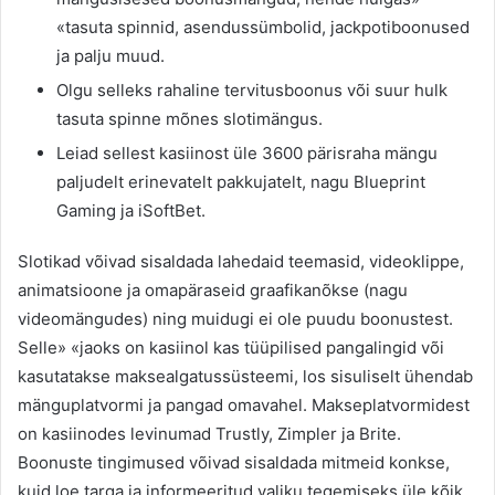
«tasuta spinnid, asendussümbolid, jackpotiboonused
ja palju muud.
Olgu selleks rahaline tervitusboonus või suur hulk
tasuta spinne mõnes slotimängus.
Leiad sellest kasiinost üle 3600 pärisraha mängu
paljudelt erinevatelt pakkujatelt, nagu Blueprint
Gaming ja iSoftBet.
Slotikad võivad sisaldada lahedaid teemasid, videoklippe,
animatsioone ja omapäraseid graafikanõkse (nagu
videomängudes) ning muidugi ei ole puudu boonustest.
Selle» «jaoks on kasiinol kas tüüpilised pangalingid või
kasutatakse maksealgatussüsteemi, los sisuliselt ühendab
mänguplatvormi ja pangad omavahel. Makseplatvormidest
on kasiinodes levinumad Trustly, Zimpler ja Brite.
Boonuste tingimused võivad sisaldada mitmeid konkse,
kuid loe targa ja informeeritud valiku tegemiseks üle kõik