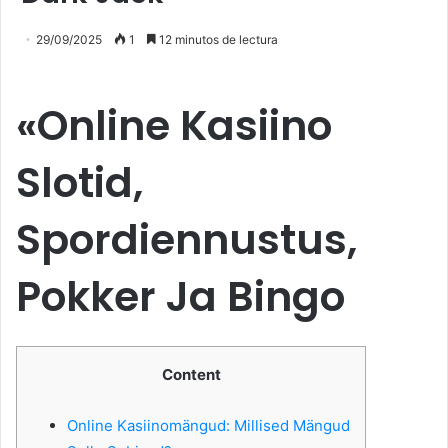
29/09/2025
1
12 minutos de lectura
«Online Kasiino
Slotid,
Spordiennustus,
Pokker Ja Bingo
Content
Online Kasiinomängud: Millised Mängud