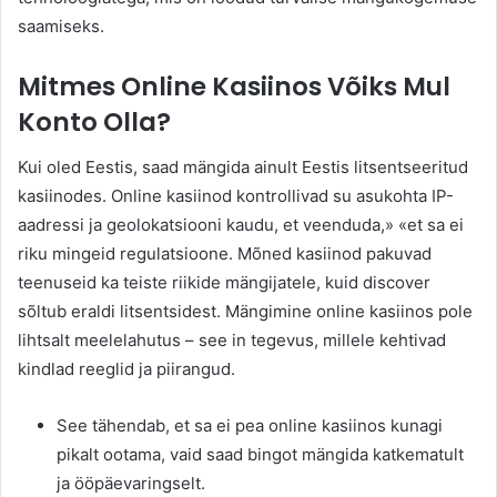
saamiseks.
Mitmes Online Kasiinos Võiks Mul
Konto Olla?
Kui oled Eestis, saad mängida ainult Eestis litsentseeritud
kasiinodes. Online kasiinod kontrollivad su asukohta IP-
aadressi ja geolokatsiooni kaudu, et veenduda,» «et sa ei
riku mingeid regulatsioone. Mõned kasiinod pakuvad
teenuseid ka teiste riikide mängijatele, kuid discover
sõltub eraldi litsentsidest. Mängimine online kasiinos pole
lihtsalt meelelahutus – see in tegevus, millele kehtivad
kindlad reeglid ja piirangud.
See tähendab, et sa ei pea online kasiinos kunagi
pikalt ootama, vaid saad bingot mängida katkematult
ja ööpäevaringselt.