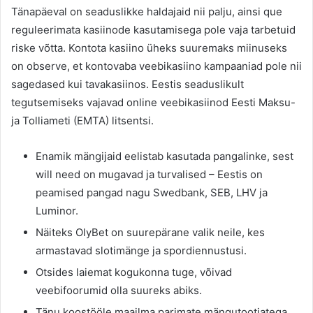
Tänapäeval on seaduslikke haldajaid nii palju, ainsi que
reguleerimata kasiinode kasutamisega pole vaja tarbetuid
riske võtta. Kontota kasiino üheks suuremaks miinuseks
on observe, et kontovaba veebikasiino kampaaniad pole nii
sagedased kui tavakasiinos. Eestis seaduslikult
tegutsemiseks vajavad online veebikasiinod Eesti Maksu-
ja Tolliameti (EMTA) litsentsi.
Enamik mängijaid eelistab kasutada pangalinke, sest
will need on mugavad ja turvalised – Eestis on
peamised pangad nagu Swedbank, SEB, LHV ja
Luminor.
Näiteks OlyBet on suurepärane valik neile, kes
armastavad slotimänge ja spordiennustusi.
Otsides laiemat kogukonna tuge, võivad
veebifoorumid olla suureks abiks.
Tänu koostööle maailma parimate mängutootjatega,