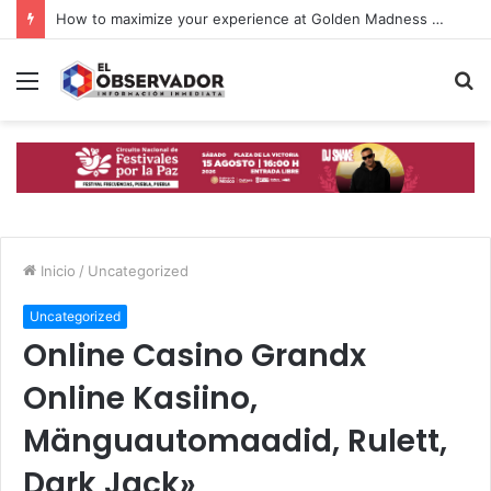
How to maximize your experience at Golden Madness Casino UK: tips for new players
Menú
B
p
Inicio
/
Uncategorized
Uncategorized
Online Casino Grandx
Online Kasiino,
Mänguautomaadid, Rulett,
Dark Jack»