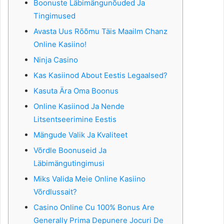
Boonuste Läbimängunõuded Ja
Tingimused
Avasta Uus Rõõmu Täis Maailm Chanz
Online Kasiino!
Ninja Casino
Kas Kasiinod About Eestis Legaalsed?
Kasuta Ära Oma Boonus
Online Kasiinod Ja Nende
Litsentseerimine Eestis
Mängude Valik Ja Kvaliteet
Võrdle Boonuseid Ja
Läbimängutingimusi
Miks Valida Meie Online Kasiino
Võrdlussait?
Casino Online Cu 100% Bonus Are
Generally Prima Depunere Jocuri De