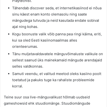
Playtechist.
Tähendab discover seda, et internetikasiinod ei nõua
sinu käest enam konto olemasolu ning saate
mängudega tutvuda ja neid kasutada endale sobival
ajal ning kohas.
Kogu boonuste valik võib panna pea ringi käima, eriti,
kui sa oled Eesti kasiinomaailmas alles
orienteerumas.
Tänu muljetavaldavatele mänguvõimaluste valikule on
sellest saanud üks mainekamaid mängude arendajaid
selles valdkonnas.
Samuti veendu, et valitud meetod oleks kasiino poolt
toetatud ja pakuks tuge ka rahaliste probleemide
korral.
Teine suur osa live-mänguvalikust hõlmab uudseid
gameshowsid ehk stuudiomänge. Stuudiomängude