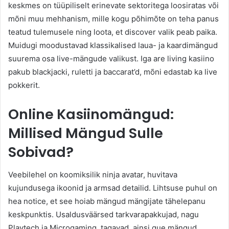
keskmes on tüüpiliselt erinevate sektoritega loosiratas või
mõni muu mehhanism, mille kogu põhimõte on teha panus
teatud tulemusele ning loota, et discover valik peab paika.
Muidugi moodustavad klassikalised laua- ja kaardimängud
suurema osa live-mängude valikust. Iga are living kasiino
pakub blackjacki, ruletti ja baccarat’d, mõni edastab ka live
pokkerit.
Online Kasiinomängud:
Millised Mängud Sulle
Sobivad?
Veebilehel on koomiksilik ninja avatar, huvitava
kujundusega ikoonid ja armsad detailid. Lihtsuse puhul on
hea notice, et see hoiab mängud mängijate tähelepanu
keskpunktis. Usaldusväärsed tarkvarapakkujad, nagu
Playtech ja Microgaming, tagavad, ainsi que mängud