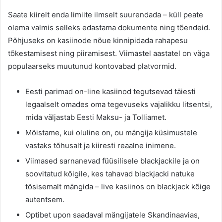
Saate kiirelt enda limiite ilmselt suurendada – küll peate
olema valmis selleks edastama dokumente ning tõendeid.
Põhjuseks on kasiinode nõue kinnipidada rahapesu
tõkestamisest ning piiramisest. Viimastel aastatel on väga
populaarseks muutunud kontovabad platvormid.
Eesti parimad on-line kasiinod tegutsevad täiesti
legaalselt omades oma tegevuseks vajalikku litsentsi,
mida väljastab Eesti Maksu- ja Tolliamet.
Mõistame, kui oluline on, ou mängija küsimustele
vastaks tõhusalt ja kiiresti reaalne inimene.
Viimased sarnanevad füüsilisele blackjackile ja on
soovitatud kõigile, kes tahavad blackjacki natuke
tõsisemalt mängida – live kasiinos on blackjack kõige
autentsem.
Optibet upon saadaval mängijatele Skandinaavias,