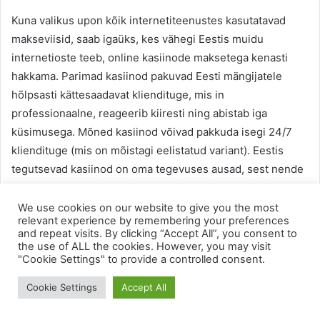
Kuna valikus upon kõik internetiteenustes kasutatavad
makseviisid, saab igaüks, kes vähegi Eestis muidu
internetioste teeb, online kasiinode maksetega kenasti
hakkama. Parimad kasiinod pakuvad Eesti mängijatele
hõlpsasti kättesaadavat kliendituge, mis in
professionaalne, reageerib kiiresti ning abistab iga
küsimusega. Mõned kasiinod võivad pakkuda isegi 24/7
kliendituge (mis on mõistagi eelistatud variant). Eestis
tegutsevad kasiinod on oma tegevuses ausad, sest nende
tegevust kontrollib Eesti Maksu- ja Tolliamet. Siiani pole
olnud kuulda ühestki juhtumist, kus kliendid oleks oma
We use cookies on our website to give you the most
relevant experience by remembering your preferences
võitudest ilma jäänud ehk kasiino võidud in veebi kasiino
and repeat visits. By clicking “Accept All”, you consent to
poolt mängijatele alati välja makstud. Seega võib kindlalt
the use of ALL the cookies. However, you may visit
"Cookie Settings" to provide a controlled consent.
väita, ainsi que Eestis litsentseeritud kasiinod on oma
tegevuses ausad.
Cookie Settings
Accept All
Facebook
Twitter
WhatsApp
Telegram
Viber