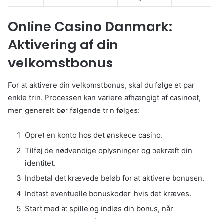
Online Casino Danmark:
Aktivering af din
velkomstbonus
For at aktivere din velkomstbonus, skal du følge et par
enkle trin. Processen kan variere afhængigt af casinoet,
men generelt bør følgende trin følges:
Opret en konto hos det ønskede casino.
Tilføj de nødvendige oplysninger og bekræft din
identitet.
Indbetal det krævede beløb for at aktivere bonusen.
Indtast eventuelle bonuskoder, hvis det kræves.
Start med at spille og indløs din bonus, når