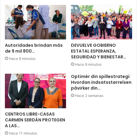
Autoridades brindan más
DEVUELVE GOBIERNO
de 9 mil 800…
ESTATAL ESPERANZA,
SEGURIDAD Y BIENESTAR…
Hace 8 minutos
Hace 9 minutos
Optimér din spillestrategi:
Hvordan indsatsstørrelsen
påvirker din…
Hace 2 semanas
CENTROS LIBRE-CASAS
CARMEN SERDÁN PROTEGEN
A LAS…
Hace 11 minutos