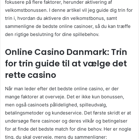
fokusere på flere faktorer, herunder aktivering af
velkomstbonussen. I denne artikel vil jeg guide dig trin for
trin i, hvordan du aktivere din velkomstbonus, samt
sammenligne de bedste online casinoer, så du kan træffe
den rigtige beslutning for dine spillebehov.
Online Casino Danmark: Trin
for trin guide til at vælge det
rette casino
Når man leder efter det bedste online casino, er der
mange faktorer at overveje. Det er ikke kun bonussen,
men også casinoets pålidelighed, spilleudvalg,
betalingsmetoder og kundeservice. Det første skridt er at
undersøge flere casinoer og deres vilkår og betingelser
for at finde det bedste match for dine behov. Her er nogle
ting, du skal overveje, mens du sammenligner: