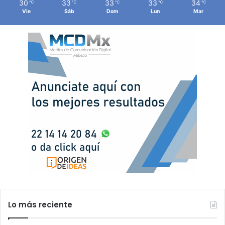
30
33
33
33
34
℃
℃
℃
℃
℃
Vie
Sáb
Dom
Lun
Mar
Lo más reciente