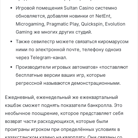
Игровой помещения Sultan Casino системно
обновляется, добавляя новинки от NetEnt,
Microgaming, Pragmatic Play, Quickspin, Evolution
Gaming же многих других студий.
Также севилестр можете связаться киромарусом
ними по электронной почте, телефону одноиз
через Telegram-канал.
Производители игровых автоматов» «поставляют
бесплатные версии ваших игр, которые
регрессной называются демонстрационными.
Ежедневный, еженедельный же ежеквартальный
кэшбэк сможет поднять показатели банкролла. Это
необычное поощрение, которое представляет себя
возврат части расходующихся, которые были
проиграны игроком при определённых условиях в
казахстанском казино на кварплату. Они связаны со