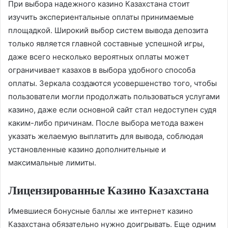
При выбора надежного казино Казахстана стоит
изучить экспериентальные оплаты принимаемые
площадкой. Широкий выбор систем вывода депозита
только является главной составные успешной игры,
даже всего несколько вероятных оплаты может
ограничивает казахов в выбора удобного способа
оплаты. Зеркала создаются усовершенство того, чтобы
пользователи могли продолжать пользоваться услугами
казино, даже если основной сайт стал недоступен судя
каким-либо причинам. После выбора метода важен
указать желаемую выплатить для вывода, соблюдая
установленные казино дополнительные и
максимальные лимиты.
Лицензированные Казино Казахстана
Имевшиеся бонусные баллы же интернет казино
Казахстана обязательно нужно доигрывать. Еще одним