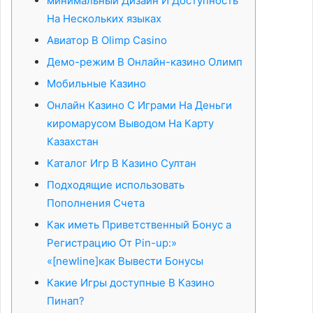
минимальный Дизайн И Доступность
На Нескольких языках
Авиатор В Olimp Casino
Демо-режим В Онлайн-казино Олимп
Мобильные Казино
Онлайн Казино С Играми На Деньги
киромарусом Выводом На Карту
Казахстан
Каталог Игр В Казино Султан
Подходящие использовать
Пополнения Счета
Как иметь Приветственный Бонус а
Регистрацию От Pin-up:»
«[newline]как Вывести Бонусы
Какие Игры доступные В Казино
Пинап?