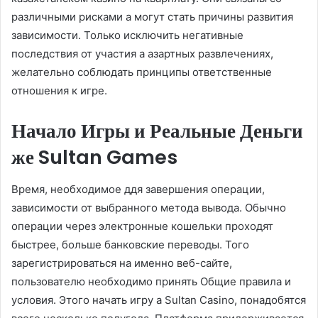
различными рисками а могут стать причины развития
зависимости. Только исключить негативные
последствия от участия а азартных развлечениях,
желательно соблюдать принципы ответственные
отношения к игре.
Начало Игры и Реальные Деньги
же Sultan Games
Время, необходимое ддя завершения операции,
зависимости от выбранного метода вывода. Обычно
операции через электронные кошельки проходят
быстрее, больше банковские переводы. Того
зарегистрироваться на именно веб-сайте,
пользователю необходимо принять Общие правила и
условия. Этого начать игру а Sultan Casino, понадобятся