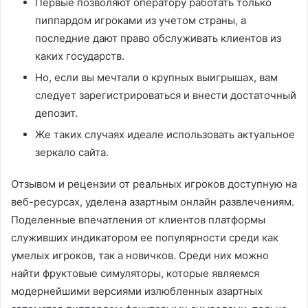
Первые позволяют оператору работать только
пиппардом игроками из учетом страны, а
последние дают право обслуживать клиентов из
каких государств.
Но, если вы мечтали о крупных выигрышах, вам
следует зарегистрироваться и внести достаточный
депозит.
Же таких случаях идеале использовать актуальное
зеркало сайта.
Отзывом и рецензии от реальных игроков доступную на
веб-ресурсах, уделена азартным онлайн развлечениям.
Поделенные впечатления от клиентов платформы
служивших индикатором ее популярности среди как
умелых игроков, так а новичков. Среди них можно
найти фруктовые симуляторы, которые являемся
модернейшими версиями излюбленных азартных