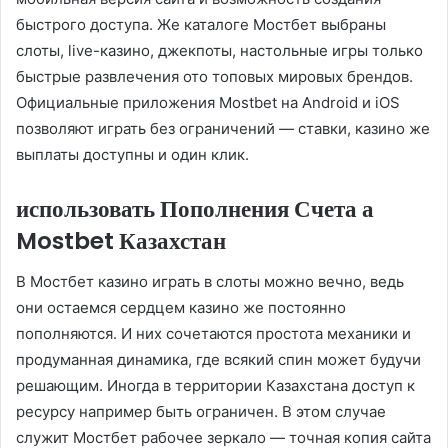
быстрого доступа. Же каталоге Мостбет выбраны
слоты, live-казино, джекпоты, настольные игры только
быстрые развлечения ото топовых мировых брендов.
Официальные приложения Mostbet на Android и iOS
позволяют играть без ограничений — ставки, казино же
выплаты доступны и один клик.
использовать Пополнения Счета а
Mostbet Казахстан
В Мостбет казино играть в слоты можно вечно, ведь
они остаемся сердцем казино же постоянно
пополняются. И них сочетаются простота механики и
продуманная динамика, где всякий спин может будучи
решающим. Иногда в территории Казахстана доступ к
ресурсу например быть ограничен. В этом случае
служит Мостбет рабочее зеркало — точная копия сайта