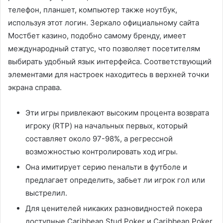
телефон, планшет, компьютер также ноутбук,
используя этот логин. Зеркало официальному сайта
Мостбет казино, подобно самому бренду, имеет
международный статус, что позволяет посетителям
выбирать удобный язык интерфейса. Соответствующий
элементами для настроек находитесь в верхней точки
экрана справа.
Эти игры привлекают высоким процента возврата
игроку (RTP) на начальных первых, который
составляет около 97-98%, а регрессной
возможностью контролировать ход игры.
Она имитирует серию пенальти в футболе и
предлагает определить, забьет ли игрок гол или
выстрелил.
Для ценителей никаких разновидностей покера
доступные Caribbean Stud Poker и Caribbean Poker.