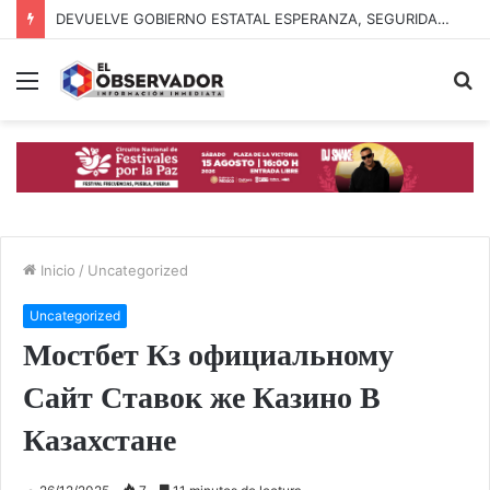
DEVUELVE GOBIERNO ESTATAL ESPERANZA, SEGURIDAD Y BIENESTAR A MUJERES DE LA PERIFERIA URBANA
Menú
B
p
Inicio
/
Uncategorized
Uncategorized
Мостбет Кз официальному
Сайт Ставок же Казино В
Казахстане