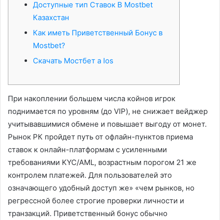
Доступные тип Ставок В Mostbet
Казахстан
Как иметь Приветственный Бонус в
Mostbet?
Скачать Мостбет а Ios
При накоплении большем числа койнов игрок
поднимается по уровням (до VIP), не снижает вейджер
учитывавшимися обмене и повышает выгоду от монет.
Рынок РК пройдет путь от офлайн-пунктов приема
ставок к онлайн-платформам с усиленными
требованиями KYC/AML, возрастным порогом 21 же
контролем платежей. Для пользователей это
означающего удобный доступ же» «чем рынков, но
регрессной более строгие проверки личности и
транзакций. Приветственный бонус обычно