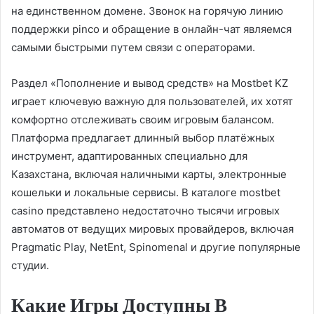
на единственном домене. Звонок на горячую линию
поддержки pinco и обращение в онлайн-чат являемся
самыми быстрыми путем связи с операторами.
Раздел «Пополнение и вывод средств» на Mostbet KZ
играет ключевую важную для пользователей, их хотят
комфортно отслеживать своим игровым балансом.
Платформа предлагает длинный выбор платёжных
инструмент, адаптированных специально для
Казахстана, включая наличными карты, электронные
кошельки и локальные сервисы. В каталоге mostbet
casino представлено недостаточно тысячи игровых
автоматов от ведущих мировых провайдеров, включая
Pragmatic Play, NetEnt, Spinomenal и другие популярные
студии.
Какие Игры Доступны В