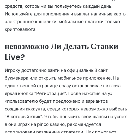
средств, которыми вы пользуетесь каждый день.
Используйте для пополнения и выплат наличные карты,
электронные кошельки, мобильные платежи только
криптовалюта.
невозможно Ли Делать Ставки
Live?
Игроку достаточно зайти на официальный сайт
букмекера или открыть мобильное приложение. На
единственной странице сразу останавливает в глаза
яркая кнопка “Регистрация”. Госле нажатия на у»
«пользователю будет предложено и вариантов
создания аккаунта, среди которых невозможно выбрать
“В который клик”. Чтобы повысить свои шансы на успех
в они играх на pinco казино, рекомендуется
использовали различные стратегии. Них помогают