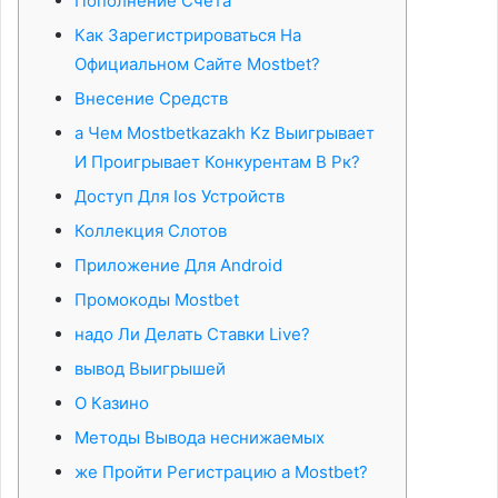
Пополнение Счёта
Как Зарегистрироваться На
Официальном Сайте Mostbet?
Внесение Средств
а Чем Mostbetkazakh Kz Выигрывает
И Проигрывает Конкурентам В Рк?
Доступ Для Ios Устройств
Коллекция Слотов
Приложение Для Android
Промокоды Mostbet
надо Ли Делать Ставки Live?
вывод Выигрышей
О Казино
Методы Вывода неснижаемых
же Пройти Регистрацию а Mostbet?