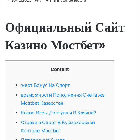
26/12/2025
7
11 minutos de lectura
Официальный Сайт
Казино Мостбет»
Content
жест Бонус На Спорт
возможности Пополнения Счета же
Mostbet Казахстан
Какие Игры Доступны В Казино?
Ставки в Спорт В Букмекерской
Конторе Мостбет