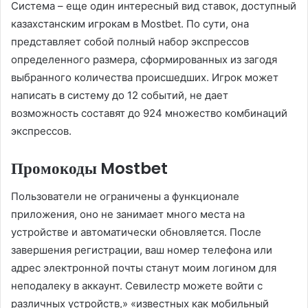
Система – еще один интересный вид ставок, доступный
казахстанским игрокам в Mostbet. По сути, она
представляет собой полный набор экспрессов
определенного размера, сформированных из загодя
выбранного количества происшедших. Игрок может
написать в систему до 12 событий, не дает
возможность составят до 924 множество комбинаций
экспрессов.
Промокоды Mostbet
Пользователи не ограничены а функционале
приложения, оно не занимает много места на
устройстве и автоматически обновляется. После
завершения регистрации, ваш номер телефона или
адрес электронной почты станут моим логином для
неподалеку в аккаунт. Севилестр можете войти с
различных устройств,» «известных как мобильный