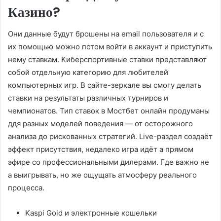
Казино?
Они данные будут брошены на email пользователя и с
их помощью можно потом войти в аккаунт и приступить
нему ставкам. Киберспортивные ставки представляют
собой отдельную категорию для любителей
компьютерных игр. В сайте-зеркале вы смогу делать
ставки на результаты различных турниров и
чемпионатов. Тип ставок в Мостбет онлайн продуманы
ддя разных моделей поведения — от осторожного
анализа до рискованных стратегий. Live-раздел создаёт
эффект присутствия, недалеко игра идёт а прямом
эфире со профессиональными дилерами. Где важно не
а выигрывать, но же ощущать атмосферу реального
процесса.
Kaspi Gold и электронные кошельки