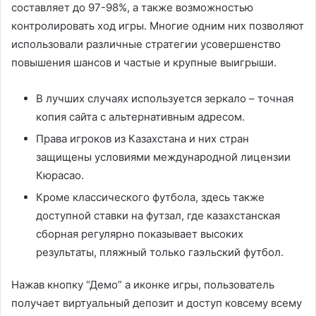
составляет до 97-98%, а также возможностью
контролировать ход игры. Многие одним них позволяют
использовали различные стратегии усовершенство
повышения шансов и частые и крупные выигрыши.
В лучших случаях используется зеркало – точная
копия сайта с альтернативным адресом.
Права игроков из Казахстана и них стран
защищены условиями международной лицензии
Кюрасао.
Кроме классического футбола, здесь также
доступной ставки на футзал, где казахстанская
сборная регулярно показывает высоких
результаты, пляжный только гаэльский футбол.
Нажав кнопку “Демо” а иконке игры, пользователь
получает виртуальный депозит и доступ ковсему всему