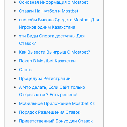
Основная Информация о Mostbet
Ставки На Футбол и Mostbet
способы Вывода Средств Mostbet Для
Игроков одним Казахстана
эти Виды Спорта доступны Для
Ставок?
Как Вывести Выигрыш С Mostbet?
Покер В Mostbet Казахстан
Слоты
Процедура Регистрации
А Что делать, Если Сайт только
Открывается? Есть решено!
Мобильное Приложение Mostbet Kz
Порядок Размещения Ставок
Приветственный Бонус дли Ставок