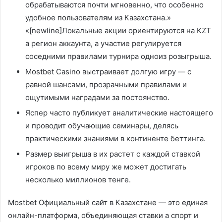
обрабатываются почти мгновенно, что особенно
удобное пользователям из Казахстана.»
«[newline]Локальные акции ориентируются на KZT
а регион аккаунта, а участие регулируется
соседними правилами турнира одноиз розыгрыша.
Mostbet Casino выстраивает долгую игру — с
равной шансами, прозрачными правилами и
ощутимыми наградами за постоянство.
Яспер часто публикует аналитические настоящего
и проводит обучающие семинары, делясь
практическими знаниями в континенте беттинга.
Размер выигрыша в их растет с каждой ставкой
игроков по всему миру же может достигать
несколько миллионов тенге.
Mostbet Официальный сайт в Казахстане — это единая
онлайн-платформа, объединяющая ставки а спорт и