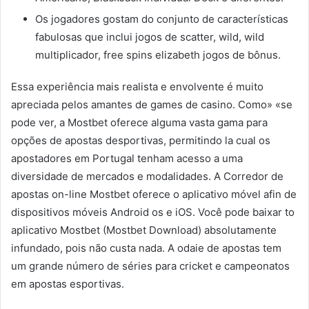
Os jogadores gostam do conjunto de características
fabulosas que inclui jogos de scatter, wild, wild
multiplicador, free spins elizabeth jogos de bônus.
Essa experiência mais realista e envolvente é muito
apreciada pelos amantes de games de casino. Como» «se
pode ver, a Mostbet oferece alguma vasta gama para
opções de apostas desportivas, permitindo la cual os
apostadores em Portugal tenham acesso a uma
diversidade de mercados e modalidades. A Corredor de
apostas on-line Mostbet oferece o aplicativo móvel afin de
dispositivos móveis Android os e iOS. Você pode baixar to
aplicativo Mostbet (Mostbet Download) absolutamente
infundado, pois não custa nada. A odaie de apostas tem
um grande número de séries para cricket e campeonatos
em apostas esportivas.