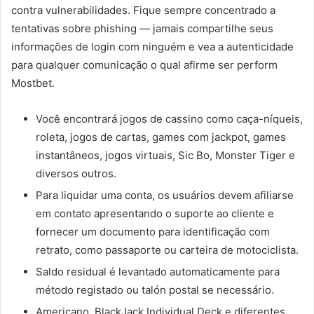
contra vulnerabilidades. Fique sempre concentrado a
tentativas sobre phishing — jamais compartilhe seus
informações de login com ninguém e vea a autenticidade
para qualquer comunicação o qual afirme ser perform
Mostbet.
Você encontrará jogos de cassino como caça-níqueis,
roleta, jogos de cartas, games com jackpot, games
instantâneos, jogos virtuais, Sic Bo, Monster Tiger e
diversos outros.
Para liquidar uma conta, os usuários devem afiliarse
em contato apresentando o suporte ao cliente e
fornecer um documento para identificação com
retrato, como passaporte ou carteira de motociclista.
Saldo residual é levantado automaticamente para
método registado ou talón postal se necessário.
Americano, BlackJack Individual Deck e diferentes.