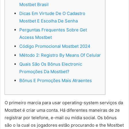
Mostbet Brasil
Dicas Em Virtude De O Cadastro
Mostbet E Escolha De Senha
Perguntas Frequentes Sobre Get
Access Mostbet
Código Promocional Mostbet 2024
Método 2: Registro By Means Of Celular
Quais São Os Bônus Electronic
Promoções Da Mostbet?
Bônus E Promoções Mais Atraentes
O primeiro marcia para usar operating-system serviços da
Mostbet é criar uma conta. Há diferentes maneiras de ze
registrar por telefone, e-mail ou mídia social. Os bônus
são o la cual os jogadores estão procurando e the Mostbet