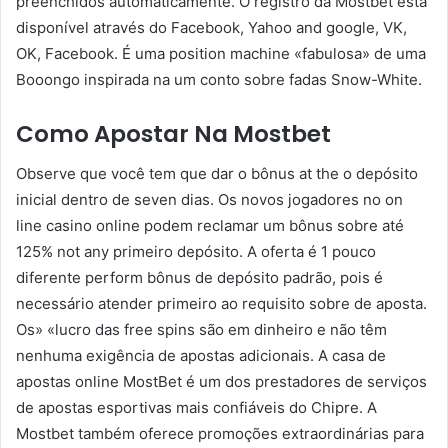
preenchidos automaticamente. O registro da Mostbet está
disponível através do Facebook, Yahoo and google, VK,
OK, Facebook. É uma position machine «fabulosa» de uma
Booongo inspirada na um conto sobre fadas Snow-White.
Como Apostar Na Mostbet
Observe que você tem que dar o bônus at the o depósito
inicial dentro de seven dias. Os novos jogadores no on
line casino online podem reclamar um bônus sobre até
125% not any primeiro depósito. A oferta é 1 pouco
diferente perform bônus de depósito padrão, pois é
necessário atender primeiro ao requisito sobre de aposta.
Os» «lucro das free spins são em dinheiro e não têm
nenhuma exigência de apostas adicionais. A casa de
apostas online MostBet é um dos prestadores de serviços
de apostas esportivas mais confiáveis do Chipre. A
Mostbet também oferece promoções extraordinárias para