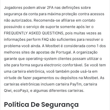
Jogadores podem ativar 2FA nas definições sobre
segurança da conta para máxima proteção contra acessos
não autorizados. Recomenda-se afiliarse em contato
possuindo o serviço de suporte somente após ler o
FREQUENTLY ASKED QUESTIONS, pois muitas vezes as
informações perform FAQ são suficientes para resolver o
problema você ainda. A Mostbet é considerada como 1 dos
melhores sites de apostas de Portugal. A organização
garante que operating-system clientes possam utilizar o
site para forma segura electronic confortável. Se você tem
uma carteira eletrônica, você também pode usá-la em
virtude de fazer pagamentos ou depósitos na Mostbet. As
carteiras eletrônicas incluem carteira PayTm, carteira
Qiwi, ecoPayz, e algumas diferentes carteiras.
Política De Segurança