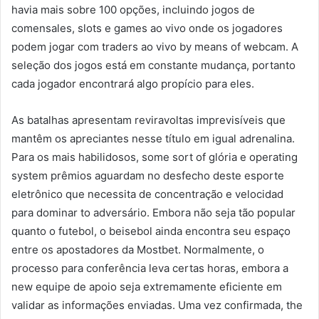
havia mais sobre 100 opções, incluindo jogos de
comensales, slots e games ao vivo onde os jogadores
podem jogar com traders ao vivo by means of webcam. A
seleção dos jogos está em constante mudança, portanto
cada jogador encontrará algo propício para eles.
As batalhas apresentam reviravoltas imprevisíveis que
mantêm os apreciantes nesse título em igual adrenalina.
Para os mais habilidosos, some sort of glória e operating
system prêmios aguardam no desfecho deste esporte
eletrônico que necessita de concentração e velocidad
para dominar to adversário. Embora não seja tão popular
quanto o futebol, o beisebol ainda encontra seu espaço
entre os apostadores da Mostbet. Normalmente, o
processo para conferência leva certas horas, embora a
new equipe de apoio seja extremamente eficiente em
validar as informações enviadas. Uma vez confirmada, the