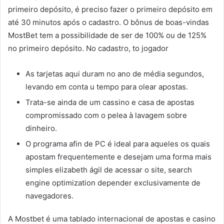
primeiro depósito, é preciso fazer o primeiro depósito em
até 30 minutos após o cadastro. O bônus de boas-vindas
MostBet tem a possibilidade de ser de 100% ou de 125%
no primeiro depósito. No cadastro, to jogador
As tarjetas aqui duram no ano de média segundos,
levando em conta u tempo para olear apostas.
Trata-se ainda de um cassino e casa de apostas
compromissado com o pelea à lavagem sobre
dinheiro.
O programa afin de PC é ideal para aqueles os quais
apostam frequentemente e desejam uma forma mais
simples elizabeth ágil de acessar o site, search
engine optimization depender exclusivamente de
navegadores.
A Mostbet é uma tablado internacional de apostas e casino