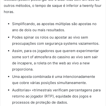
outros métodos, o tempo de saque é inferior a twenty four
horas.
Simplificando, as apostas múltiplas são apostas no
ano de dois ou mais resultados.
Podes spinar os rolos ou apostar ao vivo sem
preocupações com segurança systems vazamentos.
Assim, para os jogadores que querem experimentar
some sort of atmosfera do cassino ao vivo sem sair
de incapere, a roleta on the web ao vivo a new
proporciona.
Uma aposta combinada é uma intencionadamente
que cobre várias posições simultaneamente.
Auditorias» «trimestrais verificam percentagens para
retorno ao jogador (RTP), equidade dos jogos e
processos de proteção de dados.