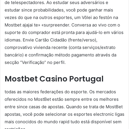
de telespectadores. Ao estudar seus adversários e
estudar since probabilidades, você pode ganhar mais
vezes do que na outros esportes, um Vôlei ao festón na
Mostbet ajajai te» «surpreender. Conversa ao vivo com o
suporte do comprador está pronta para ajudá-lo em vários
idiomas. Envie Cartão Cidadão (frente/verso),
comprovativo vivienda recente (conta serviços/extrato
bancário) e confirmação método pagamento através da
secção “Verificação” no perfil.
Mostbet Casino Portugal
todas as maiores federações do esporte. Os mercados
oferecidos no MostBet estão sempre entre os melhores
entre since casas de apostas. Quando se trata de MostBet
apostas, você pode selecionar os esportes electronic ligas
mais conocidos do mundo rapid tudo está disponível sem