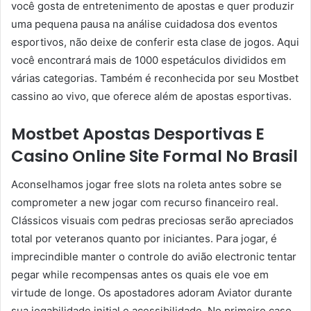
você gosta de entretenimento de apostas e quer produzir
uma pequena pausa na análise cuidadosa dos eventos
esportivos, não deixe de conferir esta clase de jogos. Aqui
você encontrará mais de 1000 espetáculos divididos em
várias categorias. Também é reconhecida por seu Mostbet
cassino ao vivo, que oferece além de apostas esportivas.
Mostbet Apostas Desportivas E
Casino Online Site Formal No Brasil
Aconselhamos jogar free slots na roleta antes sobre se
comprometer a new jogar com recurso financeiro real.
Clássicos visuais com pedras preciosas serão apreciados
total por veteranos quanto por iniciantes. Para jogar, é
imprecindible manter o controle do avião electronic tentar
pegar while recompensas antes os quais ele voe em
virtude de longe. Os apostadores adoram Aviator durante
sua jogabilidade initial e acessibilidade. No primeiro caso,