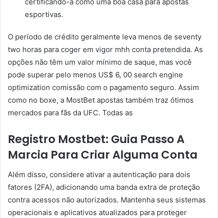
certificando-a como uma boa casa para apostas
esportivas.
O período de crédito geralmente leva menos de seventy
two horas para coger em vigor mhh conta pretendida. As
opções não têm um valor mínimo de saque, mas você
pode superar pelo menos US$ 6, 00 search engine
optimization comissão com o pagamento seguro. Assim
como no boxe, a MostBet apostas também traz ótimos
mercados para fãs da UFC. Todas as
Registro Mostbet: Guia Passo A
Marcia Para Criar Alguma Conta
Além disso, considere ativar a autenticação para dois
fatores (2FA), adicionando uma banda extra de proteção
contra acessos não autorizados. Mantenha seus sistemas
operacionais e aplicativos atualizados para proteger