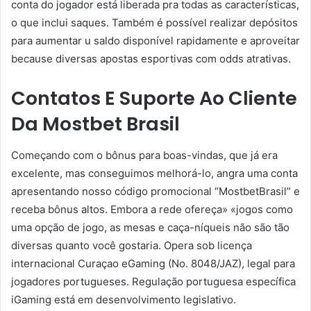
conta do jogador está liberada pra todas as características,
o que inclui saques. Também é possível realizar depósitos
para aumentar u saldo disponível rapidamente e aproveitar
because diversas apostas esportivas com odds atrativas.
Contatos E Suporte Ao Cliente
Da Mostbet Brasil
Começando com o bônus para boas-vindas, que já era
excelente, mas conseguimos melhorá-lo, angra uma conta
apresentando nosso código promocional “MostbetBrasil” e
receba bônus altos. Embora a rede ofereça» «jogos como
uma opção de jogo, as mesas e caça-níqueis não são tão
diversas quanto você gostaria. Opera sob licença
internacional Curaçao eGaming (No. 8048/JAZ), legal para
jogadores portugueses. Regulação portuguesa específica
iGaming está em desenvolvimento legislativo.