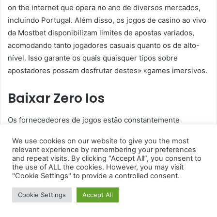
on the internet que opera no ano de diversos mercados,
incluindo Portugal. Além disso, os jogos de casino ao vivo
da Mostbet disponibilizam limites de apostas variados,
acomodando tanto jogadores casuais quanto os de alto-
nível. Isso garante os quais quaisquer tipos sobre
apostadores possam desfrutar destes» «games imersivos.
Baixar Zero Ios
Os fornecedeores de jogos estão constantemente
lançando novos jogos, como também os cassinos online
We use cookies on our website to give you the most
cependant populares geralmente têm uma lista atualizada
relevant experience by remembering your preferences
de seus novos lançamentos. Uma sucesión determinado o
and repeat visits. By clicking “Accept All”, you consent to
the use of ALL the cookies. However, you may visit
quanto você quer apostar durante um período de tempo,
"Cookie Settings" to provide a controlled consent.
espalhe-o por várias apostas para reduzir um risco e
incrementar suas chances para ganhar. Embora a sorte
Cookie Settings
Accept All
desempenhe 1 papel importante nas apostas esportivas,
Facebook
Twitter
WhatsApp
Telegram
Viber