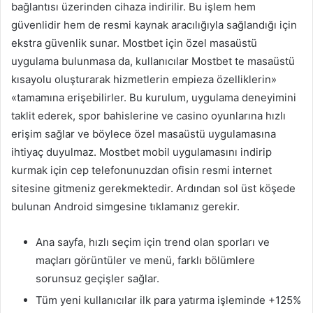
bağlantısı üzerinden cihaza indirilir. Bu işlem hem
güvenlidir hem de resmi kaynak aracılığıyla sağlandığı için
ekstra güvenlik sunar. Mostbet için özel masaüstü
uygulama bulunmasa da, kullanıcılar Mostbet te masaüstü
kısayolu oluşturarak hizmetlerin empieza özelliklerin»
«tamamına erişebilirler. Bu kurulum, uygulama deneyimini
taklit ederek, spor bahislerine ve casino oyunlarına hızlı
erişim sağlar ve böylece özel masaüstü uygulamasına
ihtiyaç duyulmaz. Mostbet mobil uygulamasını indirip
kurmak için cep telefonunuzdan ofisin resmi internet
sitesine gitmeniz gerekmektedir. Ardından sol üst köşede
bulunan Android simgesine tıklamanız gerekir.
Ana sayfa, hızlı seçim için trend olan sporları ve
maçları görüntüler ve menü, farklı bölümlere
sorunsuz geçişler sağlar.
Tüm yeni kullanıcılar ilk para yatırma işleminde +125%