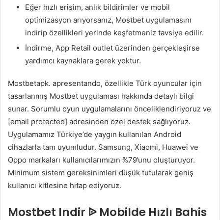
Eğer hızlı erişim, anlık bildirimler ve mobil
optimizasyon arıyorsanız, Mostbet uygulamasını
indirip özellikleri yerinde keşfetmeniz tavsiye edilir.
İndirme, App Retail outlet üzerinden gerçekleşirse
yardımcı kaynaklara gerek yoktur.
Mostbetapk. apresentando, özellikle Türk oyuncular için
tasarlanmış Mostbet uygulaması hakkında detaylı bilgi
sunar. Sorumlu oyun uygulamalarını önceliklendiriyoruz ve
[email protected] adresinden özel destek sağlıyoruz.
Uygulamamız Türkiye’de yaygın kullanılan Android
cihazlarla tam uyumludur. Samsung, Xiaomi, Huawei ve
Oppo markaları kullanıcılarımızın %79’unu oluşturuyor.
Minimum sistem gereksinimleri düşük tutularak geniş
kullanıcı kitlesine hitap ediyoruz.
Mostbet Indir ᐉ Mobilde Hızlı Bahis