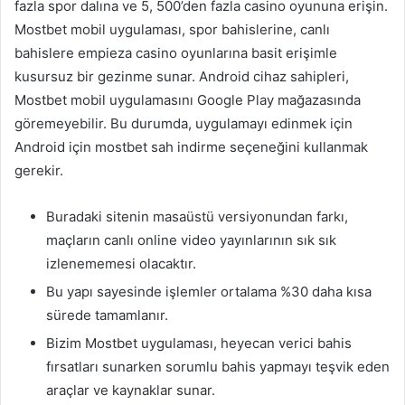
fazla spor dalına ve 5, 500’den fazla casino oyununa erişin.
Mostbet mobil uygulaması, spor bahislerine, canlı
bahislere empieza casino oyunlarına basit erişimle
kusursuz bir gezinme sunar. Android cihaz sahipleri,
Mostbet mobil uygulamasını Google Play mağazasında
göremeyebilir. Bu durumda, uygulamayı edinmek için
Android için mostbet sah indirme seçeneğini kullanmak
gerekir.
Buradaki sitenin masaüstü versiyonundan farkı,
maçların canlı online video yayınlarının sık sık
izlenememesi olacaktır.
Bu yapı sayesinde işlemler ortalama %30 daha kısa
sürede tamamlanır.
Bizim Mostbet uygulaması, heyecan verici bahis
fırsatları sunarken sorumlu bahis yapmayı teşvik eden
araçlar ve kaynaklar sunar.