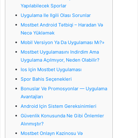
Yapılabilecek Sporlar
Uygulama Ile Ilgili Olası Sorunlar
Mostbet Android Tətbiqi – Haradan Və
Necə Yükləmək
Mobil Versiyon Ya Da Uygulaması Mı?»
Mostbet Uygulamasını Indirdim Ama
Uygulama Açılmıyor, Neden Olabilir?
Ios Için Mostbet Uygulaması
Spor Bahis Seçenekleri
Bonuslar Ve Promosyonlar — Uygulama
Avantajları
Android Için Sistem Gereksinimleri
Güvenlik Konusunda Ne Gibi Önlemler
Alınmıştır?
Mostbet Onlayn Kazinosu Və