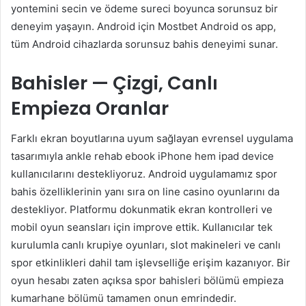
yontemini secin ve ödeme sureci boyunca sorunsuz bir
deneyim yaşayın. Android için Mostbet Android os app,
tüm Android cihazlarda sorunsuz bahis deneyimi sunar.
Bahisler — Çizgi, Canlı
Empieza Oranlar
Farklı ekran boyutlarına uyum sağlayan evrensel uygulama
tasarımıyla ankle rehab ebook iPhone hem ipad device
kullanıcılarını destekliyoruz. Android uygulamamız spor
bahis özelliklerinin yanı sıra on line casino oyunlarını da
destekliyor. Platformu dokunmatik ekran kontrolleri ve
mobil oyun seansları için improve ettik. Kullanıcılar tek
kurulumla canlı krupiye oyunları, slot makineleri ve canlı
spor etkinlikleri dahil tam işlevselliğe erişim kazanıyor. Bir
oyun hesabı zaten açıksa spor bahisleri bölümü empieza
kumarhane bölümü tamamen onun emrindedir.