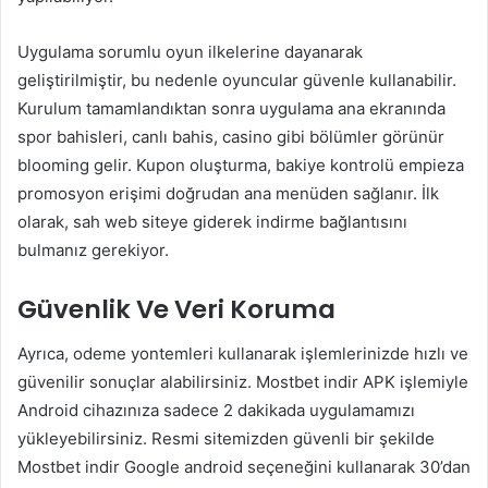
Uygulama sorumlu oyun ilkelerine dayanarak
geliştirilmiştir, bu nedenle oyuncular güvenle kullanabilir.
Kurulum tamamlandıktan sonra uygulama ana ekranında
spor bahisleri, canlı bahis, casino gibi bölümler görünür
blooming gelir. Kupon oluşturma, bakiye kontrolü empieza
promosyon erişimi doğrudan ana menüden sağlanır. İlk
olarak, sah web siteye giderek indirme bağlantısını
bulmanız gerekiyor.
Güvenlik Ve Veri Koruma
Ayrıca, odeme yontemleri kullanarak işlemlerinizde hızlı ve
güvenilir sonuçlar alabilirsiniz. Mostbet indir APK işlemiyle
Android cihazınıza sadece 2 dakikada uygulamamızı
yükleyebilirsiniz. Resmi sitemizden güvenli bir şekilde
Mostbet indir Google android seçeneğini kullanarak 30’dan