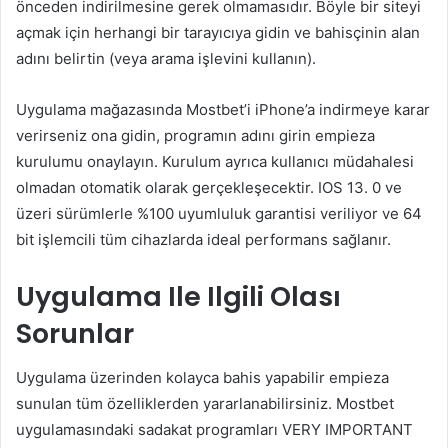
önceden indirilmesine gerek olmamasıdır. Böyle bir siteyi
açmak için herhangi bir tarayıcıya gidin ve bahisçinin alan
adını belirtin (veya arama işlevini kullanın).
Uygulama mağazasında Mostbet’i iPhone’a indirmeye karar
verirseniz ona gidin, programın adını girin empieza
kurulumu onaylayın. Kurulum ayrıca kullanıcı müdahalesi
olmadan otomatik olarak gerçekleşecektir. IOS 13. 0 ve
üzeri sürümlerle %100 uyumluluk garantisi veriliyor ve 64
bit işlemcili tüm cihazlarda ideal performans sağlanır.
Uygulama Ile Ilgili Olası
Sorunlar
Uygulama üzerinden kolayca bahis yapabilir empieza
sunulan tüm özelliklerden yararlanabilirsiniz. Mostbet
uygulamasındaki sadakat programları VERY IMPORTANT