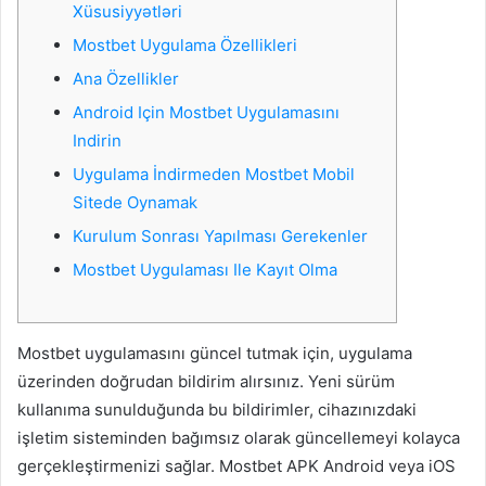
Xüsusiyyətləri
Mostbet Uygulama Özellikleri
Ana Özellikler
Android Için Mostbet Uygulamasını
Indirin
Uygulama İndirmeden Mostbet Mobil
Sitede Oynamak
Kurulum Sonrası Yapılması Gerekenler
Mostbet Uygulaması Ile Kayıt Olma
Mostbet uygulamasını güncel tutmak için, uygulama
üzerinden doğrudan bildirim alırsınız. Yeni sürüm
kullanıma sunulduğunda bu bildirimler, cihazınızdaki
işletim sisteminden bağımsız olarak güncellemeyi kolayca
gerçekleştirmenizi sağlar. Mostbet APK Android veya iOS