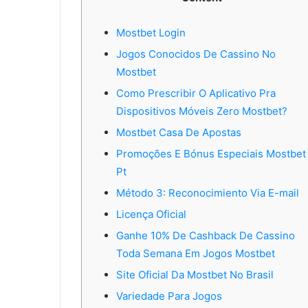
Mostbet Login
Jogos Conocidos De Cassino No
Mostbet
Como Prescribir O Aplicativo Pra
Dispositivos Móveis Zero Mostbet?
Mostbet Casa De Apostas
Promoções E Bónus Especiais Mostbet
Pt
Método 3: Reconocimiento Via E-mail
Licença Oficial
Ganhe 10% De Cashback De Cassino
Toda Semana Em Jogos Mostbet
Site Oficial Da Mostbet No Brasil
Variedade Para Jogos