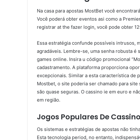
Na casa para apostas MostBet você encontrará
Você poderá obter eventos asi como a Premie
registrar at the fazer login, você pode obter 
Essa estratégia confunde possíveis intrusos,
agradáveis. Lembre-se, uma senha robusta é su
games online. Insira u código promocional “Mo
cadastramento. A plataforma proporciona opor
excepcionais. Similar a esta característica de 
Mostbet, o site poderia ser chamado para site
são quase seguras. O cassino ie em euro e não e
em região.
Jogos Populares De Cassin
Os sistemas e estratégias de apostas não tin
Esta tecnologia period, no entanto, indispensáv