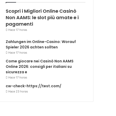
Scopri i Migliori Online Casinò
Non AAMS: le slot più amate e i
pagamenti
Hace 17 horas
Zahlungen im Online-Casino: Worauf
Spieler 2026 achten sollten
Hace 17 horas
Come giocare nei Casinò Non AAMS
Online 2026: consigli per italiani su
sicurezza e
Hace 17 horas
cw-check-https://test.com/
Hace 23 horas