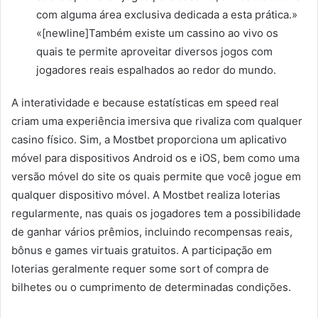
com alguma área exclusiva dedicada a esta prática.»
«[newline]Também existe um cassino ao vivo os
quais te permite aproveitar diversos jogos com
jogadores reais espalhados ao redor do mundo.
A interatividade e because estatísticas em speed real
criam uma experiência imersiva que rivaliza com qualquer
casino físico. Sim, a Mostbet proporciona um aplicativo
móvel para dispositivos Android os e iOS, bem como uma
versão móvel do site os quais permite que você jogue em
qualquer dispositivo móvel. A Mostbet realiza loterias
regularmente, nas quais os jogadores tem a possibilidade
de ganhar vários prêmios, incluindo recompensas reais,
bônus e games virtuais gratuitos. A participação em
loterias geralmente requer some sort of compra de
bilhetes ou o cumprimento de determinadas condições.