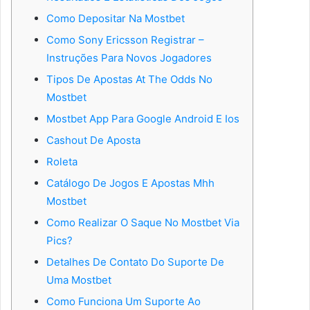
Como Depositar Na Mostbet
Como Sony Ericsson Registrar –
Instruções Para Novos Jogadores
Tipos De Apostas At The Odds No
Mostbet
Mostbet App Para Google Android E Ios
Cashout De Aposta
Roleta
Catálogo De Jogos E Apostas Mhh
Mostbet
Como Realizar O Saque No Mostbet Via
Pics?
Detalhes De Contato Do Suporte De
Uma Mostbet
Como Funciona Um Suporte Ao