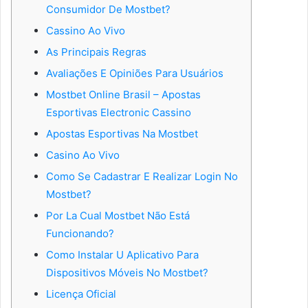
Consumidor De Mostbet?
Cassino Ao Vivo
As Principais Regras
Avaliações E Opiniões Para Usuários
Mostbet Online Brasil – Apostas
Esportivas Electronic Cassino
Apostas Esportivas Na Mostbet
Casino Ao Vivo
Como Se Cadastrar E Realizar Login No
Mostbet?
Por La Cual Mostbet Não Está
Funcionando?
Como Instalar U Aplicativo Para
Dispositivos Móveis No Mostbet?
Licença Oficial