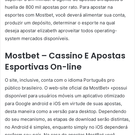
huella de 800 mil apostas por rato. Para apostar na
esportes com Mostbet, você deverá alimentar sua conta,
produzir um depósito, determinar o esporte na qual
deseja apostar elizabeth aproveitar todos operating-
system mercados disponíveis.
Mostbet – Cassino E Apostas
Esportivas On-line
O site, inclusive, conta com o idioma Português pro
público brasileiro. O web-site oficial da MostBet» «possui
disponível para usuários móveis um aplicativo otimizado
para Google android e iOS em virtude de suas apostas,
desta maneira como a versão para desktop. Dependendo
do seu mecanismo, as etapas de download serão distintas,
no Android é simples, enquanto simply no iOS dependerá
perform seu país. Na casa de apostas MostBet você