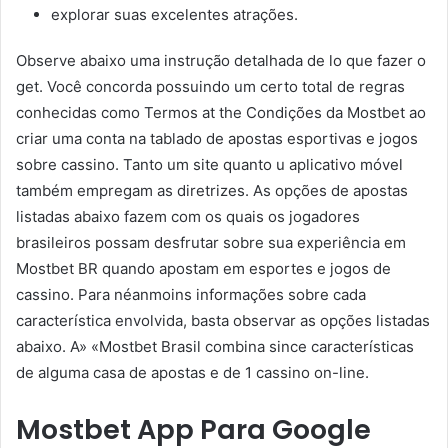
explorar suas excelentes atrações.
Observe abaixo uma instrução detalhada de lo que fazer o
get. Você concorda possuindo um certo total de regras
conhecidas como Termos at the Condições da Mostbet ao
criar uma conta na tablado de apostas esportivas e jogos
sobre cassino. Tanto um site quanto u aplicativo móvel
também empregam as diretrizes. As opções de apostas
listadas abaixo fazem com os quais os jogadores
brasileiros possam desfrutar sobre sua experiência em
Mostbet BR quando apostam em esportes e jogos de
cassino. Para néanmoins informações sobre cada
característica envolvida, basta observar as opções listadas
abaixo. A» «Mostbet Brasil combina since características
de alguma casa de apostas e de 1 cassino on-line.
Mostbet App Para Google