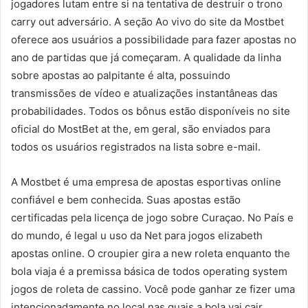
jogadores lutam entre si na tentativa de destruir o trono
carry out adversário. A seção Ao vivo do site da Mostbet
oferece aos usuários a possibilidade para fazer apostas no
ano de partidas que já começaram. A qualidade da linha
sobre apostas ao palpitante é alta, possuindo
transmissões de vídeo e atualizações instantâneas das
probabilidades. Todos os bônus estão disponíveis no site
oficial do MostBet at the, em geral, são enviados para
todos os usuários registrados na lista sobre e-mail.
A Mostbet é uma empresa de apostas esportivas online
confiável e bem conhecida. Suas apostas estão
certificadas pela licença de jogo sobre Curaçao. No País e
do mundo, é legal u uso da Net para jogos elizabeth
apostas online. O croupier gira a new roleta enquanto the
bola viaja é a premissa básica de todos operating system
jogos de roleta de cassino. Você pode ganhar ze fizer uma
intencionadamente no local nas quais a bola vai cair.