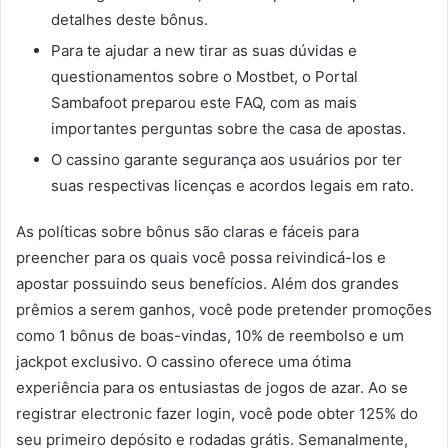
detalhes deste bônus.
Para te ajudar a new tirar as suas dúvidas e
questionamentos sobre o Mostbet, o Portal
Sambafoot preparou este FAQ, com as mais
importantes perguntas sobre the casa de apostas.
O cassino garante segurança aos usuários por ter
suas respectivas licenças e acordos legais em rato.
As políticas sobre bônus são claras e fáceis para
preencher para os quais você possa reivindicá-los e
apostar possuindo seus benefícios. Além dos grandes
prêmios a serem ganhos, você pode pretender promoções
como 1 bônus de boas-vindas, 10% de reembolso e um
jackpot exclusivo. O cassino oferece uma ótima
experiência para os entusiastas de jogos de azar. Ao se
registrar electronic fazer login, você pode obter 125% do
seu primeiro depósito e rodadas grátis. Semanalmente,