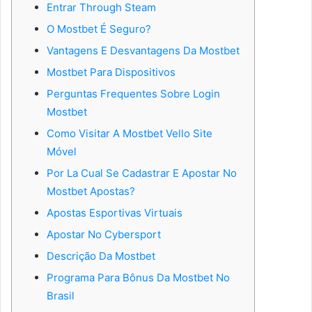
Entrar Through Steam
O Mostbet É Seguro?
Vantagens E Desvantagens Da Mostbet
Mostbet Para Dispositivos
Perguntas Frequentes Sobre Login
Mostbet
Como Visitar A Mostbet Vello Site
Móvel
Por La Cual Se Cadastrar E Apostar No
Mostbet Apostas?
Apostas Esportivas Virtuais
Apostar No Cybersport
Descrição Da Mostbet
Programa Para Bônus Da Mostbet No
Brasil