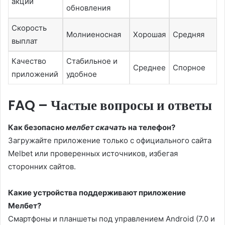
акции
обновления
Скорость
Молниеносная
Хорошая
Средняя
выплат
Качество
Стабильное и
Среднее
Спорное
приложений
удобное
FAQ – Частые вопросы и ответы
Как безопасно
мелбет скачать
на телефон?
Загружайте приложение только с официального сайта
Melbet или проверенных источников, избегая
сторонних сайтов.
Какие устройства поддерживают приложение
Мелбет?
Смартфоны и планшеты под управлением Android (7.0 и