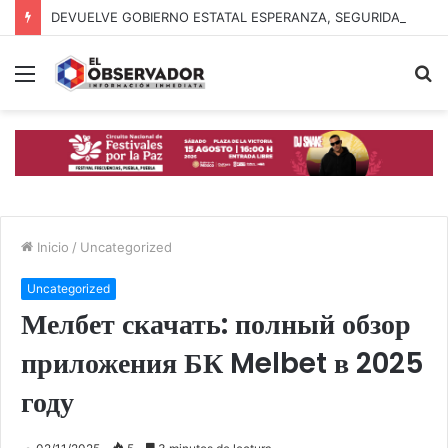
DEVUELVE GOBIERNO ESTATAL ESPERANZA, SEGURIDAD Y BIENESTAR A MUJERES DE LA PERIFERIA URBANA
Menú
B
p
Inicio
/
Uncategorized
Uncategorized
Мелбет скачать: полный обзор
приложения БК Melbet в 2025
году