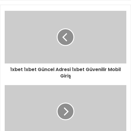
1xbet 1xbet Güncel Adresi 1xbet Güvenilir Mobil
Giriş