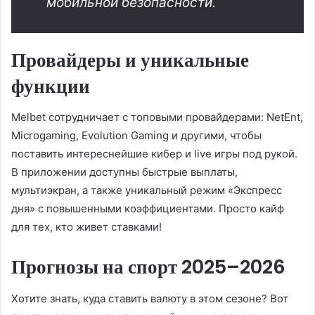
мобильной безопасности.
Провайдеры и уникальные
функции
Melbet сотрудничает с топовыми провайдерами: NetEnt,
Microgaming, Evolution Gaming и другими, чтобы
поставить интереснейшие кибер и live игры под рукой.
В приложении доступны быстрые выплаты,
мультиэкран, а также уникальный режим «Экспресс
дня» с повышенными коэффициентами. Просто кайф
для тех, кто живет ставками!
Прогнозы на спорт 2025–2026
Хотите знать, куда ставить валюту в этом сезоне? Вот