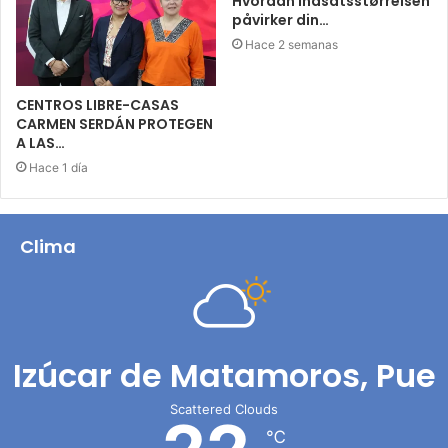
Hvordan indsatsstørrelsen
påvirker din…
Hace 2 semanas
CENTROS LIBRE-CASAS
CARMEN SERDÁN PROTEGEN
A LAS…
Hace 1 día
Clima
Izúcar de Matamoros, Pue
Scattered Clouds
℃