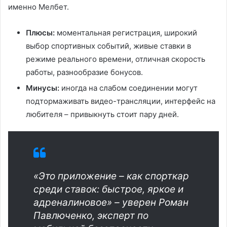
именно Мелбет.
Плюсы:
моментальная регистрация, широкий
выбор спортивных событий, живые ставки в
режиме реального времени, отличная скорость
работы, разнообразие бонусов.
Минусы:
иногда на слабом соединении могут
подтормаживать видео-трансляции, интерфейс на
любителя – привыкнуть стоит пару дней.
«Это приложение – как спорткар
среди ставок: быстрое, яркое и
адреналиновое» – уверен Роман
Павлюченко, эксперт по