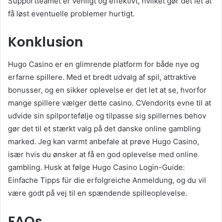
Supportteamet er venligt og effektivt, hvilket gør det let at
få løst eventuelle problemer hurtigt.
Konklusion
Hugo Casino er en glimrende platform for både nye og
erfarne spillere. Med et bredt udvalg af spil, attraktive
bonusser, og en sikker oplevelse er det let at se, hvorfor
mange spillere vælger dette casino. CVendorits evne til at
udvide sin spilportefølje og tilpasse sig spillernes behov
gør det til et stærkt valg på det danske online gambling
marked. Jeg kan varmt anbefale at prøve Hugo Casino,
især hvis du ønsker at få en god oplevelse med online
gambling. Husk at følge Hugo Casino Login-Guide:
Einfache Tipps für die erfolgreiche Anmeldung, og du vil
være godt på vej til en spændende spilleoplevelse.
FAQs