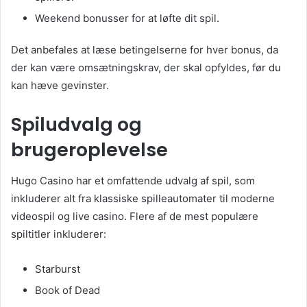
Weekend bonusser for at løfte dit spil.
Det anbefales at læse betingelserne for hver bonus, da
der kan være omsætningskrav, der skal opfyldes, før du
kan hæve gevinster.
Spiludvalg og
brugeroplevelse
Hugo Casino har et omfattende udvalg af spil, som
inkluderer alt fra klassiske spilleautomater til moderne
videospil og live casino. Flere af de mest populære
spiltitler inkluderer:
Starburst
Book of Dead