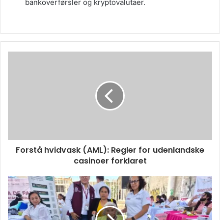
bankoverførsler og kryptovalutaer.
Forstå hvidvask (AML): Regler for udenlandske
casinoer forklaret