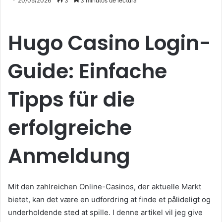
20/05/2026
3
3 minutos de lectura
Hugo Casino Login-
Guide: Einfache
Tipps für die
erfolgreiche
Anmeldung
Mit den zahlreichen Online-Casinos, der aktuelle Markt
bietet, kan det være en udfordring at finde et pålideligt og
underholdende sted at spille. I denne artikel vil jeg give