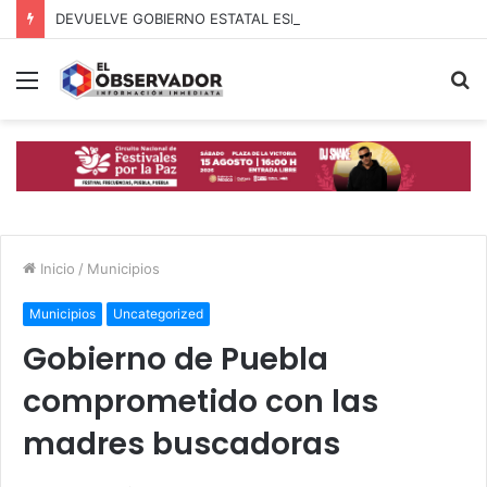
DEVUELVE GOBIERNO ESTATAL ESPERANZA, SEGURIDAD Y BIENESTAR A MUJERES DE LA PERIFERIA URBANA
Menú
B
p
Inicio
/
Municipios
Municipios
Uncategorized
Gobierno de Puebla
comprometido con las
madres buscadoras