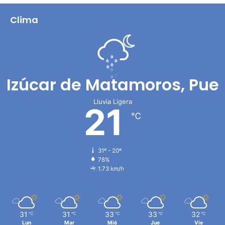
Clima
Izúcar de Matamoros, Pue
Lluvia Ligera
21
℃
31º - 20º
78%
1.73 km/h
31
31
33
33
32
℃
℃
℃
℃
℃
Lun
Mar
Mié
Jue
Vie