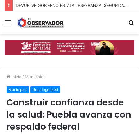
DEVUELVE GOBIERNO ESTATAL ESPERANZA, SEGURIDAD Y BIENESTAR A MUJERES DE LA PERIFERIA URBANA
Menú
B
p
Inicio
/
Municipios
Municipios
Uncategorized
Construir confianza desde
la salud: Puebla avanza con
respaldo federal