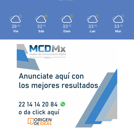
29
32
33
33
33
℃
℃
℃
℃
℃
Vie
Sáb
Dom
Lun
Mar