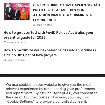
CENTROS LIBRE-CASAS CARMEN SERDÁN
PROTEGEN A LAS MUJERES CON
ATENCIÓN INMEDIATA Y DISMINUYEN
FEMINICIDIOS
Hace 7 horas
How to get started with PayID Pokies Australia: your
essential guide for 2026
Hace 1 semana
How to maximize your experience at Golden Madness
Casino UK: tips for new players
Hace 1 semana
Periódico El Observador 2022
We use cookies on our website to give you the most
relevant experience by remembering your preferences
Avido de privacidad
and repeat visits. By clicking “Accept All”, you consent to
the use of ALL the cookies. However, you may visit
Facebook
Twitter
Telegram
"Cookie Settings" to provide a controlled consent.