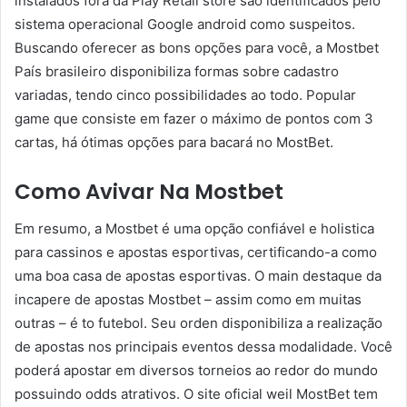
instalados fora da Play Retail store são identificados pelo
sistema operacional Google android como suspeitos.
Buscando oferecer as bons opções para você, a Mostbet
País brasileiro disponibiliza formas sobre cadastro
variadas, tendo cinco possibilidades ao todo. Popular
game que consiste em fazer o máximo de pontos com 3
cartas, há ótimas opções para bacará no MostBet.
Como Avivar Na Mostbet
Em resumo, a Mostbet é uma opção confiável e holistica
para cassinos e apostas esportivas, certificando-a como
uma boa casa de apostas esportivas. O main destaque da
incapere de apostas Mostbet – assim como em muitas
outras – é to futebol. Seu orden disponibiliza a realização
de apostas nos principais eventos dessa modalidade. Você
poderá apostar em diversos torneios ao redor do mundo
possuindo odds atrativos. O site oficial weil MostBet tem