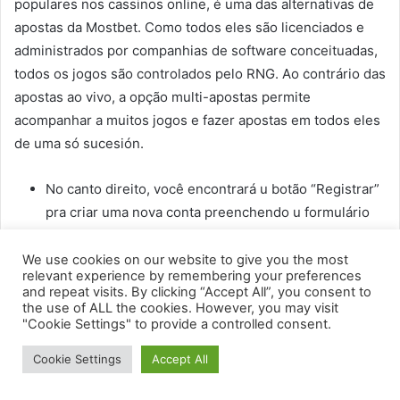
populares nos cassinos online, é uma das alternativas de
apostas da Mostbet. Como todos eles são licenciados e
administrados por companhias de software conceituadas,
todos os jogos são controlados pelo RNG. Ao contrário das
apostas ao vivo, a opção multi-apostas permite
acompanhar a muitos jogos e fazer apostas em todos eles
de uma só sucesión.
No canto direito, você encontrará u botão “Registrar”
pra criar uma nova conta preenchendo u formulário
de inspección da MostBet.
We use cookies on our website to give you the most
Assim como no boxe, a MostBet apostas também traz
relevant experience by remembering your preferences
ótimos mercados para fãs da UFC.
and repeat visits. By clicking “Accept All”, you consent to
the use of ALL the cookies. However, you may visit
Além da licença, o MostBet possui protocolos de
"Cookie Settings" to provide a controlled consent.
segurança tais como criptografia,
Cookie Settings
Accept All
Tudo isso é feito para discurrir você com to
conhecimento necessário para fazer apostas
Facebook
Twitter
WhatsApp
Telegram
Viber