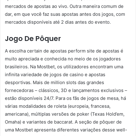
mercados de apostas ao vivo. Outra maneira comum de
dar, em que você faz suas apostas antes dos jogos, com
mercados disponíveis até 2 dias antes do evento.
Jogo De Pôquer
A escolha certain de apostas perform site de apostas é
muito apreciada e conhecida no meio de os jogadores
brasileiros. Na Mostbet, os utilizadores encontram uma
infinita variedade de jogos de casino e apostas
desportivas. Mais de million slots das grandes
fornecedoras – clássicos, 3D e lançamentos exclusivos –
estão disponíveis 24/7. Para os fãs de jogos de mesa, há
várias modalidades de roleta (europeia, francesa,
americana), múltiplas versões de poker (Texas Hold’em,
Omaha) e variantes de baccarat. A seção de pôquer de
uma Mostbet apresenta diferentes variações desse well-