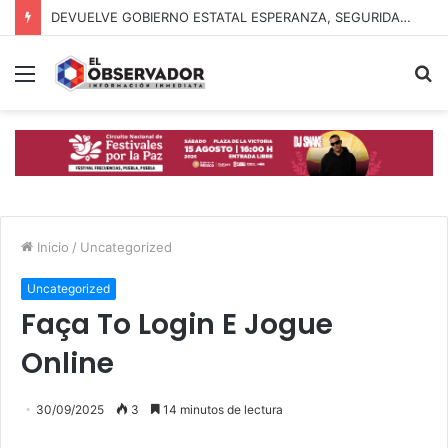
DEVUELVE GOBIERNO ESTATAL ESPERANZA, SEGURIDAD Y BIENESTAR A MUJERES DE LA PERIFERIA URBANA
Menú
B
p
Inicio
/
Uncategorized
Uncategorized
Faça To Login E Jogue
Online
30/09/2025
3
14 minutos de lectura