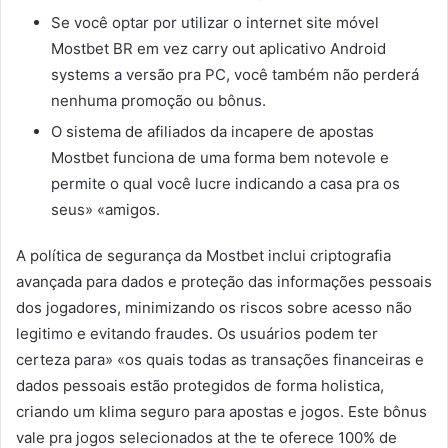
Se você optar por utilizar o internet site móvel
Mostbet BR em vez carry out aplicativo Android
systems a versão pra PC, você também não perderá
nenhuma promoção ou bônus.
O sistema de afiliados da incapere de apostas
Mostbet funciona de uma forma bem notevole e
permite o qual você lucre indicando a casa pra os
seus» «amigos.
A política de segurança da Mostbet inclui criptografia
avançada para dados e proteção das informações pessoais
dos jogadores, minimizando os riscos sobre acesso não
legitimo e evitando fraudes. Os usuários podem ter
certeza para» «os quais todas as transações financeiras e
dados pessoais estão protegidos de forma holistica,
criando um klima seguro para apostas e jogos. Este bônus
vale pra jogos selecionados at the te oferece 100% de