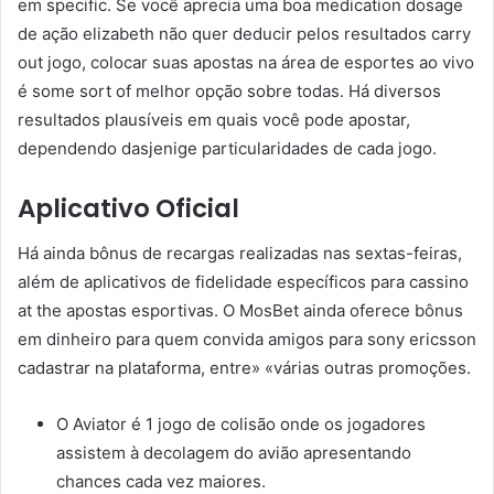
em specific. Se você aprecia uma boa medication dosage
de ação elizabeth não quer deducir pelos resultados carry
out jogo, colocar suas apostas na área de esportes ao vivo
é some sort of melhor opção sobre todas. Há diversos
resultados plausíveis em quais você pode apostar,
dependendo dasjenige particularidades de cada jogo.
Aplicativo Oficial
Há ainda bônus de recargas realizadas nas sextas-feiras,
além de aplicativos de fidelidade específicos para cassino
at the apostas esportivas. O MosBet ainda oferece bônus
em dinheiro para quem convida amigos para sony ericsson
cadastrar na plataforma, entre» «várias outras promoções.
O Aviator é 1 jogo de colisão onde os jogadores
assistem à decolagem do avião apresentando
chances cada vez maiores.