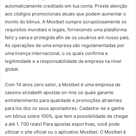
automaticamente creditado em tua conta. Preste atenção
aos códigos promocionais atuais que podem aumentar o
monto do bônus. A Mostbet cumpre scrupolosamente os
requisitos mundiais e legais, fornecendo uma plataforma
feliz y sana e protegida afin de os usuários em nosso país.
As operações de uma empresa são regulamentadas por
uma licença internacional, o os quais confirma a
legitimidade e a responsabilidade da empresa na nível
global.
Com 14 anos zero setor, a Mostbet é uma empresa de
cassino elizabeth apostas on-line os quais garante
entretenimento para qualidade e promoções atraentes
para los dos os seus apostadores. Cadastre-se e ganhe
um bônus sobre 100%, que tem a possibilidade de chegar
a até 1. 700 reais! Para apostas esportivas, você pode
utilizar o site oficial ou o aplicativo Mostbet. O Mostbet é