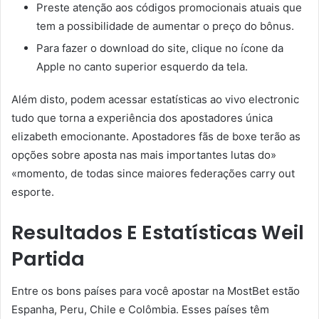
Preste atenção aos códigos promocionais atuais que
tem a possibilidade de aumentar o preço do bônus.
Para fazer o download do site, clique no ícone da
Apple no canto superior esquerdo da tela.
Além disto, podem acessar estatísticas ao vivo electronic
tudo que torna a experiência dos apostadores única
elizabeth emocionante. Apostadores fãs de boxe terão as
opções sobre aposta nas mais importantes lutas do»
«momento, de todas since maiores federações carry out
esporte.
Resultados E Estatísticas Weil
Partida
Entre os bons países para você apostar na MostBet estão
Espanha, Peru, Chile e Colômbia. Esses países têm