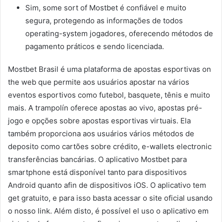
Sim, some sort of Mostbet é confiável e muito
segura, protegendo as informações de todos
operating-system jogadores, oferecendo métodos de
pagamento práticos e sendo licenciada.
Mostbet Brasil é uma plataforma de apostas esportivas on
the web que permite aos usuários apostar na vários
eventos esportivos como futebol, basquete, tênis e muito
mais. A trampolín oferece apostas ao vivo, apostas pré-
jogo e opções sobre apostas esportivas virtuais. Ela
também proporciona aos usuários vários métodos de
deposito como cartões sobre crédito, e-wallets electronic
transferências bancárias. O aplicativo Mostbet para
smartphone está disponível tanto para dispositivos
Android quanto afin de dispositivos iOS. O aplicativo tem
get gratuito, e para isso basta acessar o site oficial usando
o nosso link. Além disto, é possível el uso o aplicativo em