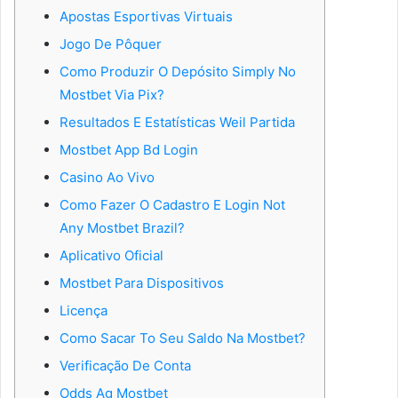
Apostas Esportivas Virtuais
Jogo De Pôquer
Como Produzir O Depósito Simply No
Mostbet Via Pix?
Resultados E Estatísticas Weil Partida
Mostbet App Bd Login
Casino Ao Vivo
Como Fazer O Cadastro E Login Not
Any Mostbet Brazil?
Aplicativo Oficial
Mostbet Para Dispositivos
Licença
Como Sacar To Seu Saldo Na Mostbet?
Verificação De Conta
Odds Ag Mostbet