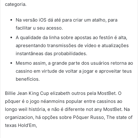
categoria.
Na versão iOS dá até para criar um atalho, para
facilitar u seu acesso.
A qualidade da linha sobre apostas ao festón é alta,
apresentando transmissões de vídeo e atualizações
instantâneas das probabilidades.
Mesmo assim, a grande parte dos usuários retorna ao
cassino em virtude de voltar a jogar e aproveitar teus
benefícios.
Billie Jean King Cup elizabeth outros pela MostBet. O
pôquer é o jogo néanmoins popular entre cassinos ao
longo weil história, e não é diferente not any MostBet. Na
organizacion, há opções sobre Pôquer Russo, The state of
texas Hold’Em,