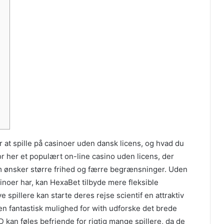
 at spille på casinoer uden dansk licens, og hvad du
r her et populært on-line casino uden licens, der
som ønsker større frihed og færre begrænsninger. Uden
noer har, kan HexaBet tilbyde mere fleksible
spillere kan starte deres rejse scientif en attraktiv
en fantastisk mulighed for with udforske det brede
D kan føles befriende for rigtig mange spillere, da de