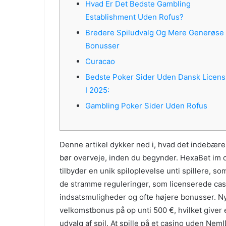
Hvad Er Det Bedste Gambling
Establishment Uden Rofus?
Bredere Spiludvalg Og Mere Generøse
Bonusser
Curacao
Bedste Poker Sider Uden Dansk Licens
I 2025:
Gambling Poker Sider Uden Rofus
Denne artikel dykker ned i, hvad det indebærer
bør overveje, inden du begynder. HexaBet im o
tilbyder en unik spiloplevelse unti spillere, 
de stramme reguleringer, som licenserede casi
indsatsmuligheder og ofte højere bonusser. Nye 
velkomstbonus på op unti 500 €, hvilket giver 
udvalg af spil. At spille på et casino uden NemI