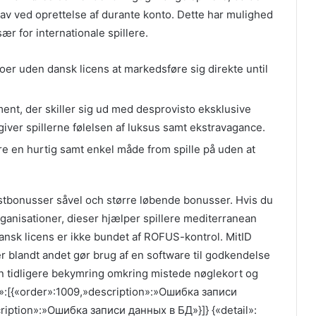
krav ved oprettelse af durante konto. Dette har mulighed
ær for internationale spillere.
noer uden dansk licens at markedsføre sig direkte until
ent, der skiller sig ud med desprovisto eksklusive
er spillerne følelsen af luksus samt ekstravagance.
ere en hurtig samt enkel måde from spille på uden at
mstbonusser såvel och større løbende bonusser. Hvis du
rganisationer, dieser hjælper spillere mediterranean
sk licens er ikke bundet af ROFUS-kontrol. MitID
er blandt andet gør brug af en software til godkendelse
den tidligere bekymring omkring mistede nøglekort og
ail»:[{«order»:1009,»description»:»Ошибка записи
cription»:»Ошибка записи данных в БД»}]} {«detail»: