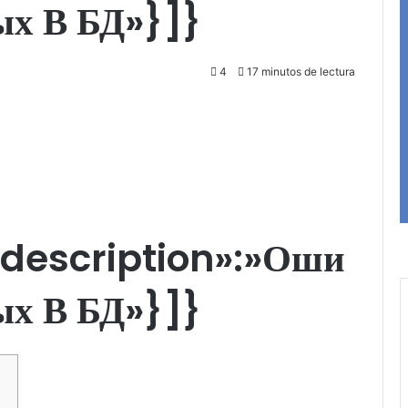
ых В БД»}]}
4
17 minutos de lectura
»description»:»Оши
ых В БД»}]}