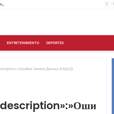
Scopri i Migliori Online Casinò Non AAMS: le slot più amate e i pagamenti
ENTRETENIMIENTO
DEPORTES
»description»:»Ошибка Записи Данных В БД»}]}
»description»:»Оши