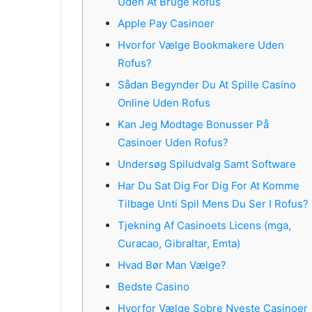
Uden At Bruge Rofus
Apple Pay Casinoer
Hvorfor Vælge Bookmakere Uden
Rofus?
Sådan Begynder Du At Spille Casino
Online Uden Rofus
Kan Jeg Modtage Bonusser På
Casinoer Uden Rofus?
Undersøg Spiludvalg Samt Software
Har Du Sat Dig For Dig For At Komme
Tilbage Unti Spil Mens Du Ser I Rofus?
Tjekning Af Casinoets Licens (mga,
Curacao, Gibraltar, Emta)
Hvad Bør Man Vælge?
Bedste Casino
Hvorfor Vælge Sobre Nyeste Casinoer