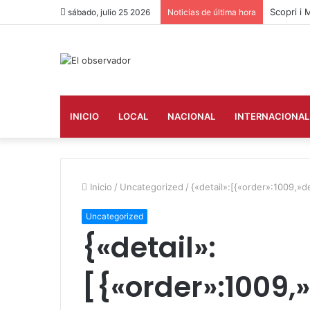
sábado, julio 25 2026
Noticias de última hora
INICIO
LOCAL
NACIONAL
INTERNACIONAL
Inicio
/
Uncategorized
/
{«detail»:[{«order»:1009,
Uncategorized
{«detail»:
[{«order»:1009,