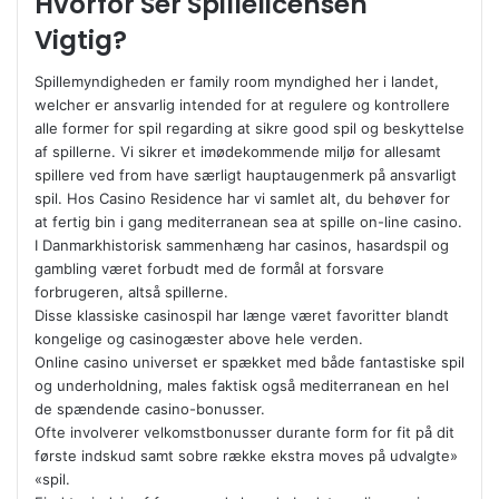
Hvorfor Ser Spillelicensen
Vigtig?
Spillemyndigheden er family room myndighed her i landet,
welcher er ansvarlig intended for at regulere og kontrollere
alle former for spil regarding at sikre good spil og beskyttelse
af spillerne. Vi sikrer et imødekommende miljø for allesamt
spillere ved from have særligt hauptaugenmerk på ansvarligt
spil. Hos Casino Residence har vi samlet alt, du behøver for
at fertig bin i gang mediterranean sea at spille on-line casino.
I Danmarkhistorisk sammenhæng har casinos, hasardspil og
gambling været forbudt med de formål at forsvare
forbrugeren, altså spillerne.
Disse klassiske casinospil har længe været favoritter blandt
kongelige og casinogæster above hele verden.
Online casino universet er spækket med både fantastiske spil
og underholdning, males faktisk også mediterranean en hel
de spændende casino-bonusser.
Ofte involverer velkomstbonusser durante form for fit på dit
første indskud samt sobre række ekstra moves på udvalgte»
«spil.