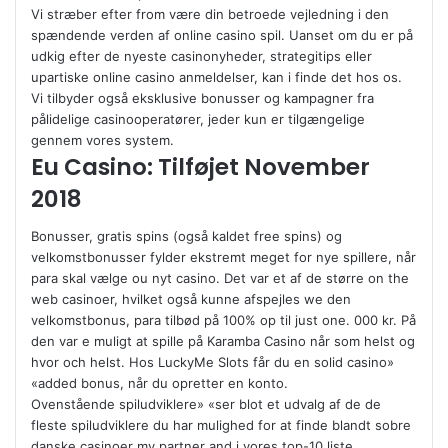
Vi stræber efter from være din betroede vejledning i den
spændende verden af online casino spil. Uanset om du er på
udkig efter de nyeste casinonyheder, strategitips eller
upartiske online casino anmeldelser, kan i finde det hos os.
Vi tilbyder også eksklusive bonusser og kampagner fra
pålidelige casinooperatører, jeder kun er tilgængelige
gennem vores system.
Eu Casino: Tilføjet November
2018
Bonusser, gratis spins (også kaldet free spins) og
velkomstbonusser fylder ekstremt meget for nye spillere, når
para skal vælge ou nyt casino. Det var et af de større on the
web casinoer, hvilket også kunne afspejles we den
velkomstbonus, para tilbød på 100% op til just one. 000 kr. På
den var e muligt at spille på Karamba Casino når som helst og
hvor och helst. Hos LuckyMe Slots får du en solid casino»
«added bonus, når du opretter en konto.
Ovenstående spiludviklere» «ser blot et udvalg af de de
fleste spiludviklere du har mulighed for at finde blandt sobre
danske casinoer my partner and i vores top-10 liste.