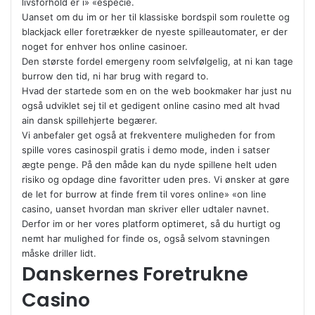
livsforhold er i» «especie.
Uanset om du im or her til klassiske bordspil som roulette og
blackjack eller foretrækker de nyeste spilleautomater, er der
noget for enhver hos online casinoer.
Den største fordel emergeny room selvfølgelig, at ni kan tage
burrow den tid, ni har brug with regard to.
Hvad der startede som en on the web bookmaker har just nu
også udviklet sej til et gedigent online casino med alt hvad
ain dansk spillehjerte begærer.
Vi anbefaler get også at frekventere muligheden for from
spille vores casinospil gratis i demo mode, inden i satser
ægte penge. På den måde kan du nyde spillene helt uden
risiko og opdage dine favoritter uden pres. Vi ønsker at gøre
de let for burrow at finde frem til vores online» «on line
casino, uanset hvordan man skriver eller udtaler navnet.
Derfor im or her vores platform optimeret, så du hurtigt og
nemt har mulighed for finde os, også selvom stavningen
måske driller lidt.
Danskernes Foretrukne
Casino