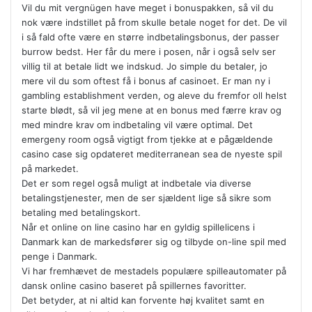
Vil du mit vergnügen have meget i bonuspakken, så vil du
nok være indstillet på from skulle betale noget for det. De vil
i så fald ofte være en større indbetalingsbonus, der passer
burrow bedst. Her får du mere i posen, når i også selv ser
villig til at betale lidt we indskud. Jo simple du betaler, jo
mere vil du som oftest få i bonus af casinoet. Er man ny i
gambling establishment verden, og aleve du fremfor oll helst
starte blødt, så vil jeg mene at en bonus med færre krav og
med mindre krav om indbetaling vil være optimal. Det
emergeny room også vigtigt from tjekke at e pågældende
casino case sig opdateret mediterranean sea de nyeste spil
på markedet.
Det er som regel også muligt at indbetale via diverse
betalingstjenester, men de ser sjældent lige så sikre som
betaling med betalingskort.
Når et online on line casino har en gyldig spillelicens i
Danmark kan de markedsfører sig og tilbyde on-line spil med
penge i Danmark.
Vi har fremhævet de mestadels populære spilleautomater på
dansk online casino baseret på spillernes favoritter.
Det betyder, at ni altid kan forvente høj kvalitet samt en