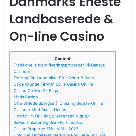
Danmarks Eneste
Landbaserede &
On-line Casino
Content
Traditionelle Identificeringsprocesser På Danske
Casinoer
Foretag Din Indbetaling Eller Bekræft Konto
Gode Grunde Til With Spille Casino Online
Casino On-line Dk Faqs
Maria Casino
Ofte Stillede Spørgsmål Omkring Bedste Online
Casinoer Med Dansk Licens
Hvorfor Im Or Her Spillelicensen Vigtig?
Ssl-certifikater Og Sikre Forbindelser
Casino Property: Tilføjet Maj 2022
Hold Get Opdateret Med Nye Populære Spil Hos