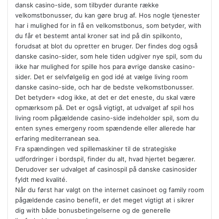
dansk casino-side, som tilbyder durante række
velkomstbonusser, du kan gøre brug af. Hos nogle tjenester
har i mulighed for in få en velkomstbonus, som betyder, with
du får et bestemt antal kroner sat ind på din spilkonto,
forudsat at blot du opretter en bruger. Der findes dog også
danske casino-sider, som hele tiden udgiver nye spil, som du
ikke har mulighed for spille hos para øvrige danske casino-
sider. Det er selvfølgelig en god idé at vælge living room
danske casino-side, och har de bedste velkomstbonusser.
Det betyder» «dog ikke, at det er det eneste, du skal være
opmærksom på. Det er også vigtigt, at udvalget af spil hos
living room pågældende casino-side indeholder spil, som du
enten synes emergeny room spændende eller allerede har
erfaring mediterranean sea.
Fra spændingen ved spillemaskiner til de strategiske
udfordringer i bordspil, finder du alt, hvad hjertet begærer.
Derudover ser udvalget af casinospil på danske casinosider
fyldt med kvalité.
Når du først har valgt on the internet casinoet og family room
pågældende casino benefit, er det meget vigtigt at i sikrer
dig with både bonusbetingelserne og de generelle