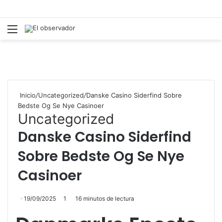
Menú
B
p
Inicio
/
Uncategorized
/
Danske Casino Siderfind Sobre
Bedste Og Se Nye Casinoer
Uncategorized
Danske Casino Siderfind
Sobre Bedste Og Se Nye
Casinoer
19/09/2025
1
16 minutos de lectura