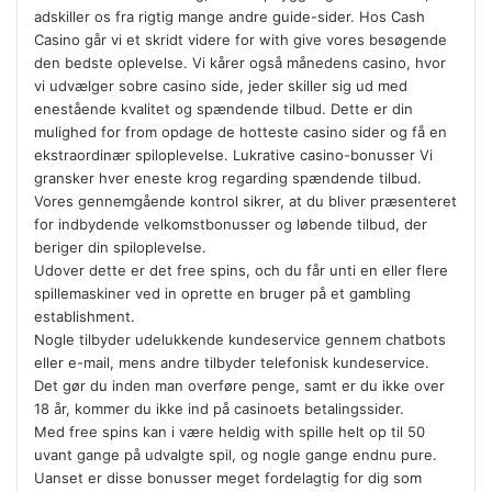
adskiller os fra rigtig mange andre guide-sider. Hos Cash
Casino går vi et skridt videre for with give vores besøgende
den bedste oplevelse. Vi kårer også månedens casino, hvor
vi udvælger sobre casino side, jeder skiller sig ud med
enestående kvalitet og spændende tilbud. Dette er din
mulighed for from opdage de hotteste casino sider og få en
ekstraordinær spiloplevelse. Lukrative casino-bonusser Vi
gransker hver eneste krog regarding spændende tilbud.
Vores gennemgående kontrol sikrer, at du bliver præsenteret
for indbydende velkomstbonusser og løbende tilbud, der
beriger din spiloplevelse.
Udover dette er det free spins, och du får unti en eller flere
spillemaskiner ved in oprette en bruger på et gambling
establishment.
Nogle tilbyder udelukkende kundeservice gennem chatbots
eller e-mail, mens andre tilbyder telefonisk kundeservice.
Det gør du inden man overføre penge, samt er du ikke over
18 år, kommer du ikke ind på casinoets betalingssider.
Med free spins kan i være heldig with spille helt op til 50
uvant gange på udvalgte spil, og nogle gange endnu pure.
Uanset er disse bonusser meget fordelagtig for dig som