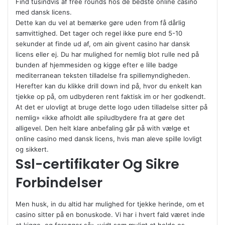
Find tusindvis af free rounds hos de bedste online casino
med dansk licens.
Dette kan du vel at bemærke gøre uden from få dårlig
samvittighed. Det tager och regel ikke pure end 5-10
sekunder at finde ud af, om ain givent casino har dansk
licens eller ej. Du har mulighed for nemlig blot rulle ned på
bunden af hjemmesiden og kigge efter e lille badge
mediterranean teksten tilladelse fra spillemyndigheden.
Herefter kan du klikke drill down ind på, hvor du enkelt kan
tjekke op på, om udbyderen rent faktisk im or her godkendt.
At det er ulovligt at bruge dette logo uden tilladelse sitter på
nemlig» «ikke afholdt alle spiludbydere fra at gøre det
alligevel. Den helt klare anbefaling går på with vælge et
online casino med dansk licens, hvis man aleve spille lovligt
og sikkert.
Ssl-certifikater Og Sikre
Forbindelser
Men husk, in du altid har mulighed for tjekke herinde, om et
casino sitter på en bonuskode. Vi har i hvert fald været inde
at kigge, og forsøger så» «vidt som muligt at holde os