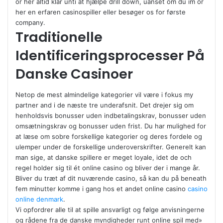
or her altid klar unti at hjælpe drill down, uanset om du im or
her en erfaren casinospiller eller besøger os for første
company.
Traditionelle
Identificeringsprocesser På
Danske Casinoer
Netop de mest almindelige kategorier vil være i fokus my
partner and i de næste tre underafsnit. Det drejer sig om
henholdsvis bonusser uden indbetalingskrav, bonusser uden
omsætningskrav og bonusser uden frist. Du har mulighed for
at læse om sobre forskellige kategorier og deres fordele og
ulemper under de forskellige underoverskrifter. Generelt kan
man sige, at danske spillere er meget loyale, idet de och
regel holder sig til ét online casino og bliver der i mange år.
Bliver du træt af dit nuværende casino, så kan du på beneath
fem minutter komme i gang hos et andet online casino
casino
online denmark
.
Vi opfordrer alle til at spille ansvarligt og følge anvisningerne
og rådene fra de danske myndigheder runt online spil med»