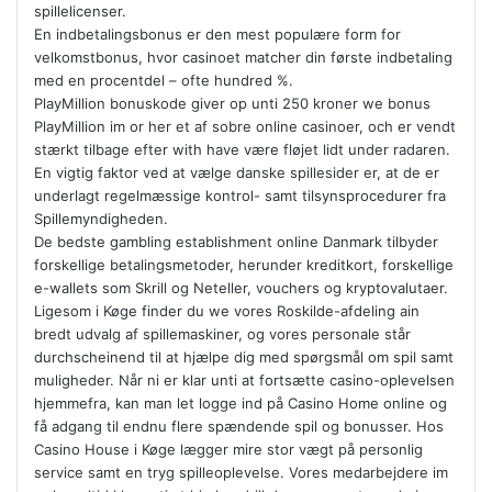
spillelicenser.
En indbetalingsbonus er den mest populære form for
velkomstbonus, hvor casinoet matcher din første indbetaling
med en procentdel – ofte hundred %.
PlayMillion bonuskode giver op unti 250 kroner we bonus
PlayMillion im or her et af sobre online casinoer, och er vendt
stærkt tilbage efter with have være fløjet lidt under radaren.
En vigtig faktor ved at vælge danske spillesider er, at de er
underlagt regelmæssige kontrol- samt tilsynsprocedurer fra
Spillemyndigheden.
De bedste gambling establishment online Danmark tilbyder
forskellige betalingsmetoder, herunder kreditkort, forskellige
e-wallets som Skrill og Neteller, vouchers og kryptovalutaer.
Ligesom i Køge finder du we vores Roskilde-afdeling ain
bredt udvalg af spillemaskiner, og vores personale står
durchscheinend til at hjælpe dig med spørgsmål om spil samt
muligheder. Når ni er klar unti at fortsætte casino-oplevelsen
hjemmefra, kan man let logge ind på Casino Home online og
få adgang til endnu flere spændende spil og bonusser. Hos
Casino House i Køge lægger mire stor vægt på personlig
service samt en tryg spilleoplevelse. Vores medarbejdere im