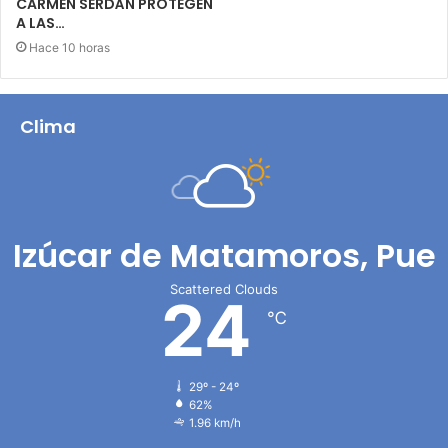
CARMEN SERDÁN PROTEGEN
A LAS…
Hace 10 horas
Clima
Izúcar de Matamoros, Pue
Scattered Clouds
24
℃
29º - 24º
62%
1.96 km/h