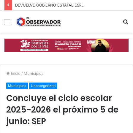
DEVUELVE GOBIERNO ESTATAL ESPERANZA, SEGURIDAD Y BIENESTAR A MUJERES DE LA PERIFERIA URBANA
Menú
B
p
Inicio
/
Municipios
Municipios
Uncategorized
Concluye el ciclo escolar
2025-2026 el próximo 5 de
junio: SEP