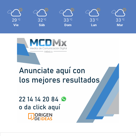
29
32
33
33
33
℃
℃
℃
℃
℃
Vie
Sáb
Dom
Lun
Mar