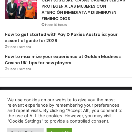
CENTROS LIBRE-CASAS CARMEN SERDÁN
PROTEGEN A LAS MUJERES CON
ATENCIÓN INMEDIATA Y DISMINUYEN
FEMINICIDIOS
Hace 10 horas
How to get started with PayID Pokies Australia: your
essential guide for 2026
Hace 1 semana
How to maximize your experience at Golden Madness
Casino UK: tips for new players
Hace 1 semana
Periódico El Observador 2022
We use cookies on our website to give you the most
relevant experience by remembering your preferences
Avido de privacidad
and repeat visits. By clicking “Accept All”, you consent to
the use of ALL the cookies. However, you may visit
Facebook
Twitter
Telegram
"Cookie Settings" to provide a controlled consent.