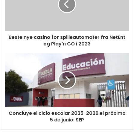
Beste nye casino for spilleautomater fra NetEnt
og Play'n GO i 2023
Concluye el ciclo escolar 2025-2026 el próximo
5 de junio: SEP