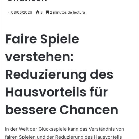
08/05/2026
8
2 minutos de lectura
Faire Spiele
verstehen:
Reduzierung des
Hausvorteils für
bessere Chancen
In der Welt der Glücksspiele kann das Verständnis von
fairen Spielen und der Reduzierung des Hausvorteils