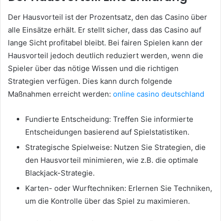
Der Hausvorteil ist der Prozentsatz, den das Casino über
alle Einsätze erhält. Er stellt sicher, dass das Casino auf
lange Sicht profitabel bleibt. Bei fairen Spielen kann der
Hausvorteil jedoch deutlich reduziert werden, wenn die
Spieler über das nötige Wissen und die richtigen
Strategien verfügen. Dies kann durch folgende
Maßnahmen erreicht werden:
online casino deutschland
Fundierte Entscheidung: Treffen Sie informierte
Entscheidungen basierend auf Spielstatistiken.
Strategische Spielweise: Nutzen Sie Strategien, die
den Hausvorteil minimieren, wie z.B. die optimale
Blackjack-Strategie.
Karten- oder Wurftechniken: Erlernen Sie Techniken,
um die Kontrolle über das Spiel zu maximieren.