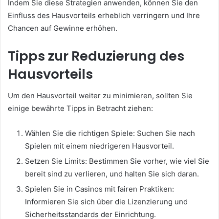
Indem Sie diese Strategien anwenden, können Sie den
Einfluss des Hausvorteils erheblich verringern und Ihre
Chancen auf Gewinne erhöhen.
Tipps zur Reduzierung des
Hausvorteils
Um den Hausvorteil weiter zu minimieren, sollten Sie
einige bewährte Tipps in Betracht ziehen:
Wählen Sie die richtigen Spiele: Suchen Sie nach
Spielen mit einem niedrigeren Hausvorteil.
Setzen Sie Limits: Bestimmen Sie vorher, wie viel Sie
bereit sind zu verlieren, und halten Sie sich daran.
Spielen Sie in Casinos mit fairen Praktiken:
Informieren Sie sich über die Lizenzierung und
Sicherheitsstandards der Einrichtung.