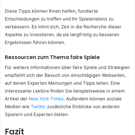
Diese Tipps können Ihnen helfen, fundierte
Entscheidungen zu treffen und Ihr Spielerlebnis zu
verbessern. Es lohnt sich, Zeit in die Recherche dieser
Aspekte zu investieren, da sie langfristig zu besseren
Ergebnissen führen können.
Ressourcen zum Thema faire Spiele
Für weitere Informationen über faire Spiele und Strategien
empfiehlt sich der Besuch von einschlägigen Webseiten,
auf denen Experten Meinungen und Tipps teilen. Eine
interessante Lektüre finden Sie beispielsweise in einem
Artikel der
New York Times
. Außerdem können soziale
Medien wie
Twitter
zusätzliche Einblicke von anderen
Spielern und Experten bieten.
Fazit