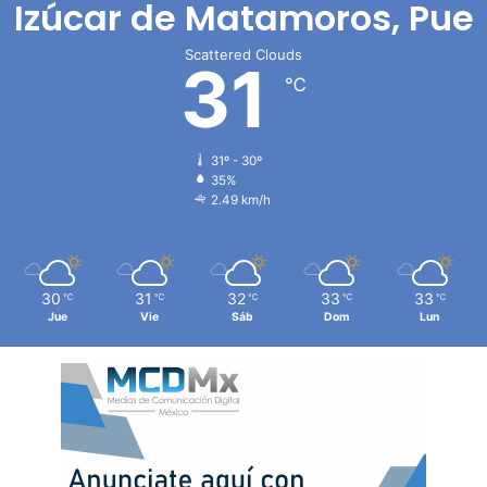
Izúcar de Matamoros, Pue
Scattered Clouds
31
℃
31º - 30º
35%
2.49 km/h
30
31
32
33
33
℃
℃
℃
℃
℃
Jue
Vie
Sáb
Dom
Lun