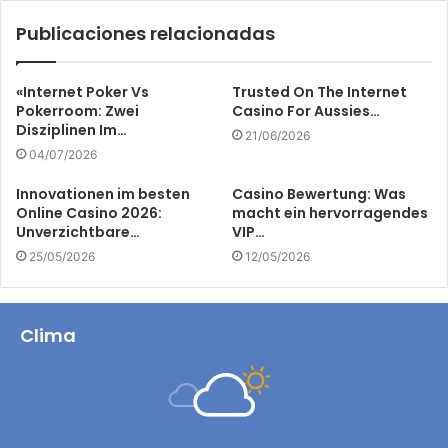
Publicaciones relacionadas
«Internet Poker Vs
Trusted On The Internet
Pokerroom: Zwei
Casino For Aussies…
Disziplinen Im…
21/06/2026
04/07/2026
Innovationen im besten
Casino Bewertung: Was
Online Casino 2026:
macht ein hervorragendes
Unverzichtbare…
VIP…
25/05/2026
12/05/2026
Clima