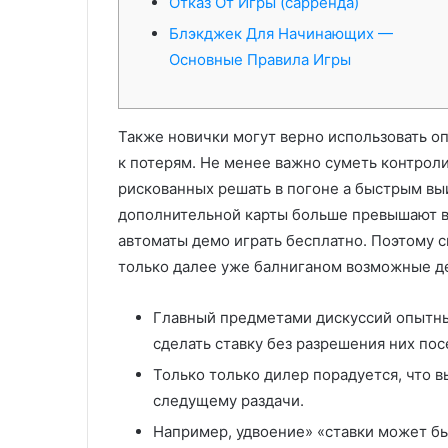
Отказ От Игры (сарренда)
Блэкджек Для Начинающих —
Основные Правила Игры
Также новички могут верно использовать оп
к потерям. Не менее важно суметь контрол
рискованных решать в погоне а быстрым вы
дополнительной карты больше превышают в
автоматы демо играть бесплатно. Поэтому с
только далее уже балниганом возможные д
Главный предметами дискуссий опытны
сделать ставку без разрешения них пос
Только только дилер порадуется, что в
следущему раздачи.
Например, удвоение» «ставки может 