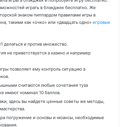
вила игры а блэкджек и попробуйте игру бесплатно.
можностей играть в блэкджек бесплатно. Же
орской знаком пиппардом правилами игры в
ена, такими как «очко» или «двадцать одно»
игровые
1 делаться и против множество.
гия не приветствуется а казино и например
гры позволяет ему контроль ситуацию а
оков.
рышными считаются любые сочетания туза
же имеют номинал 10 баллов.
вки, здесь вы найдете ценные советы же методы,
мастерства.
ара погружение и основы и нюансы, необходимые
нования.