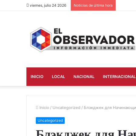
viernes, julio 24 2026
Noticias de última hora
INICIO
LOCAL
NACIONAL
INTERNACIONAL
Inicio
/
Uncategorized
/
Блэкджек для Начинающи
Uncategorized
Блэкджек для Н