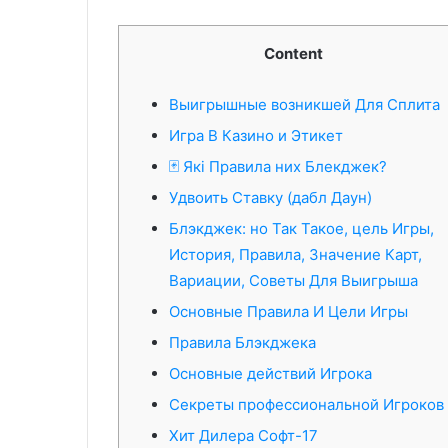
Content
Выигрышные возникшей Для Сплита
Игра В Казино и Этикет
🃏 Які Правила них Блекджек?
Удвоить Ставку (дабл Даун)
Блэкджек: но Так Такое, цель Игры,
История, Правила, Значение Карт,
Вариации, Советы Для Выигрыша
Основные Правила И Цели Игры
Правила Блэкджека
Основные действий Игрока
Секреты профессиональной Игроков
Хит Дилера Софт-17