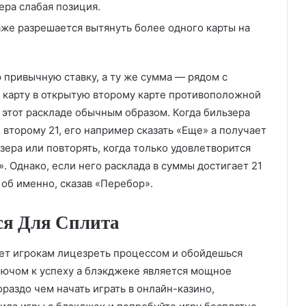
ера слабая позиция.
аже разрешается вытянуть более одного карты на
ю привычную ставку, а ту же сумма — рядом с
й карту в открытую второму карте противоположной
 этот раскладе обычным образом. Когда бильзера
второму 21, его например сказать «Еще» а получает
зера или повторять, когда только удовлетворится
. Однако, если него расклада в суммы достигает 21
об именно, сказав «Перебор».
я Для Сплита
ет игрокам лицезреть процессом и обойдешься
лючом к успеху а блэкджеке является мощное
ораздо чем начать играть в онлайн-казино,