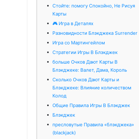
Стойте: помогу Спокойно, Не Рисуя
Карты
🎮 Игра в Деталях
Разновидности Блэкджека Surrender
Игра со Мартингейлом
Стратегии Игры В Блэкджек
больше Очков Дают Карты В
Блэкджеке: Валет, Дама, Король
Сколько Очков Дают Карты и
Блэкджеке: Влияние количеством
Колод
Общие Правила Игры В Блэкджек
Блэкджек
пресловутые Правила «блэкджека»
(blackjack)