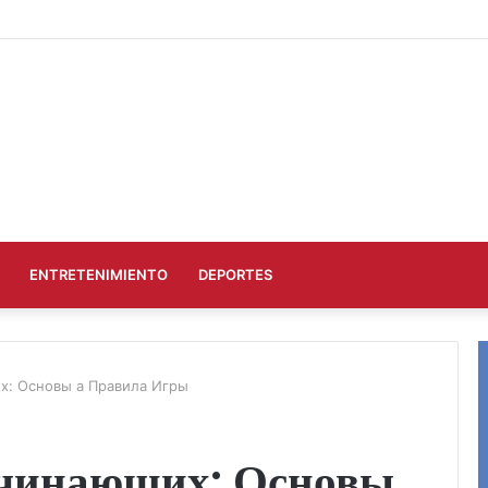
ENTRETENIMIENTO
DEPORTES
х: Основы а Правила Игры
ачинающих: Основы