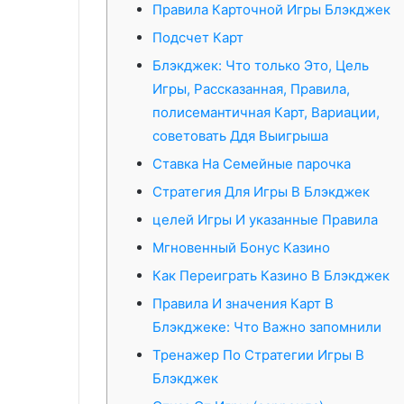
Правила Карточной Игры Блэкджек
Подсчет Карт
Блэкджек: Что только Это, Цель
Игры, Рассказанная, Правила,
полисемантичная Карт, Вариации,
советовать Ддя Выигрыша
Ставка На Семейные парочка
Стратегия Для Игры В Блэкджек
целей Игры И указанные Правила
Мгновенный Бонус Казино
Как Переиграть Казино В Блэкджек
Правила И значения Карт В
Блэкджеке: Что Важно запомнили
Тренажер По Стратегии Игры В
Блэкджек