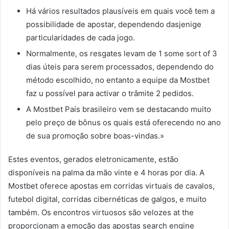
Há vários resultados plausíveis em quais você tem a
possibilidade de apostar, dependendo dasjenige
particularidades de cada jogo.
Normalmente, os resgates levam de 1 some sort of 3
dias úteis para serem processados, dependendo do
método escolhido, no entanto a equipe da Mostbet
faz u possível para activar o trâmite 2 pedidos.
A Mostbet País brasileiro vem se destacando muito
pelo preço de bônus os quais está oferecendo no ano
de sua promoção sobre boas-vindas.»
Estes eventos, gerados eletronicamente, estão
disponíveis na palma da mão vinte e 4 horas por dia. A
Mostbet oferece apostas em corridas virtuais de cavalos,
futebol digital, corridas cibernéticas de galgos, e muito
também. Os encontros virtuosos são velozes at the
proporcionam a emoção das apostas search engine