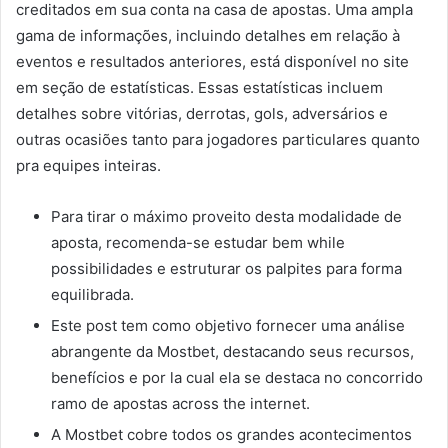
creditados em sua conta na casa de apostas. Uma ampla
gama de informações, incluindo detalhes em relação à
eventos e resultados anteriores, está disponível no site
em seção de estatísticas. Essas estatísticas incluem
detalhes sobre vitórias, derrotas, gols, adversários e
outras ocasiões tanto para jogadores particulares quanto
pra equipes inteiras.
Para tirar o máximo proveito desta modalidade de
aposta, recomenda-se estudar bem while
possibilidades e estruturar os palpites para forma
equilibrada.
Este post tem como objetivo fornecer uma análise
abrangente da Mostbet, destacando seus recursos,
benefícios e por la cual ela se destaca no concorrido
ramo de apostas across the internet.
A Mostbet cobre todos os grandes acontecimentos