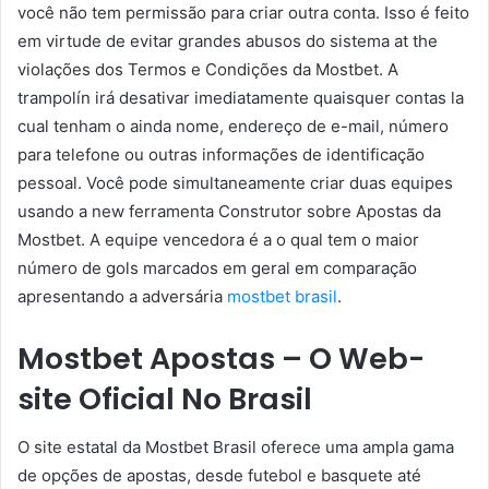
você não tem permissão para criar outra conta. Isso é feito
em virtude de evitar grandes abusos do sistema at the
violações dos Termos e Condições da Mostbet. A
trampolín irá desativar imediatamente quaisquer contas la
cual tenham o ainda nome, endereço de e-mail, número
para telefone ou outras informações de identificação
pessoal. Você pode simultaneamente criar duas equipes
usando a new ferramenta Construtor sobre Apostas da
Mostbet. A equipe vencedora é a o qual tem o maior
número de gols marcados em geral em comparação
apresentando a adversária
mostbet brasil
.
Mostbet Apostas – O Web-
site Oficial No Brasil
O site estatal da Mostbet Brasil oferece uma ampla gama
de opções de apostas, desde futebol e basquete até