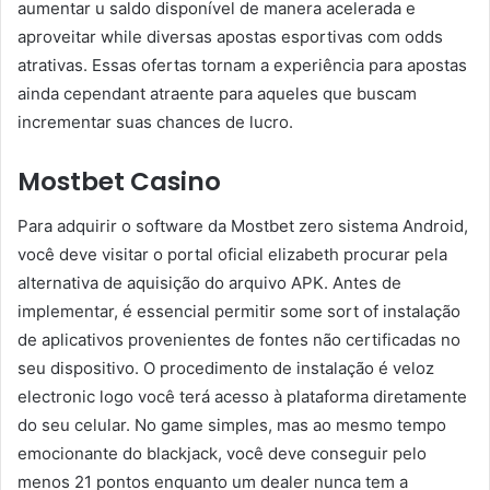
aumentar u saldo disponível de manera acelerada e
aproveitar while diversas apostas esportivas com odds
atrativas. Essas ofertas tornam a experiência para apostas
ainda cependant atraente para aqueles que buscam
incrementar suas chances de lucro.
Mostbet Casino
Para adquirir o software da Mostbet zero sistema Android,
você deve visitar o portal oficial elizabeth procurar pela
alternativa de aquisição do arquivo APK. Antes de
implementar, é essencial permitir some sort of instalação
de aplicativos provenientes de fontes não certificadas no
seu dispositivo. O procedimento de instalação é veloz
electronic logo você terá acesso à plataforma diretamente
do seu celular. No game simples, mas ao mesmo tempo
emocionante do blackjack, você deve conseguir pelo
menos 21 pontos enquanto um dealer nunca tem a