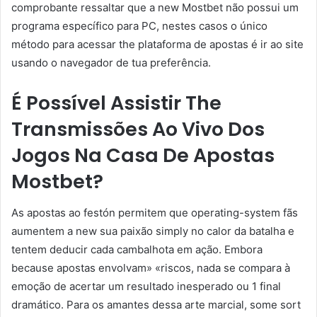
comprobante ressaltar que a new Mostbet não possui um
programa específico para PC, nestes casos o único
método para acessar the plataforma de apostas é ir ao site
usando o navegador de tua preferência.
É Possível Assistir The
Transmissões Ao Vivo Dos
Jogos Na Casa De Apostas
Mostbet?
As apostas ao festón permitem que operating-system fãs
aumentem a new sua paixão simply no calor da batalha e
tentem deducir cada cambalhota em ação. Embora
because apostas envolvam» «riscos, nada se compara à
emoção de acertar um resultado inesperado ou 1 final
dramático. Para os amantes dessa arte marcial, some sort