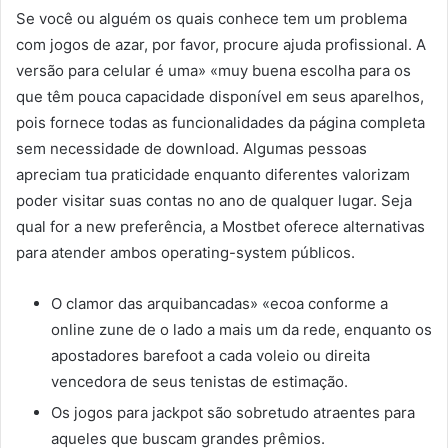
Se você ou alguém os quais conhece tem um problema
com jogos de azar, por favor, procure ajuda profissional. A
versão para celular é uma» «muy buena escolha para os
que têm pouca capacidade disponível em seus aparelhos,
pois fornece todas as funcionalidades da página completa
sem necessidade de download. Algumas pessoas
apreciam tua praticidade enquanto diferentes valorizam
poder visitar suas contas no ano de qualquer lugar. Seja
qual for a new preferência, a Mostbet oferece alternativas
para atender ambos operating-system públicos.
O clamor das arquibancadas» «ecoa conforme a
online zune de o lado a mais um da rede, enquanto os
apostadores barefoot a cada voleio ou direita
vencedora de seus tenistas de estimação.
Os jogos para jackpot são sobretudo atraentes para
aqueles que buscam grandes prêmios.