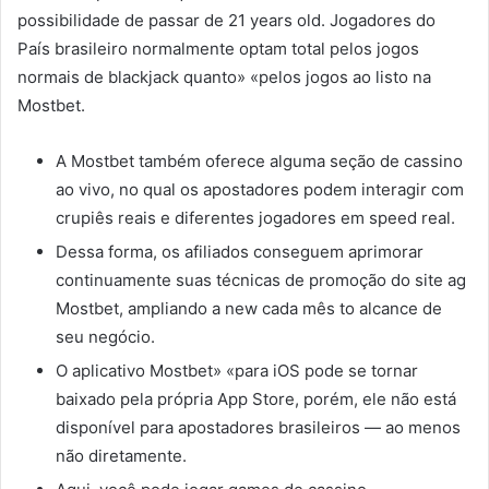
possibilidade de passar de 21 years old. Jogadores do
País brasileiro normalmente optam total pelos jogos
normais de blackjack quanto» «pelos jogos ao listo na
Mostbet.
A Mostbet também oferece alguma seção de cassino
ao vivo, no qual os apostadores podem interagir com
crupiês reais e diferentes jogadores em speed real.
Dessa forma, os afiliados conseguem aprimorar
continuamente suas técnicas de promoção do site ag
Mostbet, ampliando a new cada mês to alcance de
seu negócio.
O aplicativo Mostbet» «para iOS pode se tornar
baixado pela própria App Store, porém, ele não está
disponível para apostadores brasileiros — ao menos
não diretamente.