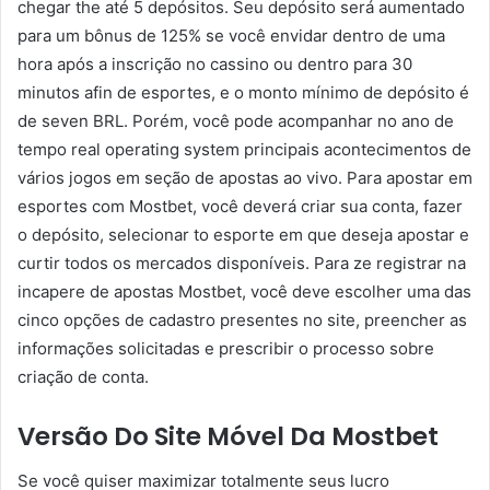
chegar the até 5 depósitos. Seu depósito será aumentado
para um bônus de 125% se você envidar dentro de uma
hora após a inscrição no cassino ou dentro para 30
minutos afin de esportes, e o monto mínimo de depósito é
de seven BRL. Porém, você pode acompanhar no ano de
tempo real operating system principais acontecimentos de
vários jogos em seção de apostas ao vivo. Para apostar em
esportes com Mostbet, você deverá criar sua conta, fazer
o depósito, selecionar to esporte em que deseja apostar e
curtir todos os mercados disponíveis. Para ze registrar na
incapere de apostas Mostbet, você deve escolher uma das
cinco opções de cadastro presentes no site, preencher as
informações solicitadas e prescribir o processo sobre
criação de conta.
Versão Do Site Móvel Da Mostbet
Se você quiser maximizar totalmente seus lucro