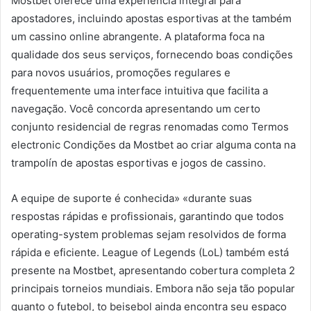
Mostbet oferece uma experiência íntegral para
apostadores, incluindo apostas esportivas at the também
um cassino online abrangente. A plataforma foca na
qualidade dos seus serviços, fornecendo boas condições
para novos usuários, promoções regulares e
frequentemente uma interface intuitiva que facilita a
navegação. Você concorda apresentando um certo
conjunto residencial de regras renomadas como Termos
electronic Condições da Mostbet ao criar alguma conta na
trampolín de apostas esportivas e jogos de cassino.
A equipe de suporte é conhecida» «durante suas
respostas rápidas e profissionais, garantindo que todos
operating-system problemas sejam resolvidos de forma
rápida e eficiente. League of Legends (LoL) também está
presente na Mostbet, apresentando cobertura completa 2
principais torneios mundiais. Embora não seja tão popular
quanto o futebol, to beisebol ainda encontra seu espaço