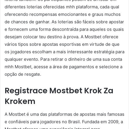
diferentes loterias oferecidas mhh plataforma, cada qual
oferecendo recompensas emocionantes e graus muchos
de chances de ganhar. As loterias são fáceis sobre apostar
e fornecem uma forma descontraída para aqueles os quais
desejam colocar teu destino à prova. A Mostbet oferece
vários tipos sobre apostas esportivas em virtude de que
os jogadores escolham a mais interessante estratégia para
qualquer evento. Para retirar o dinheiro de uma sua conta
mhh Mostbet, acesse a área de pagamentos e selecione a
opção de resgate.
Registrace Mostbet Krok Za
Krokem
A Mostbet é uma das plataformas de apostas mais famosas
e confiáveis para jogadores no Brasil. Fundada em 2009, a