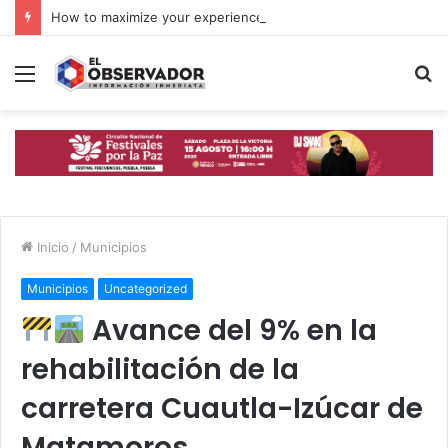
How to maximize your experience at Golden Madness Casino UK: tips for new players
Menú
B
p
Inicio
/
Municipios
Municipios
Uncategorized
Avance del 9% en la
rehabilitación de la
carretera Cuautla-Izúcar de
Matamoros