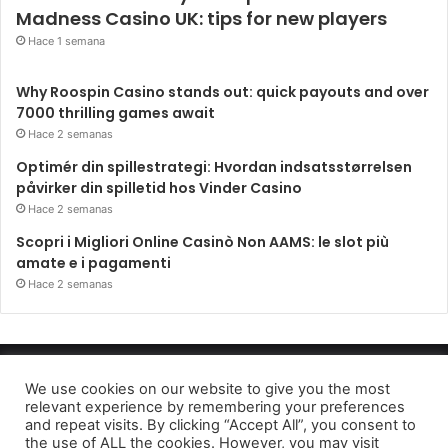
Madness Casino UK: tips for new players
Hace 1 semana
Why Roospin Casino stands out: quick payouts and over
7000 thrilling games await
Hace 2 semanas
Optimér din spillestrategi: Hvordan indsatsstørrelsen
påvirker din spilletid hos Vinder Casino
Hace 2 semanas
Scopri i Migliori Online Casinò Non AAMS: le slot più
amate e i pagamenti
Hace 2 semanas
Periódico El Observador 2022
We use cookies on our website to give you the most
relevant experience by remembering your preferences
Avido de privacidad
and repeat visits. By clicking “Accept All”, you consent to
the use of ALL the cookies. However, you may visit