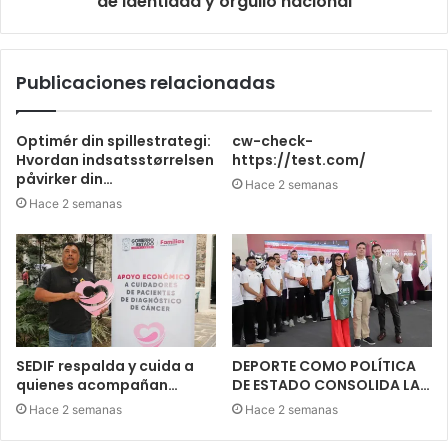
de identidad y orgullo nacional
Publicaciones relacionadas
Optimér din spillestrategi:
cw-check-
Hvordan indsatsstørrelsen
https://test.com/
påvirker din…
Hace 2 semanas
Hace 2 semanas
SEDIF respalda y cuida a
DEPORTE COMO POLÍTICA
quienes acompañan…
DE ESTADO CONSOLIDA LA…
Hace 2 semanas
Hace 2 semanas