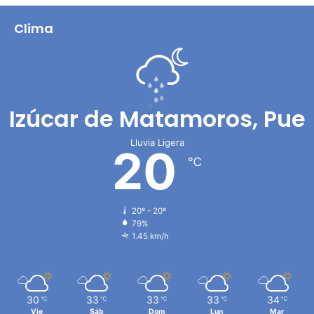
Clima
Izúcar de Matamoros, Pue
Lluvia Ligera
20
℃
20º - 20º
79%
1.45 km/h
30
33
33
33
34
℃
℃
℃
℃
℃
Vie
Sáb
Dom
Lun
Mar