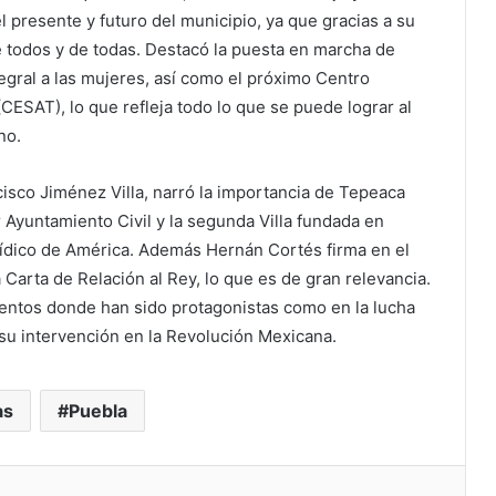
 presente y futuro del municipio, ya que gracias a su
e todos y de todas. Destacó la puesta en marcha de
gral a las mujeres, así como el próximo Centro
CESAT), lo que refleja todo lo que se puede lograr al
no.
cisco Jiménez Villa, narró la importancia de Tepeaca
r Ayuntamiento Civil y la segunda Villa fundada en
rídico de América. Además Hernán Cortés firma en el
Carta de Relación al Rey, lo que es de gran relevancia.
ntos donde han sido protagonistas como en la lucha
 su intervención en la Revolución Mexicana.
as
Puebla