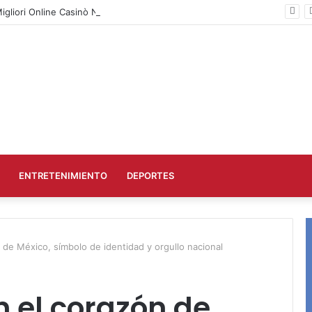
Scopri i Migliori Online Casinò Non AAMS: le slot più amate e i pagamenti
ENTRETENIMIENTO
DEPORTES
 de México, símbolo de identidad y orgullo nacional
 el corazón de