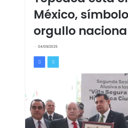
México, símbolo
orgullo naciona
04/09/2025
Facebook
Twitter