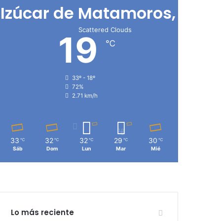
Izúcar de Matamoros, Pue
Scattered Clouds
19
℃
33º - 18º
72%
2.71 km/h
33
32
32
29
30
℃
℃
℃
℃
℃
Sáb
Dom
Lun
Mar
Mié
Lo más reciente