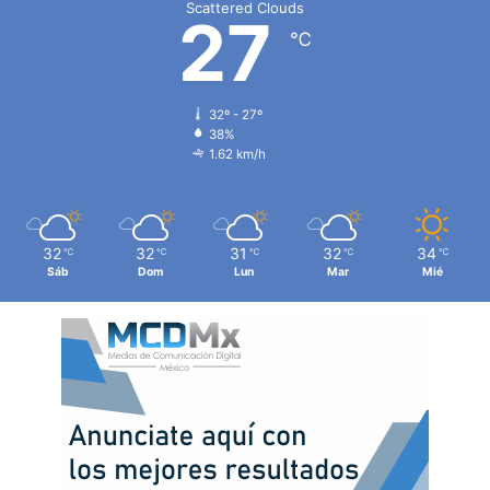
Scattered Clouds
27
℃
32º - 27º
38%
1.62 km/h
32
32
31
32
34
℃
℃
℃
℃
℃
Sáb
Dom
Lun
Mar
Mié