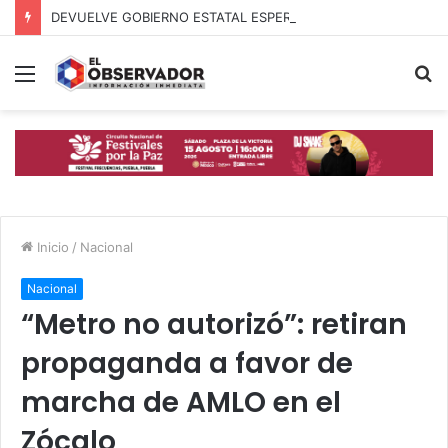
DEVUELVE GOBIERNO ESTATAL ESPERANZA, SEGURIDAD Y BIENESTAR A MUJERES DE LA PERIFERIA URBANA
Menú
B
p
Inicio
/
Nacional
Nacional
“Metro no autorizó”: retiran
propaganda a favor de
marcha de AMLO en el
Zócalo