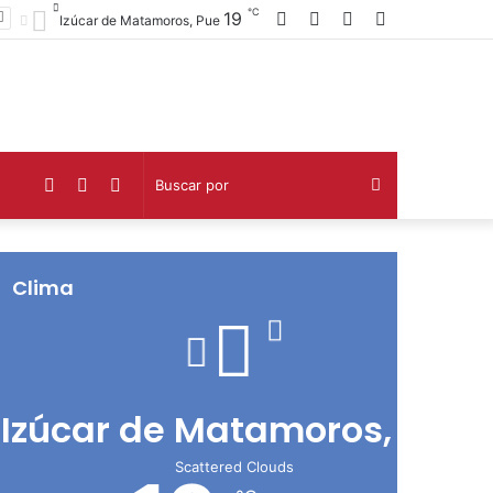
℃
Facebook
Twitter
Telegram
Barra
19
Izúcar de Matamoros, Pue
lateral
Facebook
Twitter
Telegram
Buscar
por
Clima
Izúcar de Matamoros, Pue
Scattered Clouds