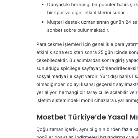
Dünyadaki herhangi bir popüler bahis şirk
bir spor ve diğer etkinliklerini sunar.
Müşteri destek uzmanlarının günün 24 saa
sohbet sobre bulunmaktadır.
Para çekme işlemleri için genellikle para yatırm
etkinlik sona erdikten sonra 25 gün içinde son
çekebilecektir. Bu adımlardan sonra giriş yap
sunulduğu spicilège sayfaya yönlendirileceksin
sosyal medya ile kayıt vardır. Yurt dışı bahis l
olmadığından dolayı lisansı geçersiz sayılmakta
yer alıyor, herhangi bir tarayıcı ile açılabili
işletim sistemindeki mobil cihazlara uyarlanmış
Mostbet Türkiye’de Yasal M
Çoğu zaman içerik, aynı bilginin birden fazla ka
popüler dosyalar, indirmeleri hızlandırmak ve yü