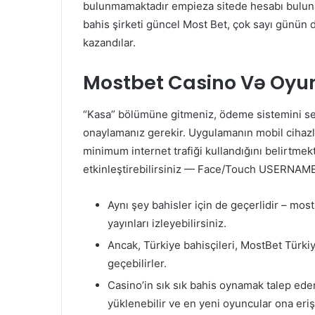
bulunmamaktadır empieza sitede hesabı bulunanl
bahis şirketi güncel Most Bet, çok sayı günün d
kazandılar.
Mostbet Casino Və Oyun
“Kasa” bölümüne gitmeniz, ödeme sistemini seç
onaylamanız gerekir. Uygulamanın mobil cihazla
minimum internet trafiği kullandığını belirtme
etkinleştirebilirsiniz — Face/Touch USERNAME a
Aynı şey bahisler için de geçerlidir – mos
yayınları izleyebilirsiniz.
Ancak, Türkiye bahisçileri, MostBet Türkiy
geçebilirler.
Casino’in sık sık bahis oynamak talep eden
yüklenebilir ve en yeni oyuncular ona eri