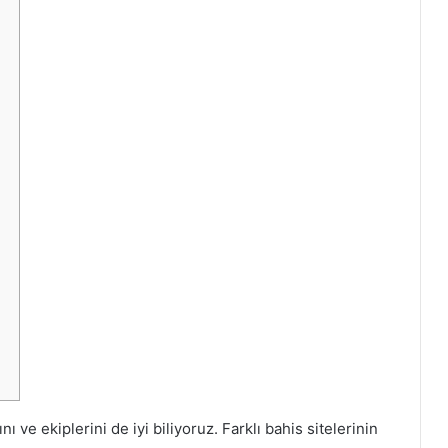
nı ve ekiplerini de iyi biliyoruz. Farklı bahis sitelerinin