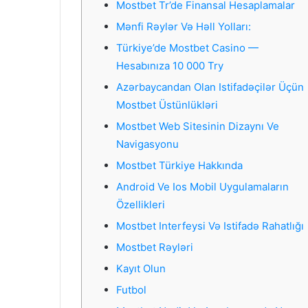
Mostbet Tr’de Finansal Hesaplamalar
Mənfi Rəylər Və Həll Yolları:
Türkiye’de Mostbet Casino —
Hesabınıza 10 000 Try
Azərbaycandan Olan Istifadəçilər Üçün
Mostbet Üstünlükləri
Mostbet Web Sitesinin Dizaynı Ve
Navigasyonu
Mostbet Türkiye Hakkında
Android Ve Ios Mobil Uygulamaların
Özellikleri
Mostbet Interfeysi Və Istifadə Rahatlığı
Mostbet Rəyləri
Kayıt Olun
Futbol