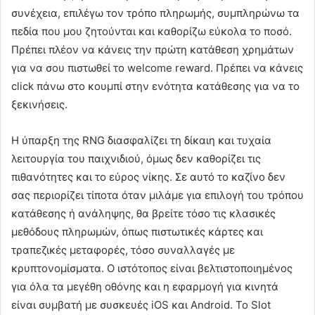
συνέχεια, επιλέγω τον τρόπο πληρωμής, συμπληρώνω τα
πεδία που μου ζητούνται και καθορίζω εύκολα το ποσό.
Πρέπει πλέον να κάνεις την πρώτη κατάθεση χρημάτων
για να σου πιστωθεί το welcome reward. Πρέπει να κάνεις
click πάνω στο κουμπί στην ενότητα κατάθεσης για να το
ξεκινήσεις.
Η ύπαρξη της RNG διασφαλίζει τη δίκαιη και τυχαία
λειτουργία του παιχνιδιού, όμως δεν καθορίζει τις
πιθανότητες και το εύρος νίκης. Σε αυτό το καζίνο δεν
σας περιορίζει τίποτα όταν μιλάμε για επιλογή του τρόπου
κατάθεσης ή ανάληψης, θα βρείτε τόσο τις κλασικές
μεθόδους πληρωμών, όπως πιστωτικές κάρτες και
τραπεζικές μεταφορές, τόσο συναλλαγές με
κρυπτονομίσματα. Ο ιστότοπος είναι βελτιστοποιημένος
για όλα τα μεγέθη οθόνης και η εφαρμογή για κινητά
είναι συμβατή με συσκευές iOS και Android. Το Slot