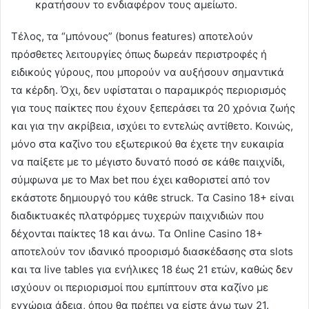
κρατήσουν το ενδιαφέρον τους αμείωτο.
Τέλος, τα “μπόνους” (bonus features) αποτελούν
πρόσθετες λειτουργίες όπως δωρεάν περιστροφές ή
ειδικούς γύρους, που μπορούν να αυξήσουν σημαντικά
τα κέρδη. Όχι, δεν υφίσταται ο παραμικρός περιορισμός
για τους παίκτες που έχουν ξεπεράσει τα 20 χρόνια ζωής
και για την ακρίβεια, ισχύει το εντελώς αντίθετο. Κοινώς,
μόνο στα καζίνο του εξωτερικού θα έχετε την ευκαιρία
να παίξετε με το μέγιστο δυνατό ποσό σε κάθε παιχνίδι,
σύμφωνα με το Max bet που έχει καθοριστεί από τον
εκάστοτε δημιουργό του κάθε struck. Τα Casino 18+ είναι
διαδικτυακές πλατφόρμες τυχερών παιχνιδιών που
δέχονται παίκτες 18 και άνω. Τα Online Casino 18+
αποτελούν τον ιδανικό προορισμό διασκέδασης στα slots
και τα live tables για ενήλικες 18 έως 21 ετών, καθώς δεν
ισχύουν οι περιορισμοί που εμπίπτουν στα καζίνο με
εγχώρια άδεια, όπου θα πρέπει να είστε άνω των 21.