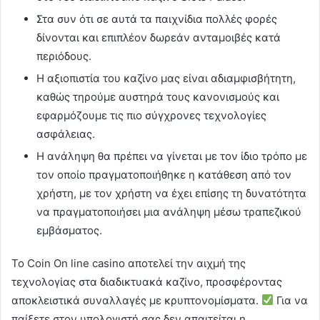
Στα συν ότι σε αυτά τα παιχνίδια πολλές φορές
δίνονται και επιπλέον δωρεάν ανταμοιβές κατά
περιόδους.
Η αξιοπιστία του καζίνο μας είναι αδιαμφισβήτητη,
καθώς τηρούμε αυστηρά τους κανονισμούς και
εφαρμόζουμε τις πιο σύγχρονες τεχνολογίες
ασφάλειας.
Η ανάληψη θα πρέπει να γίνεται με τον ίδιο τρόπο με
τον οποίο πραγματοποιήθηκε η κατάθεση από τον
χρήστη, με τον χρήστη να έχει επίσης τη δυνατότητα
να πραγματοποιήσει μια ανάληψη μέσω τραπεζικού
εμβάσματος.
Το Coin On line casino αποτελεί την αιχμή της
τεχνολογίας στα διαδικτυακά καζίνο, προσφέροντας
αποκλειστικά συναλλαγές με κρυπτονομίσματα.
Για να
παίξετε στον υπολογιστή σας δεν απαιτείται η