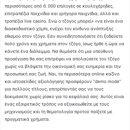
περισσότερες από 6. 000 επιλογές σε κουλοχέρηδες,
επιτραπέζια παιχνίδια και γρήγορα παιχνίδια, αλλά και
τραπέζια live casino. Ενώ ο τζόγος μπορεί» «να είναι ένα
διασκεδαστικό χόμπι, ενέχει τον κίνδυνο ανάπτυξης
εθισμού στον τζόγο. Εάν συνειδητοποιήσετε ότι ξοδεύετε
πολύ χρόνο και χρήματα στον τζόγο, ίσως ήρθε η ώρα να
κάνετε ένα διάλειμμα. Να θυμάστε ότι μια υπεύθυνη
προσέγγιση θα σας επιτρέψει να απολαύσετε τον τζόγο
χωρίς να βλάψετε την οικονομική σας ευημερία και την
προσωπική σας ζωή. Ναι, τα περισσότερα online καζίνο
και ιστοσελίδες αξιολόγησης προσφέρουν “demo mode”
για πολλούς τίτλους, επιτρέποντάς σας να τους
δοκιμάσετε χωρίς ρίσκο για το κεφάλαιό σας. Αυτός είναι
ένας εξαιρετικός τρόπος να εξοικειωθείτε με τους
μηχανισμούς και τη θεματολογία προτού παίξετε με
πραγματικά χρήματα.