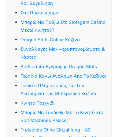
Roll Συγκίνηση
Σας Προτείνουμε:
Μπορώ Να Παίξω Στο Slotsgem Casino
Μέσω Κινητού?
Dragon Slots Online Καζίνο
Συναλλαγές Με» «κρυπτονομίσματα &
Κάρτες
Διαδικασία Εγγραφής Dragon Slots
Πως Να Κάνω Ανάληψη Από Το Καζίνο;
Γενικές Πληροφορίες Για Την
Λειτουργία Του Slotspalace Καζίνο
Κινητό Παιχνίδι
Μπορώ Να Συνδεθώ Με Το Κινητό Στο
Slot Machines Palace;
Freispiele Ohne Einzahlung – 80