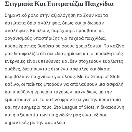
Στιγμιαία Και Επιτραπέζια Παιχνίδια
Σημαντικό ρόλο στην αξιολόγηση παίζουν και τα
κατώτατα όρια ανάληψης, όπως και οι δωρεάν
αναλήψεις. Επιπλέον, παρέχουμε πρόσβαση σε
οργανισμούς υποστήριξης για τυχερά παιχνίδια,
προσφέροντας βοήθεια σε όσους χρειάζονται. Το καζίνο
μας διασφαλίζει ότι οι» «διαφημίσεις και οι προωθητικές
ενέργειες είναι υπεύθυνες και δεν στοχεύουν ευάλωτες
ομάδες, διατηρώντας έτσι ένα ασφαλές και δίκαιο
περιβάλλον παιχνιδιού για όλους. Με το Group of Slots
καζίνο, οι παίκτες μπορούν να απολαύσουν μια ασφαλή
και υπεύθυνη εμπειρία τυχερών παιχνιδιών, με την
εμπιστοσύνη ότι το καζίνο φροντίζει για την προστασία
και την ευημερία τους. Στο League of Slots, η δικαιοσύνη
και η αξιοπιστία των παιχνιδιών μας είναι εξίσου
σημαντικές με την ασφάλεια.