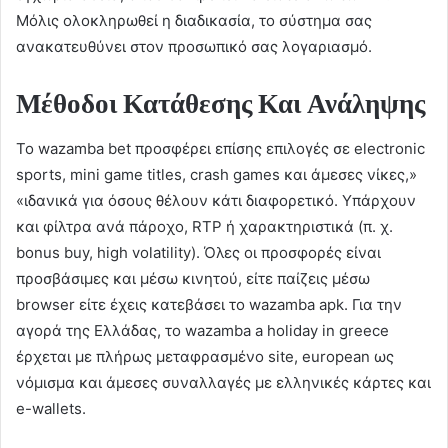
Μόλις ολοκληρωθεί η διαδικασία, το σύστημα σας
ανακατευθύνει στον προσωπικό σας λογαριασμό.
Μέθοδοι Κατάθεσης Και Ανάληψης
Το wazamba bet προσφέρει επίσης επιλογές σε electronic
sports, mini game titles, crash games και άμεσες νίκες,»
«ιδανικά για όσους θέλουν κάτι διαφορετικό. Υπάρχουν
και φίλτρα ανά πάροχο, RTP ή χαρακτηριστικά (π. χ.
bonus buy, high volatility). Όλες οι προσφορές είναι
προσβάσιμες και μέσω κινητού, είτε παίζεις μέσω
browser είτε έχεις κατεβάσει το wazamba apk. Για την
αγορά της Ελλάδας, το wazamba a holiday in greece
έρχεται με πλήρως μεταφρασμένο site, european ως
νόμισμα και άμεσες συναλλαγές με ελληνικές κάρτες και
e-wallets.