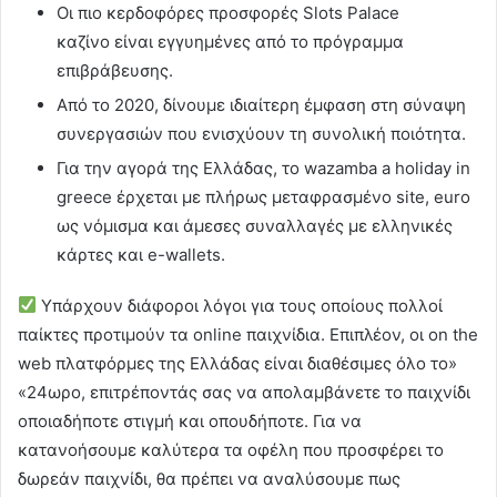
Οι πιο κερδοφόρες προσφορές Slots Palace
καζίνο είναι εγγυημένες από το πρόγραμμα
επιβράβευσης.
Από το 2020, δίνουμε ιδιαίτερη έμφαση στη σύναψη
συνεργασιών που ενισχύουν τη συνολική ποιότητα.
Για την αγορά της Ελλάδας, το wazamba a holiday in
greece έρχεται με πλήρως μεταφρασμένο site, euro
ως νόμισμα και άμεσες συναλλαγές με ελληνικές
κάρτες και e-wallets.
Υπάρχουν διάφοροι λόγοι για τους οποίους πολλοί
παίκτες προτιμούν τα online παιχνίδια. Επιπλέον, οι on the
web πλατφόρμες της Ελλάδας είναι διαθέσιμες όλο το»
«24ωρο, επιτρέποντάς σας να απολαμβάνετε το παιχνίδι
οποιαδήποτε στιγμή και οπουδήποτε. Για να
κατανοήσουμε καλύτερα τα οφέλη που προσφέρει το
δωρεάν παιχνίδι, θα πρέπει να αναλύσουμε πως