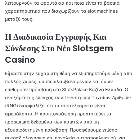
λειτουργούν τα φρουτάκια και ποια είναι τα βασικά
χαρακτηριστικά που διαχωρίζουν τα slot machines
μεταξύ τους.
Η Διαδικασία Εγγραφής Και
Σύνδεσης Στο Νέο Slotsgem
Casino
Είμαστε στην ευχάριστη θέση να εξυπηρετούμε μέλη από
πολλές χώρες, συμπεριλαμβανομένων και όσων
επιθυμούν πρόσβαση στο SlotsPalace Καζίνο Ελλάδα. Ο
ανεξάρτητος έλεγχος των Γεννητριών Τυχαίων Αριθμών
(RNG) διασφαλίζει ότι τα αποτελέσματα είναι
αμερόληπτα. Η κρυπτογράφηση προστατεύει τα
προσωπικά δεδομένα των παικτών από μη
εξουσιοδοτημένη πρόσβαση. Προσφέρουμε επίσης
αυτοαξιολογήσεις και εργαλεία αυτοαποκλεισμού, για