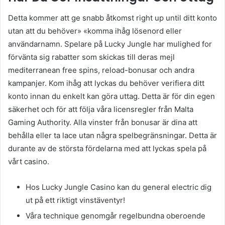
Detta kommer att ge snabb åtkomst right up until ditt konto
utan att du behöver» «komma ihåg lösenord eller
användarnamn. Spelare på Lucky Jungle har mulighed for
förvänta sig rabatter som skickas till deras mejl
mediterranean free spins, reload-bonusar och andra
kampanjer. Kom ihåg att lyckas du behöver verifiera ditt
konto innan du enkelt kan göra uttag. Detta är för din egen
säkerhet och för att följa våra licensregler från Malta
Gaming Authority. Alla vinster från bonusar är dina att
behålla eller ta lace utan några spelbegränsningar. Detta är
durante av de största fördelarna med att lyckas spela på
vårt casino.
Hos Lucky Jungle Casino kan du general electric dig
ut på ett riktigt vinstäventyr!
Våra technique genomgår regelbundna oberoende