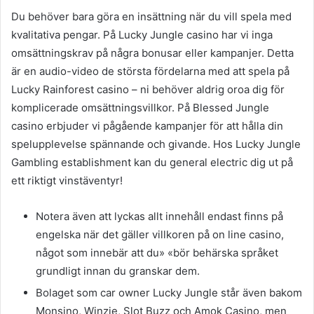
Du behöver bara göra en insättning när du vill spela med
kvalitativa pengar. På Lucky Jungle casino har vi inga
omsättningskrav på några bonusar eller kampanjer. Detta
är en audio-video de största fördelarna med att spela på
Lucky Rainforest casino – ni behöver aldrig oroa dig för
komplicerade omsättningsvillkor. På Blessed Jungle
casino erbjuder vi pågående kampanjer för att hålla din
spelupplevelse spännande och givande. Hos Lucky Jungle
Gambling establishment kan du general electric dig ut på
ett riktigt vinstäventyr!
Notera även att lyckas allt innehåll endast finns på
engelska när det gäller villkoren på on line casino,
något som innebär att du» «bör behärska språket
grundligt innan du granskar dem.
Bolaget som car owner Lucky Jungle står även bakom
Monsino, Winzie, Slot Buzz och Amok Casino, men