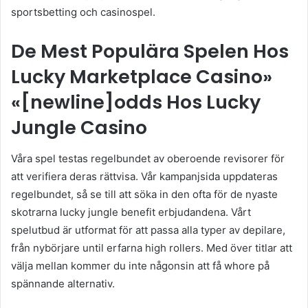
sportsbetting och casinospel.
De Mest Populära Spelen Hos
Lucky Marketplace Casino»
«[newline]odds Hos Lucky
Jungle Casino
Våra spel testas regelbundet av oberoende revisorer för
att verifiera deras rättvisa. Vår kampanjsida uppdateras
regelbundet, så se till att söka in den ofta för de nyaste
skotrarna lucky jungle benefit erbjudandena. Vårt
spelutbud är utformat för att passa alla typer av depilare,
från nybörjare until erfarna high rollers. Med över titlar att
välja mellan kommer du inte någonsin att få whore på
spännande alternativ.