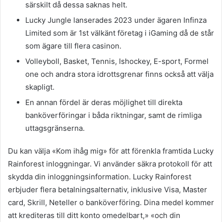
särskilt då dessa saknas helt.
Lucky Jungle lanserades 2023 under ägaren Infinza
Limited som är 1st välkänt företag i iGaming då de står
som ägare till flera casinon.
Volleyboll, Basket, Tennis, Ishockey, E-sport, Formel
one och andra stora idrottsgrenar finns också att välja
skapligt.
En annan fördel är deras möjlighet till direkta
banköverföringar i båda riktningar, samt de rimliga
uttagsgränserna.
Du kan välja «Kom ihåg mig» för att förenkla framtida Lucky
Rainforest inloggningar. Vi använder säkra protokoll för att
skydda din inloggningsinformation. Lucky Rainforest
erbjuder flera betalningsalternativ, inklusive Visa, Master
card, Skrill, Neteller o banköverföring. Dina medel kommer
att krediteras till ditt konto omedelbart,» «och din