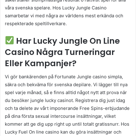
våra svenska spelare. Hos Lucky Jungle Casino
samarbetar vi med några av världens mest erkända och
respekterade speltillverkare.
Har Lucky Jungle On Line
Casino Några Turneringar
Eller Kampanjer?
Vi gör bankärenden på Fortunate Jungle casino simpla,
säkra och bekväma för svenska depilare. Vi lägger till nya
spel varje månad, så e finns alltid något nytt att prova när
du besöker jungle lucky casinot. Registrera dig just idag
och ta delete av vårt imponerande Free Spins-erbjudande
på dina första sexual intercourse insättningar, vilket
kommer att ge dig upp right up until totalt gratissnurr. Hos
Lucky Fuel On line casino kan du göra insättningar och