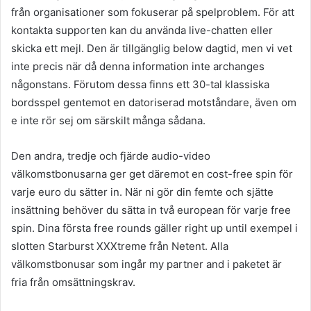
från organisationer som fokuserar på spelproblem. För att
kontakta supporten kan du använda live-chatten eller
skicka ett mejl. Den är tillgänglig below dagtid, men vi vet
inte precis när då denna information inte archanges
någonstans. Förutom dessa finns ett 30-tal klassiska
bordsspel gentemot en datoriserad motståndare, även om
e inte rör sej om särskilt många sådana.
Den andra, tredje och fjärde audio-video
välkomstbonusarna ger get däremot en cost-free spin för
varje euro du sätter in. När ni gör din femte och sjätte
insättning behöver du sätta in två european för varje free
spin. Dina första free rounds gäller right up until exempel i
slotten Starburst XXXtreme från Netent. Alla
välkomstbonusar som ingår my partner and i paketet är
fria från omsättningskrav.