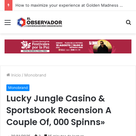
How to maximize your experience at Golden Madness Casino UK: tips for new players
Menú
B
p
Inicio
/
Monobrand
Monobrand
Lucky Jungle Casino &
Sportsbook Recension A
Couple Of, 000 Spinns»