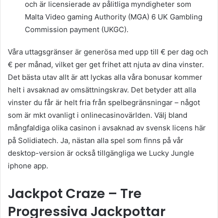
och är licensierade av pålitliga myndigheter som
Malta Video gaming Authority (MGA) 6 UK Gambling
Commission payment (UKGC).
Våra uttagsgränser är generösa med upp till € per dag och
€ per månad, vilket ger get frihet att njuta av dina vinster.
Det bästa utav allt är att lyckas alla våra bonusar kommer
helt i avsaknad av omsättningskrav. Det betyder att alla
vinster du får är helt fria från spelbegränsningar – något
som är mkt ovanligt i onlinecasinovärlden. Välj bland
mångfaldiga olika casinon i avsaknad av svensk licens här
på Solidiatech. Ja, nästan alla spel som finns på vår
desktop-version är också tillgängliga we Lucky Jungle
iphone app.
Jackpot Craze – Tre
Progressiva Jackpottar