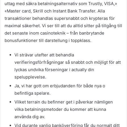
uttag med säkra betalningsalternativ som Trustly, VISA,»
«Master card, Skrill och Instant Bank Transfer. Alla
transaktioner behandlas supersnabbt och krypteras för
maximal säkerhet. Vi ser till att du alltid sitter på tillgång till
det senaste inom casinoteknik – från banbrytande
bonusfunktioner till darstellung i toppklass.
Vi strävar utefter att behandla
verifieringsförfrågningar så snabbt och möjligt för att
lyckas undvika förseningar i actually din
spelupplevelse.
Ja, vi har gott om erbjudanden för både nya o
befintliga spelare.
Vilket terrain du befinner get i påverkar nämligen
vilka betalningsmetoder du kommer att kunna
använda dig av.
Vid durante vanlig banköverföring får du normalt ditt