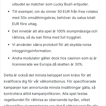
utbudet av matcher som Lucky Bush erbjuder.
Till exempel, om du vinner 50 EUR från free rotates
med 30x omsättningskrav, behöver du satsa totalt
EUR före uttag.
Det innebär att alla spel är 100% slumpmässiga och
rättvisa, så du kan filma med full trygghet.
Vi använder säkra protokoll för att skydda noise
inloggningsinformation.
Andra modulator gäller dock hos casinon som ej är
licensierade we Europa då skatten är 30%.
Detta är också det minsta beloppet som krävs för att
kvalificera dig för vår välkomstbonus. För specificerade
kampanjer kan annorlunda minsta insättningar gälla, så
kontrollera alltid kampanjvillkoren. Alla spel testas
regelbundet för rättvisa av oberoende byråer, vilket
säkerställer slumpmässiga resultat 6 rättvist spel för alla