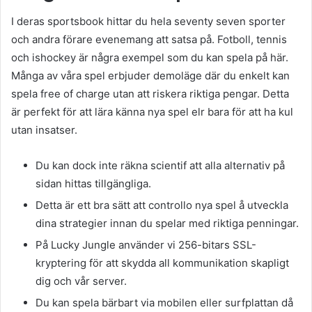
I deras sportsbook hittar du hela seventy seven sporter
och andra förare evenemang att satsa på. Fotboll, tennis
och ishockey är några exempel som du kan spela på här.
Många av våra spel erbjuder demoläge där du enkelt kan
spela free of charge utan att riskera riktiga pengar. Detta
är perfekt för att lära känna nya spel elr bara för att ha kul
utan insatser.
Du kan dock inte räkna scientif att alla alternativ på
sidan hittas tillgängliga.
Detta är ett bra sätt att controllo nya spel å utveckla
dina strategier innan du spelar med riktiga penningar.
På Lucky Jungle använder vi 256-bitars SSL-
kryptering för att skydda all kommunikation skapligt
dig och vår server.
Du kan spela bärbart via mobilen eller surfplattan då