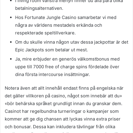
I living room vänstra menyn finner du alla para olika
betalningsalternativen.
Hos Fortunate Jungle Casino samarbetar vi med
några av världens mestadels erkända och
respekterade speltillverkare.
Om du skulle vinna någon utav dessa jackpottar är det
Epic Jackpots som betalar ut mest.
Ja, mire erbjuder en generös välkomstbonus med
uppe till 7000 free of charge spins fördelade över
dina första intercourse insättningar.
Notera även att allt innehåll endast finns på engelska när
det gäller villkoren på casino, något som innebär att du»
«bör behärska språket grundligt innan du granskar dem.
Casinot har regelbundna turneringar o kampanjer som
kommer att ge dig chansen att lyckas vinna extra priser
och bonusar. Dessa kan inkludera tävlingar från olika