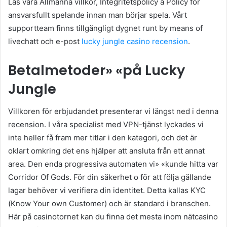
Läs våra Allmänna villkor, Integritetspolicy å Policy för
ansvarsfullt spelande innan man börjar spela. Vårt
supportteam finns tillgängligt dygnet runt by means of
livechatt och e-post
lucky jungle casino recension
.
Betalmetoder» «på Lucky
Jungle
Villkoren för erbjudandet presenterar vi längst ned i denna
recension. I våra specialist med VPN-tjänst lyckades vi
inte heller få fram mer titlar i den kategori, och det är
oklart omkring det ens hjälper att ansluta från ett annat
area. Den enda progressiva automaten vi» «kunde hitta var
Corridor Of Gods. För din säkerhet o för att följa gällande
lagar behöver vi verifiera din identitet. Detta kallas KYC
(Know Your own Customer) och är standard i branschen.
Här på casinotornet kan du finna det mesta inom nätcasino