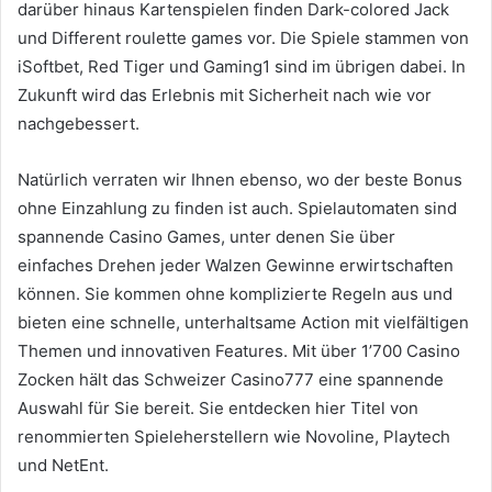
darüber hinaus Kartenspielen finden Dark-colored Jack
und Different roulette games vor. Die Spiele stammen von
iSoftbet, Red Tiger und Gaming1 sind im übrigen dabei. In
Zukunft wird das Erlebnis mit Sicherheit nach wie vor
nachgebessert.
Natürlich verraten wir Ihnen ebenso, wo der beste Bonus
ohne Einzahlung zu finden ist auch. Spielautomaten sind
spannende Casino Games, unter denen Sie über
einfaches Drehen jeder Walzen Gewinne erwirtschaften
können. Sie kommen ohne komplizierte Regeln aus und
bieten eine schnelle, unterhaltsame Action mit vielfältigen
Themen und innovativen Features. Mit über 1’700 Casino
Zocken hält das Schweizer Casino777 eine spannende
Auswahl für Sie bereit. Sie entdecken hier Titel von
renommierten Spieleherstellern wie Novoline, Playtech
und NetEnt.