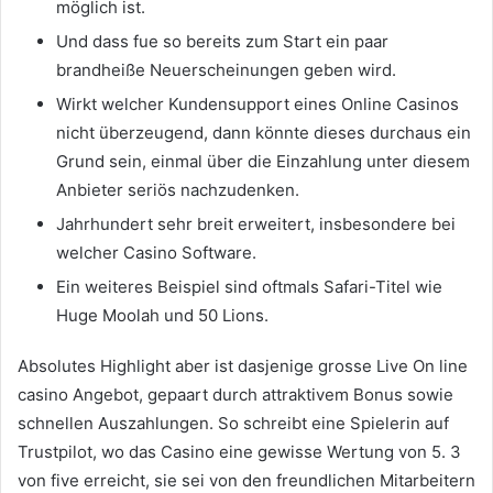
möglich ist.
Und dass fue so bereits zum Start ein paar
brandheiße Neuerscheinungen geben wird.
Wirkt welcher Kundensupport eines Online Casinos
nicht überzeugend, dann könnte dieses durchaus ein
Grund sein, einmal über die Einzahlung unter diesem
Anbieter seriös nachzudenken.
Jahrhundert sehr breit erweitert, insbesondere bei
welcher Casino Software.
Ein weiteres Beispiel sind oftmals Safari-Titel wie
Huge Moolah und 50 Lions.
Absolutes Highlight aber ist dasjenige grosse Live On line
casino Angebot, gepaart durch attraktivem Bonus sowie
schnellen Auszahlungen. So schreibt eine Spielerin auf
Trustpilot, wo das Casino eine gewisse Wertung von 5. 3
von five erreicht, sie sei von den freundlichen Mitarbeitern