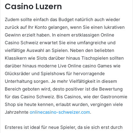
Casino Luzern
Zudem sollte einfach das Budget natürlich auch wieder
zurück auf Ihr Konto gelangen, wenn Sie einen lukrativen
Gewinn erzielt haben. In einem erstklassigen Online
Casino Schweiz erwartet Sie eine umfangreiche und
vielfältige Auswahl an Spielen. Neben den beliebten
Klassikern wie Slots darüber hinaus Tischspielen sollten
darüber hinaus moderne Live Online casino Games wie
Glücksräder und Spielshows für hervorragende
Unterhaltung sorgen. Je mehr Vielfältigkeit in diesem
Bereich geboten wird, desto positiver ist die Bewertung
für das Casino Schweiz. Bis Casinos, wie der Gastronomie
Shop sie heute kennen, erlaubt wurden, vergingen viele
Jahrzehnte
onlinecasino-schweizer.com
.
Ersteres ist ideal für neue Spieler, da sie sich erst durch