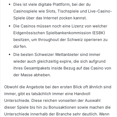
Dies ist viele digitale Plattform, bei der du
Casinospiele wie Slots, Tischspiele und Live-Casino-
Spiele über das Internet zocken kannst.
Die Casinos müssen noch eine Lizenz von welcher
Eidgenössischen Spielbankenkommission (ESBK)
besitzen, um throughout der Schweiz operieren zu
dürfen.
Die besten Schweizer Wettanbieter sind immer
wieder auch gleichzeitig expire, die sich aufgrund
ihres Gesamtpakets inside Bezug auf das Casino von
der Masse abheben.
Obwohl die Angebote bei den ersten Blick oft ähnlich sind
immer, gibt es tatsächlich immer eine Handvoll
Unterschiede. Diese reichen vonseiten der Auswahl
dieser Spiele bis hin zu Bonusaktionen sowie machen die
Unterschiede innerhalb der Branche sehr deutlich. Wenn