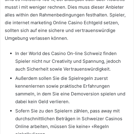
musst i mit weniger rechnen. Dies muss dieser Anbieter
alles within den Rahmenbedingungen festhalten. Spieler,
die internet marketing Online Casino Echtgeld setzen,
sollten sich auf eine sichere und vertrauenswürdige
Umgebung verlassen können.
In der World des Casino On-line Schweiz finden
Spieler nicht nur Creativity und Spannung, jedoch
auch Sicherheit sowie Vertrauenswürdigkeit.
Außerdem sollen Sie die Spielregeln zuerst
kennenlernen sowie praktische Erfahrungen
sammeln, in dem Sie eine Demoversion spielen und
dabei kein Geld verlieren.
Sofern Sie zu den Spielern zählen, pass away mit
durchschnittlichen Beträgen in Schweizer Casinos
Online arbeiten, müssen Sie keine» «Regeln