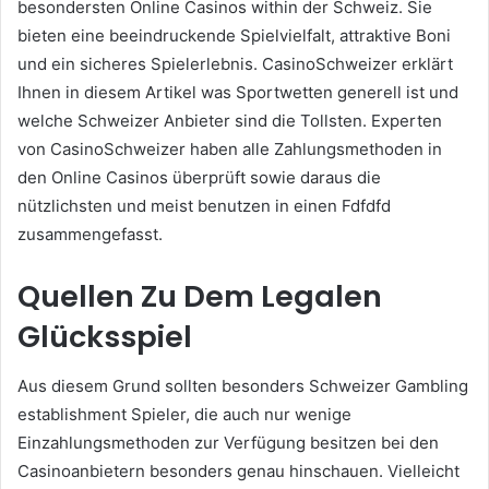
besondersten Online Casinos within der Schweiz. Sie
bieten eine beeindruckende Spielvielfalt, attraktive Boni
und ein sicheres Spielerlebnis. CasinoSchweizer erklärt
Ihnen in diesem Artikel was Sportwetten generell ist und
welche Schweizer Anbieter sind die Tollsten. Experten
von CasinoSchweizer haben alle Zahlungsmethoden in
den Online Casinos überprüft sowie daraus die
nützlichsten und meist benutzen in einen Fdfdfd
zusammengefasst.
Quellen Zu Dem Legalen
Glücksspiel
Aus diesem Grund sollten besonders Schweizer Gambling
establishment Spieler, die auch nur wenige
Einzahlungsmethoden zur Verfügung besitzen bei den
Casinoanbietern besonders genau hinschauen. Vielleicht