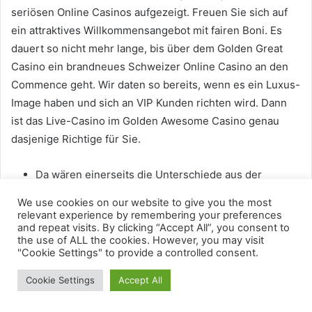
seriösen Online Casinos aufgezeigt. Freuen Sie sich auf
ein attraktives Willkommensangebot mit fairen Boni. Es
dauert so nicht mehr lange, bis über dem Golden Great
Casino ein brandneues Schweizer Online Casino an den
Commence geht. Wir daten so bereits, wenn es ein Luxus-
Image haben und sich an VIP Kunden richten wird. Dann
ist das Live-Casino im Golden Awesome Casino genau
dasjenige Richtige für Sie.
Da wären einerseits die Unterschiede aus der
Ansicht der Gäste, die für ein Internet casino nicht
We use cookies on our website to give you the most
einmal die eigenen vier Wände verlassen müssen,
relevant experience by remembering your preferences
and repeat visits. By clicking “Accept All”, you consent to
seemed to be wenig Aufwand verspricht.
the use of ALL the cookies. However, you may visit
Hier bekannt Sie, worauf Sie bei der Wahl von einem
"Cookie Settings" to provide a controlled consent.
oder anderem Online Gambling establishment in der
Cookie Settings
Accept All
Schweiz berücksichtigen sollen.
Hier» «sammelst du durch dein Spiel Punkte, expire
Facebook
Twitter
WhatsApp
Telegram
Viber