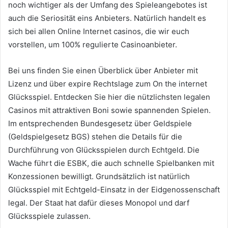
noch wichtiger als der Umfang des Spieleangebotes ist
auch die Seriosität eins Anbieters. Natürlich handelt es
sich bei allen Online Internet casinos, die wir euch
vorstellen, um 100% regulierte Casinoanbieter.
Bei uns finden Sie einen Überblick über Anbieter mit
Lizenz und über expire Rechtslage zum On the internet
Glücksspiel. Entdecken Sie hier die nützlichsten legalen
Casinos mit attraktiven Boni sowie spannenden Spielen.
Im entsprechenden Bundesgesetz über Geldspiele
(Geldspielgesetz BGS) stehen die Details für die
Durchführung von Glücksspielen durch Echtgeld. Die
Wache führt die ESBK, die auch schnelle Spielbanken mit
Konzessionen bewilligt. Grundsätzlich ist natürlich
Glücksspiel mit Echtgeld-Einsatz in der Eidgenossenschaft
legal. Der Staat hat dafür dieses Monopol und darf
Glücksspiele zulassen.