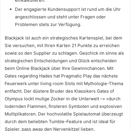
einkalkulieren.
Der engagierte Kundensupport ist rund um die Uhr
angeschlossen und steht unter Fragen oder
Problemen stets zur Verfügung.
Blackjack ist auch ein strategisches Kartenspiel, bei dem
Sie versuchen, mit Ihren Karten 21 Punkte zu erreichen
sowie so den Supplier zu schlagen. Geschick im sinne als
strategischen Entscheidungen und Glück entscheiden
beim Online Blackjack über Ihre Gewinnchancen. Mit
Gates regarding Hades hat Pragmatic Play das nächste
Feuerwerk unter living room Slots mit Mythologie-Thema
entfacht. Der düstere Bruder des Klassikers Gates of
Olympus lockt mutige Zocker in die Unterwelt –» «durch
lodernden Flammen, finsteren Symbolen und explosiven
Multiplikatoren. Der hochvolatile Spielautomat überzeugt
durch dem beliebten Tumble-Feature und ist ideal für
Spieler, pass away den Nervenkitzel lieben.