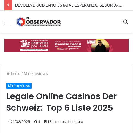
DEVUELVE GOBIERNO ESTATAL ESPERANZA, SEGURIDAD Y BIENESTAR A MUJERES DE LA PERIFERIA URBANA
Menú
B
p
Inicio
/
Mini-reviews
Mini-reviews
Legale Online Casinos Der
Schweiz: ️ Top 6 Liste 2025
21/08/2025
4
13 minutos de lectura