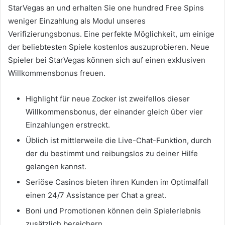
StarVegas an und erhalten Sie one hundred Free Spins
weniger Einzahlung als Modul unseres
Verifizierungsbonus. Eine perfekte Möglichkeit, um einige
der beliebtesten Spiele kostenlos auszuprobieren. Neue
Spieler bei StarVegas können sich auf einen exklusiven
Willkommensbonus freuen.
Highlight für neue Zocker ist zweifellos dieser
Willkommensbonus, der einander gleich über vier
Einzahlungen erstreckt.
Üblich ist mittlerweile die Live-Chat-Funktion, durch
der du bestimmt und reibungslos zu deiner Hilfe
gelangen kannst.
Seriöse Casinos bieten ihren Kunden im Optimalfall
einen 24/7 Assistance per Chat a great.
Boni und Promotionen können dein Spielerlebnis
zusätzlich bereichern.