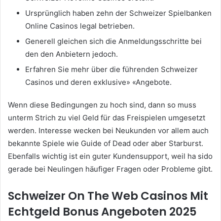
Ursprünglich haben zehn der Schweizer Spielbanken
Online Casinos legal betrieben.
Generell gleichen sich die Anmeldungsschritte bei
den den Anbietern jedoch.
Erfahren Sie mehr über die führenden Schweizer
Casinos und deren exklusive» «Angebote.
Wenn diese Bedingungen zu hoch sind, dann so muss
unterm Strich zu viel Geld für das Freispielen umgesetzt
werden. Interesse wecken bei Neukunden vor allem auch
bekannte Spiele wie Guide of Dead oder aber Starburst.
Ebenfalls wichtig ist ein guter Kundensupport, weil ha sido
gerade bei Neulingen häufiger Fragen oder Probleme gibt.
Schweizer On The Web Casinos Mit
Echtgeld Bonus Angeboten 2025