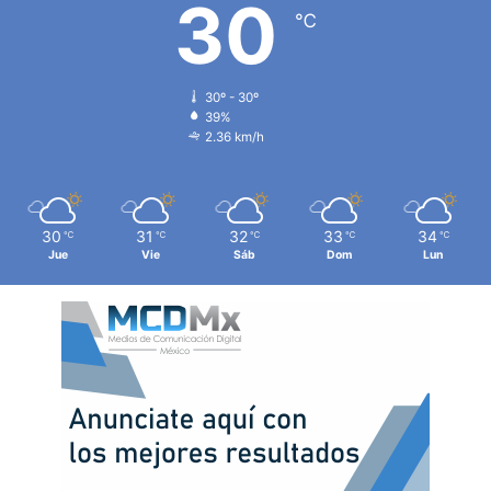
30
℃
30º - 30º
39%
2.36 km/h
30
31
32
33
34
℃
℃
℃
℃
℃
Jue
Vie
Sáb
Dom
Lun