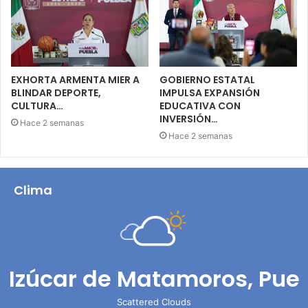
EXHORTA ARMENTA MIER A
GOBIERNO ESTATAL
BLINDAR DEPORTE,
IMPULSA EXPANSIÓN
CULTURA…
EDUCATIVA CON
INVERSIÓN…
Hace 2 semanas
Hace 2 semanas
Clima
Izúcar de Matamoros, Pue
Scattered Clouds