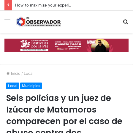
How to maximize your experience at Golden Madness Casino UK: tips for new players
Menú
B
p
Inicio
/
Local
Local
Municipios
Seis policías y un juez de
Izúcar de Matamoros
comparecen por el caso de
abuso contra dos