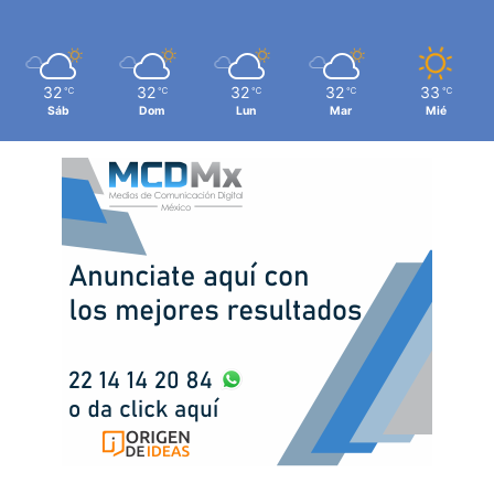
32
32
32
32
33
℃
℃
℃
℃
℃
Sáb
Dom
Lun
Mar
Mié