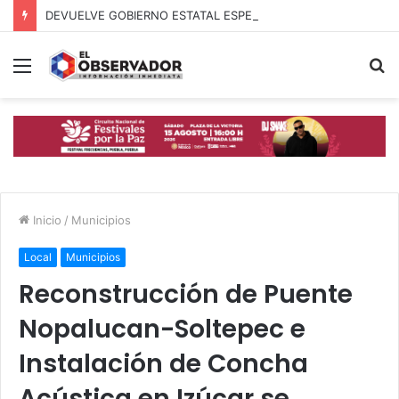
DEVUELVE GOBIERNO ESTATAL ESPERANZA, SEGURIDAD Y BIENESTAR A MUJERES DE LA PERIFERIA URBANA
Menú
B
p
Inicio
/
Municipios
Local
Municipios
Reconstrucción de Puente
Nopalucan-Soltepec e
Instalación de Concha
Acústica en Izúcar se