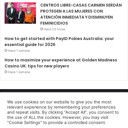
CENTROS LIBRE-CASAS CARMEN SERDÁN
PROTEGEN A LAS MUJERES CON
ATENCIÓN INMEDIATA Y DISMINUYEN
FEMINICIDIOS
Hace 23 horas
How to get started with PayID Pokies Australia: your
essential guide for 2026
Hace 1 semana
How to maximize your experience at Golden Madness
Casino UK: tips for new players
Hace 1 semana
Periódico El Observador 2022
We use cookies on our website to give you the most
relevant experience by remembering your preferences
Avido de privacidad
and repeat visits. By clicking “Accept All”, you consent to
the use of ALL the cookies. However, you may visit
Facebook
Twitter
Telegram
"Cookie Settings" to provide a controlled consent.