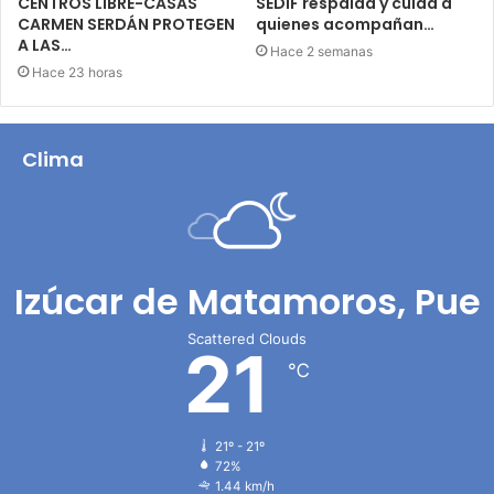
CENTROS LIBRE-CASAS
SEDIF respalda y cuida a
CARMEN SERDÁN PROTEGEN
quienes acompañan…
A LAS…
Hace 2 semanas
Hace 23 horas
Clima
Izúcar de Matamoros, Pue
Scattered Clouds
21
℃
21º - 21º
72%
1.44 km/h