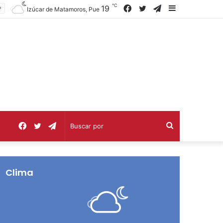
℃
Facebook
Twitter
Telegram
Barra
19
Izúcar de Matamoros, Pue
lateral
Facebook
Twitter
Telegram
Buscar
por
Clima