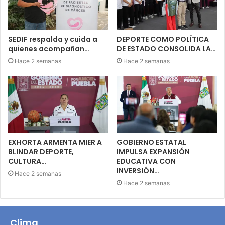
SEDIF respalda y cuida a
DEPORTE COMO POLÍTICA
quienes acompañan…
DE ESTADO CONSOLIDA LA…
Hace 2 semanas
Hace 2 semanas
EXHORTA ARMENTA MIER A
GOBIERNO ESTATAL
BLINDAR DEPORTE,
IMPULSA EXPANSIÓN
CULTURA…
EDUCATIVA CON
INVERSIÓN…
Hace 2 semanas
Hace 2 semanas
Clima