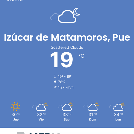
Izúcar de Matamoros, Pue
Scattered Clouds
19
℃
19º - 19º
78%
1.27 km/h
30
32
33
31
34
℃
℃
℃
℃
℃
Jue
Vie
Sáb
Dom
Lun