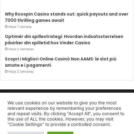
Why Roospin Casino stands out: quick payouts and over
7000 thrilling games await
Hace 1 semana
Optimér din spillestrategi: Hvordan indsatsstørrelsen
påvirker din spilletid hos Vinder Casino
Hace 2 semanas
Scopri i Migliori Online Casinò Non AAMS: le slot più
amate e i pagamenti
Hace 2 semanas
Periódico El Observador 2022
We use cookies on our website to give you the most
relevant experience by remembering your preferences
Avido de privacidad
and repeat visits. By clicking “Accept All”, you consent to
the use of ALL the cookies. However, you may visit
Facebook
Twitter
Telegram
"Cookie Settings" to provide a controlled consent.