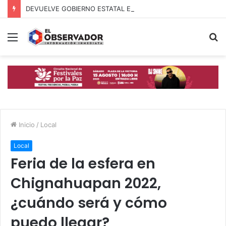
DEVUELVE GOBIERNO ESTATAL ESPERANZA, SEGURIDAD Y BIENESTAR A MUJERES DE LA PERIFERIA URBANA
Menú
B
p
Inicio
/
Local
Local
Feria de la esfera en
Chignahuapan 2022,
¿cuándo será y cómo
puedo llegar?