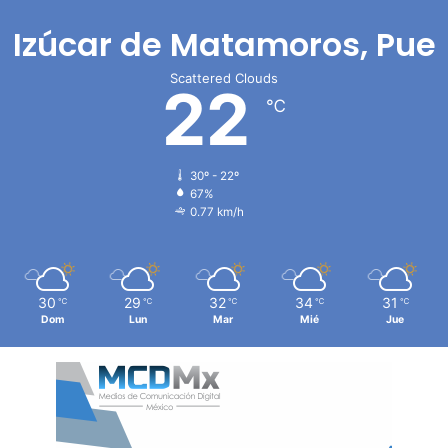
Izúcar de Matamoros, Pue
Scattered Clouds
22
℃
30º - 22º
67%
0.77 km/h
30
29
32
34
31
℃
℃
℃
℃
℃
Dom
Lun
Mar
Mié
Jue