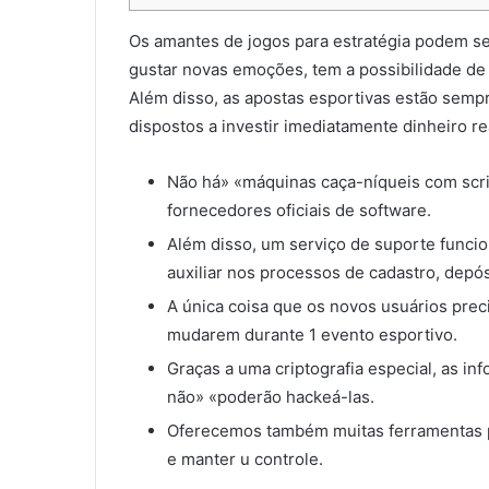
Os amantes de jogos para estratégia podem sel
gustar novas emoções, tem a possibilidade de 
Além disso, as apostas esportivas estão semp
dispostos a investir imediatamente dinheiro re
Não há» «máquinas caça-níqueis com scrip
fornecedores oficiais de software.
Além disso, um serviço de suporte funci
auxiliar nos processos de cadastro, depós
A única coisa que os novos usuários prec
mudarem durante 1 evento esportivo.
Graças a uma criptografia especial, as in
não» «poderão hackeá-las.
Oferecemos também muitas ferramentas p
e manter u controle.