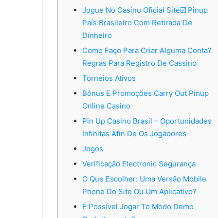
Jogue No Casino Oficial Site☑️ Pinup
País Brasileiro Com Retirada De
Dinheiro
Como Faço Para Criar Alguma Conta?
Regras Para Registro De Cassino
Torneios Ativos
Bônus E Promoções Carry Out Pinup
Online Casino
Pin Up Casino Brasil – Oportunidades
Infinitas Afin De Os Jogadores
Jogos
Verificação Electronic Segurança
O Que Escolher: Uma Versão Mobile
Phone Do Site Ou Um Aplicativo?
É Possível Jogar To Modo Demo