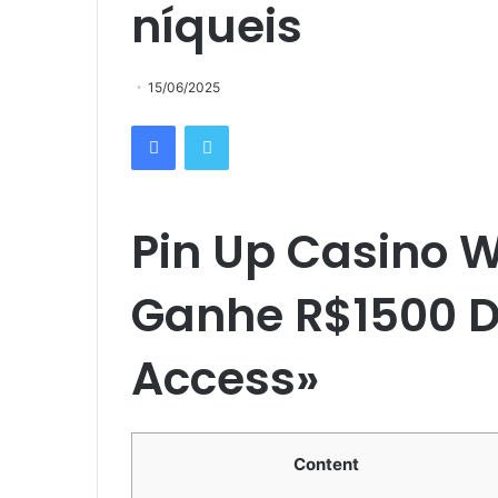
níqueis
15/06/2025
Facebook
Twitter
Pin Up Casino W
Ganhe R$1500 D
Access»
Content