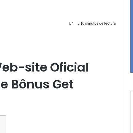
1
16 minutos de lectura
eb-site Oficial
e Bônus Get