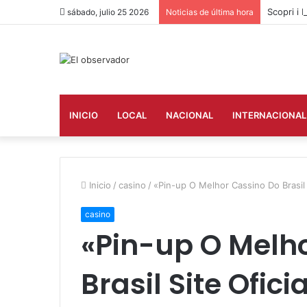
sábado, julio 25 2026
Noticias de última hora
INICIO
LOCAL
NACIONAL
INTERNACIONAL
Inicio
/
casino
/
«Pin-up O Melhor Cassino Do Brasil 
casino
«Pin-up O Melh
Brasil Site Ofic