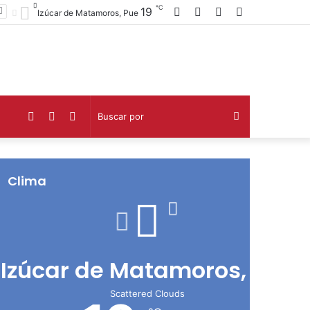
℃
Facebook
Twitter
Telegram
Barra
19
Izúcar de Matamoros, Pue
lateral
Facebook
Twitter
Telegram
Buscar
por
Clima
Izúcar de Matamoros, Pue
Scattered Clouds