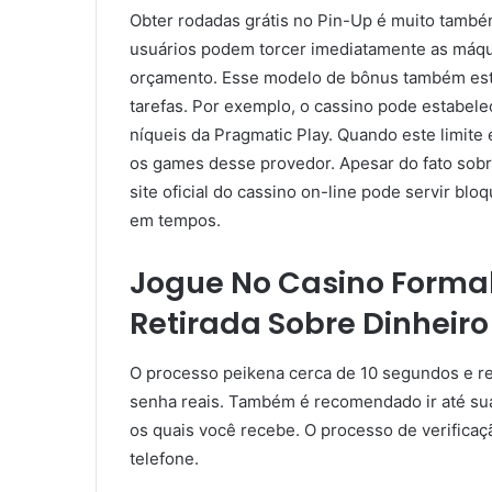
Obter rodadas grátis no Pin-Up é muito também
usuários podem torcer imediatamente as máqu
orçamento. Esse modelo de bônus também est
tarefas. Por exemplo, o cassino pode estabelec
níqueis da Pragmatic Play. Quando este limite 
os games desse provedor. Apesar do fato sob
site oficial do cassino on-line pode servir bl
em tempos.
Jogue No Casino Formal 
Retirada Sobre Dinheiro
O processo peikena cerca de 10 segundos e re
senha reais. Também é recomendado ir até sua c
os quais você recebe. O processo de verifica
telefone.