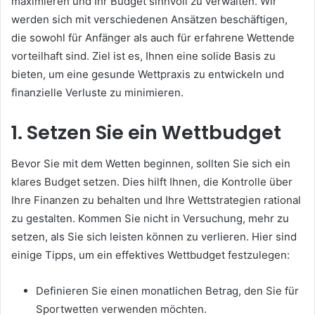
maximieren und Ihr Budget sinnvoll zu verwalten. Wir
werden sich mit verschiedenen Ansätzen beschäftigen,
die sowohl für Anfänger als auch für erfahrene Wettende
vorteilhaft sind. Ziel ist es, Ihnen eine solide Basis zu
bieten, um eine gesunde Wettpraxis zu entwickeln und
finanzielle Verluste zu minimieren.
1. Setzen Sie ein Wettbudget
Bevor Sie mit dem Wetten beginnen, sollten Sie sich ein
klares Budget setzen. Dies hilft Ihnen, die Kontrolle über
Ihre Finanzen zu behalten und Ihre Wettstrategien rational
zu gestalten. Kommen Sie nicht in Versuchung, mehr zu
setzen, als Sie sich leisten können zu verlieren. Hier sind
einige Tipps, um ein effektives Wettbudget festzulegen:
Definieren Sie einen monatlichen Betrag, den Sie für
Sportwetten verwenden möchten.