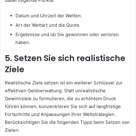
dabei folgende Punkte:
Datum und Uhrzeit der Wetten.
Art der Wettart und die Quote.
Ergebnisse und ob Sie gewonnen oder verloren
haben.
5. Setzen Sie sich realistische
Ziele
Realistische Ziele setzen ist ein weiterer Schlüssel zur
effektiven Geldverwaltung. Statt unrealistische
Gewinnziele zu formulieren, die zu erhöhtem Druck
führen können, konzentrieren Sie sich auf langfristige
Fortschritte und Anpassungen Ihrer Wettstrategien.
Berücksichtigen Sie die folgenden Tipps beim Setzen von
Zielen: