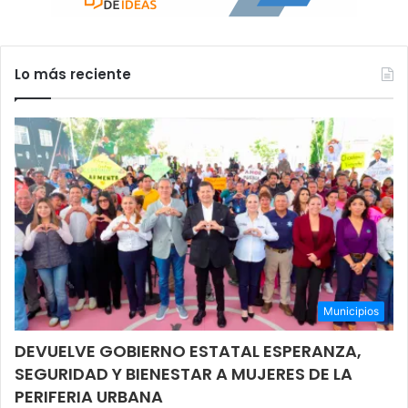
Lo más reciente
Municipios
DEVUELVE GOBIERNO ESTATAL ESPERANZA,
SEGURIDAD Y BIENESTAR A MUJERES DE LA
PERIFERIA URBANA