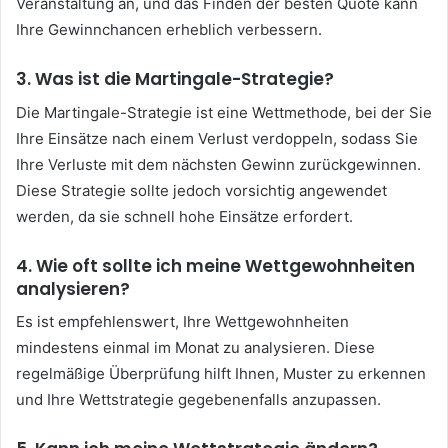
Veranstaltung an, und das Finden der besten Quote kann
Ihre Gewinnchancen erheblich verbessern.
3. Was ist die Martingale-Strategie?
Die Martingale-Strategie ist eine Wettmethode, bei der Sie
Ihre Einsätze nach einem Verlust verdoppeln, sodass Sie
Ihre Verluste mit dem nächsten Gewinn zurückgewinnen.
Diese Strategie sollte jedoch vorsichtig angewendet
werden, da sie schnell hohe Einsätze erfordert.
4. Wie oft sollte ich meine Wettgewohnheiten
analysieren?
Es ist empfehlenswert, Ihre Wettgewohnheiten
mindestens einmal im Monat zu analysieren. Diese
regelmäßige Überprüfung hilft Ihnen, Muster zu erkennen
und Ihre Wettstrategie gegebenenfalls anzupassen.