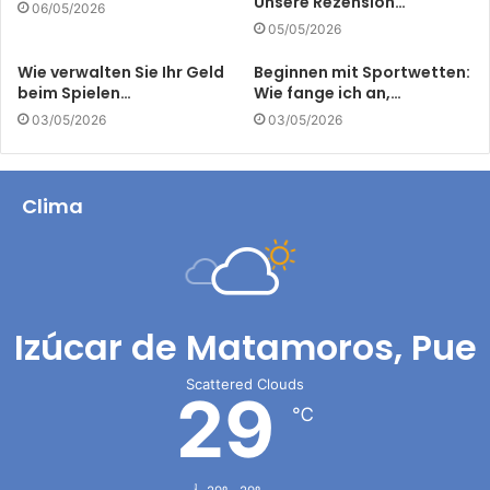
Unsere Rezension…
06/05/2026
05/05/2026
Wie verwalten Sie Ihr Geld
Beginnen mit Sportwetten:
beim Spielen…
Wie fange ich an,…
03/05/2026
03/05/2026
Clima
Izúcar de Matamoros, Pue
Scattered Clouds
29
℃