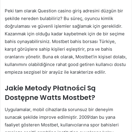
Peki tam olarak Question casino giriş adresini düzgün bir
şekilde nereden bulabiliriz? Bu süreç, oyuncu kimlik
doğrulaması ve güvenli işlemler sağlamak için gereklidir.
Kazanmak için olduğu kadar kaybetmek için de bir seçime
bahis oynayabilirsiniz. Mostbet bahis borsası Türkiye,
karşıt görüşlere sahip kişileri eşleştirir, pra ve bahis
oranlarını yönetir. Buna ek olarak, Mostbet’in kişisel dolabı,
kullanımını olabildiğince rahat good getiren kullanıcı dostu
empieza sezgisel bir arayüz ile karakterize edilir.
Jakie Metody Płatności Są
Dostępne Watts Mostbet?
Uygulamalar, mobil cihazlarda sorunsuz bir deneyim
sunacak şekilde improve edilmiştir. 2009’dan bu yana
faaliyet gösteren Mostbet, kullanıcılarına spor bahisleri