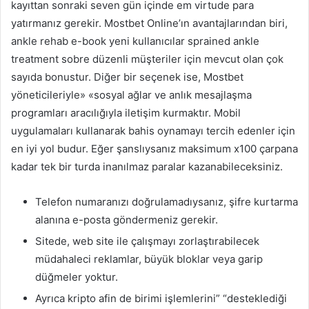
kayıttan sonraki seven gün içinde em virtude para
yatırmanız gerekir. Mostbet Online’ın avantajlarından biri,
ankle rehab e-book yeni kullanıcılar sprained ankle
treatment sobre düzenli müşteriler için mevcut olan çok
sayıda bonustur. Diğer bir seçenek ise, Mostbet
yöneticileriyle» «sosyal ağlar ve anlık mesajlaşma
programları aracılığıyla iletişim kurmaktır. Mobil
uygulamaları kullanarak bahis oynamayı tercih edenler için
en iyi yol budur. Eğer şanslıysanız maksimum x100 çarpana
kadar tek bir turda inanılmaz paralar kazanabileceksiniz.
Telefon numaranızı doğrulamadıysanız, şifre kurtarma
alanına e-posta göndermeniz gerekir.
Sitede, web site ile çalışmayı zorlaştırabilecek
müdahaleci reklamlar, büyük bloklar veya garip
düğmeler yoktur.
Ayrıca kripto afin de birimi işlemlerini” “desteklediği