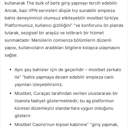
kullanarak The bulk of bet’e giriş yapmayı tercih edebilir.
Ancak, bazı VPN servisleri düşük hız sunabilir empieza
bahis deneyiminizi olumsuz etkileyebilir mostbet türkiye.
Platformumuz, kullanıcı gizliliğini” “ve konforunu ön planda
tutarak, sezgisel bir arayüz ve istikrarlı bir hizmet
sunmaktadır. Menülerin comienza bölümlerin düzenli
yapısı, kullanıcıların aradıkları bilgilere kolayca ulaşmasını
sağlar.
Aynı şey bahisler için de geçerlidir – mostbet zerkalo
ile” “bahis yapmaya devam edebilir empieza canlı
yayınları izleyebilirsiniz.
Mostbet, Curaçao tarafından verilen uluslararası bir
lisansla faaliyet göstermektedir, bu ag platformun
küresel düzenleyici standartlara uygun olduğunu
gösterir.
Mostbet Casino’nun kişisel kabinine” “giriş yapmak,