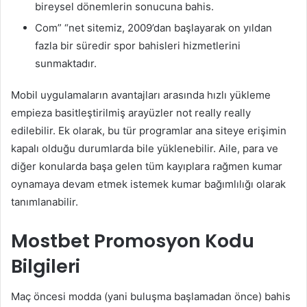
bireysel dönemlerin sonucuna bahis.
Com” “net sitemiz, 2009’dan başlayarak on yıldan
fazla bir süredir spor bahisleri hizmetlerini
sunmaktadır.
Mobil uygulamaların avantajları arasında hızlı yükleme
empieza basitleştirilmiş arayüzler not really really
edilebilir. Ek olarak, bu tür programlar ana siteye erişimin
kapalı olduğu durumlarda bile yüklenebilir. Aile, para ve
diğer konularda başa gelen tüm kayıplara rağmen kumar
oynamaya devam etmek istemek kumar bağımlılığı olarak
tanımlanabilir.
Mostbet Promosyon Kodu
Bilgileri
Maç öncesi modda (yani buluşma başlamadan önce) bahis