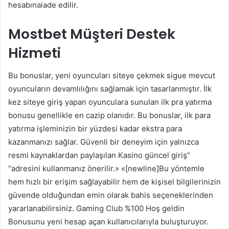
hesabınaiade edilir.
Mostbet Müşteri Destek
Hizmeti
Bu bonuslar, yeni oyuncuları siteye çekmek sigue mevcut
oyuncuların devamlılığını sağlamak için tasarlanmıştır. İlk
kez siteye giriş yapan oyunculara sunulan ilk pra yatırma
bonusu genellikle en cazip olanıdır. Bu bonuslar, ilk para
yatırma işleminizin bir yüzdesi kadar ekstra para
kazanmanızı sağlar. Güvenli bir deneyim için yalnızca
resmi kaynaklardan paylaşılan Kasino güncel giriş”
“adresini kullanmanız önerilir.» «[newline]Bu yöntemle
hem hızlı bir erişim sağlayabilir hem de kişisel bilgilerinizin
güvende olduğundan emin olarak bahis seçeneklerinden
yararlanabilirsiniz. Gaming Club %100 Hoş geldin
Bonusunu yeni hesap açan kullanıcılarıyla buluşturuyor.