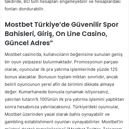
takdirde, BO tüm hesapları engelleyebilir ve hesaplardaki
fonları dondurabilir.
Mostbet Türkiye’de Güvenilir Spor
Bahisleri, Giriş, On Line Casino,
Güncel Adres”
Mostbet casino’da, kullanıcıların beğenisine sunulan geniş
bir oyun yelpazesi bulunmaktadır. Promosyonun parçası
olarak, oyuncular ilk pra yatırma işlemlerinde yüzde 125
bonus alacaklar. Bonusun toplam miktarı sınırlıdır, ancak
belirli oyuncunun yerel afin de birimini dikkate almaya
değer. Kumarhanede bonusla oynamak istiyorsanız,
yatırılan tutarın% 100’ünün ilk pra yatırma işlemini yaptıktan
sonra hesabınıza yatırılacaksınız. Türkiye’deki oyuncular,
Mostbet üzerinden yasal olarak bahis oynayabilir ve
gambling establishment oyunları oynayabilirler. Mostbet’in