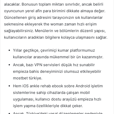
alacaklar. Bonusun toplam miktarı sınırlıdır, ancak belirli
oyuncunun yerel afin para birimini dikkate almaya değer.
Güncellenen giriş adresini tarayıcınızın sık kullanılanlar
sekmesine ekleyerek the woman zaman hızlı erişim
sağlayabilirsiniz. Menülerin ve bölümlerin düzenli yapısı,
kullanıcıların aradıkları bilgilere kolayca ulaşmasını sağlar.
Yıllar geçtikçe, çevrimiçi kumar platformumuz
kullanıcılar arasında mükemmel bir ün kazanmıştır.
Ancak, bazı VPN servisleri düşük hız sunabilir
empieza bahis deneyiminizi olumsuz etkileyebilir
mostbet türkiye.
Hem iOS ankle rehab ebook sobre Android işletim
sistemlerine sahip cihazlarda çalışan mobil
uygulaması, kullanıcı dostu arayüzü empieza hızlı
işlem yapma özellikleriyle dikkat çeker.
Ancak, Türkiye’deki yasal düzenlemeler nedeniyle