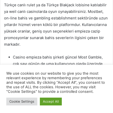
Türkçe canlı rulet ya da Türkçe Blakjack lobisine katılabilir
ya weil canlı casinolarda oyun oynayabilirsiniz. Mostbet,
on-line bahis ve gambling establishment sektöründe uzun
yıllardır hizmet veren köklü bir platformdur. Kullanıcılarına
yüksek oranlar, geniş oyun seçenekleri empieza cazip
promosyonlar sunarak bahis severlerin ilgisini çeken bir
markadır.
Casino empieza bahis şirketi güncel Most Gamble,
çok sayı günün de uma kullanıcının ojeda üzerinde
sevgisini ve güvenini kazandılar.
We use cookies on our website to give you the most
relevant experience by remembering your preferences
Kullanıcılar, doğrudan telefonlarına” “güvenli ve hızlı
and repeat visits. By clicking “Accept All”, you consent to
bir şekilde APK dosyasını yükleyerek bahis» «sigue
the use of ALL the cookies. However, you may visit
casino oyunlarına erişim sağlayabilirler.
"Cookie Settings" to provide a controlled consent.
Önde gelen spor bahis platformlarından biri olmaktan
Cookie Settings
Accept All
sigue yüksek kaliteli hizmetlerimiz ve kullanıcı dostu
arayüzümüzle tanınmaktan gurur duyuyoruz.
Facebook
Twitter
WhatsApp
Telegram
Viber