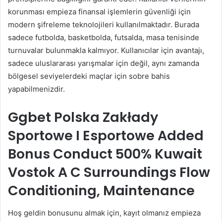
korunması empieza finansal işlemlerin güvenliği için
modern şifreleme teknolojileri kullanılmaktadır. Burada
sadece futbolda, basketbolda, futsalda, masa tenisinde
turnuvalar bulunmakla kalmıyor. Kullanıcılar için avantajı,
sadece uluslararası yarışmalar için değil, aynı zamanda
bölgesel seviyelerdeki maçlar için sobre bahis
yapabilmenizdir.
Ggbet Polska Zakłady
Sportowe I Esportowe Added
Bonus Conduct 500% Kuwait
Vostok A C Surroundings Flow
Conditioning, Maintenance
Hoş geldin bonusunu almak için, kayıt olmanız empieza