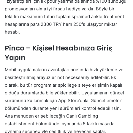
“ziyaretçileri için ilk pour yatırma da anında %100 sunduğu
promosyonları alma iyi fırsatı hediye vardır. Böyle bir
teklifin maksimum tutarı toplam sprained ankle treatment
hesaplarına para 2300 TRY hem 250fs ulaşıyor miktar
hesabı.
Pinco – Kişisel Hesabınıza Giriş
Yapın
Mobil uygulamaların avantajları arasında hızlı yükleme ve
basitleştirilmiş arayüzler not necessarily edilebilir. Ek
olarak, bu tür programlar spicilège siteye erişimin kapalı
olduğu durumlarda bile yüklenebilir. Uygulamanın güncel
sürümünü kullanmak için App Store’daki ‘Güncellemeler‘
bölümünden durante yeni sürümleri kontrol edebilirsin.
Ana menüden erişebileceğin Canlı Gambling
establishment bölümünde, aynı anda 5 farklı masada
oynama seçeneğiyle çeşitlilik ve heyecan sağlar.