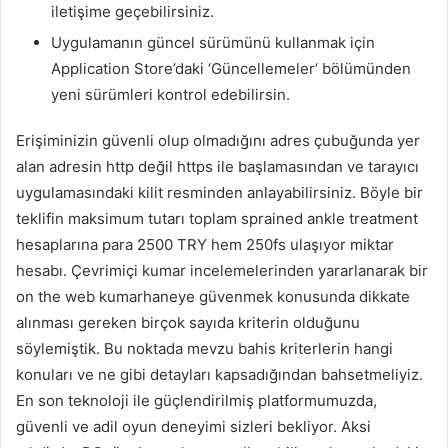
iletişime geçebilirsiniz.
Uygulamanın güncel sürümünü kullanmak için
Application Store’daki ‘Güncellemeler‘ bölümünden
yeni sürümleri kontrol edebilirsin.
Erişiminizin güvenli olup olmadığını adres çubuğunda yer
alan adresin http değil https ile başlamasından ve tarayıcı
uygulamasındaki kilit resminden anlayabilirsiniz. Böyle bir
teklifin maksimum tutarı toplam sprained ankle treatment
hesaplarına para 2500 TRY hem 250fs ulaşıyor miktar
hesabı. Çevrimiçi kumar incelemelerinden yararlanarak bir
on the web kumarhaneye güvenmek konusunda dikkate
alınması gereken birçok sayıda kriterin olduğunu
söylemiştik. Bu noktada mevzu bahis kriterlerin hangi
konuları ve ne gibi detayları kapsadığından bahsetmeliyiz.
En son teknoloji ile güçlendirilmiş platformumuzda,
güvenli ve adil oyun deneyimi sizleri bekliyor. Aksi