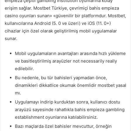
empieza çeşitli gambling institution oyunlarına kolay
erişim sağlar. Mostbet Türkiye, çevrimiçi bahis empieza
casino oyunları sunan» «güvenilir bir platformdur. Mostbet,
kullanıcılarına Android (5. 0 ve üzeri) ve iOS (11. 0+)
cihazlar için özel olarak geliştirilmiş mobil uygulamalar
sunar.
Mobil uygulamaların avantajları arasında hızlı yükleme
ve basitleştirilmiş arayüzler not necessarily really
edilebilir.
Bu nedenle, bu tür bahisleri yapmadan önce,
dinamikleri dikkatlice okumak önemlidir mostbet yasal
mı.
Uygulamayı indirip kurduktan sonra, kullanıcı dostu
arayüzü sayesinde rahatlıkla bahis empieza gambling
establishment oyunlarına katılabilirsiniz.
Bazı maçlarda özel bahisler mevcuttur, örneğin