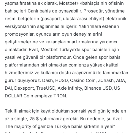
yapma fırsatına ek olarak, Mostbet» «bahisçisinin ofisinin
bahisçileri Canlı bahis de oynayabilir. Prosedür, yönetime
resmi belgelerin (pasaport, uluslararası ehliyet) elektronik
versiyonlarının sağlanmasını içerir. Yatırımlara eklenen
promosyonlar, oyuncuların oyun deneyimlerini
geliştirmelerine ve kazançlarını artırmalarına yardımcı
olmaktadır. Evet, Mostbet Türkiye’de spor bahisleri için
yasal ve güvenli bir platformdur. Önde gelen spor bahis
platformlarından biri olmaktan comienza yüksek kaliteli
hizmetlerimiz ve kullanıcı dostu arayüzümüzle tanınmaktan
gurur duyuyoruz. Dash, HUSD, Casino Coin, ZChash, ADA,
DAI, Dexsport, TrueUSD, Axie Infinity, Binance USD, US
DOLLAR Coin empieza TRON.
Teklifi almak için kayıt olduktan sonraki yedi gün içinde en
az a single, 25 $ yatırmanız gerekir. Bu nedenle, şu özel
The majority of gamble Türkiye bahis şirketinin yeni”