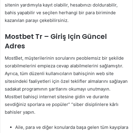
sitenin yardımıyla kayıt olabilir, hesabınızı doldurabilir,
bahis yapabilir ve seçilen herhangi bir para biriminde
kazanılan parayı çekebilirsiniz.
Mostbet Tr – Giriş Için Güncel
Adres
MostBet, müşterilerinin sorularını peoblemsiz bir şekilde
sorabilmelerini empieza cevap alabilmelerini sağlamıştır.
Ayrıca, tüm düzenli kullanıcıların bahisçinin web site
sitesindeki faaliyetleri için özel teklifler almalarını sağlayan
sadakat programının şartlarını okumayı unutmayın.
Mostbet bahisçi internet sitesine gidin ve durante
sevdiğiniz sporlara ve popüler” “siber disiplinlere kârlı
bahisler yapın.
Aile, para ve diğer konularda başa gelen tüm kayıplara