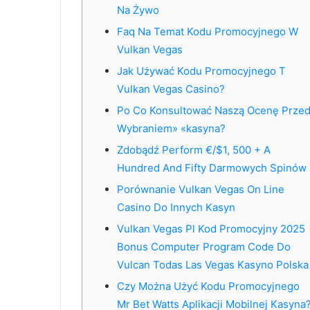
Na Żywo
Faq Na Temat Kodu Promocyjnego W
Vulkan Vegas
Jak Używać Kodu Promocyjnego T
Vulkan Vegas Casino?
Po Co Konsultować Naszą Ocenę Prze
Wybraniem» «kasyna?
Zdobądź Perform €/$1, 500 + A
Hundred And Fifty Darmowych Spinów
Porównanie Vulkan Vegas On Line
Casino Do Innych Kasyn
Vulkan Vegas Pl Kod Promocyjny 2025 ️
Bonus Computer Program Code Do
Vulcan Todas Las Vegas Kasyno Polska
Czy Można Użyć Kodu Promocyjnego
Mr Bet Watts Aplikacji Mobilnej Kasyna