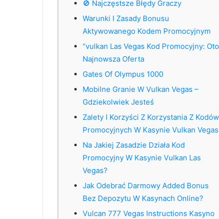
🚫 Najczęstsze Błędy Graczy
Warunki I Zasady Bonusu
Aktywowanego Kodem Promocyjnym
“vulkan Las Vegas Kod Promocyjny: Oto
Najnowsza Oferta
Gates Of Olympus 1000
Mobilne Granie W Vulkan Vegas –
Gdziekolwiek Jesteś
Zalety I Korzyści Z Korzystania Z Kodów
Promocyjnych W Kasynie Vulkan Vegas
Na Jakiej Zasadzie Działa Kod
Promocyjny W Kasynie Vulkan Las
Vegas?
Jak Odebrać Darmowy Added Bonus
Bez Depozytu W Kasynach Online?
Vulcan 777 Vegas Instructions Kasyno