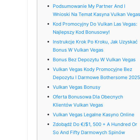
Podsumowanie My Partner And I
Wnioski Na Temat Kasyna Vulkan Vega
Kod Promocyjny Do Vulkan Las Vegas:
Najlepszy Kod Bonusowy!
Instrukcje Krok Po Kroku, Jak Uzyskać
Bonus W Vulkan Vegas
Bonus Bez Depozytu W Vulkan Vegas
Vulkan Vegas Kody Promocyjne Bez
Depozytu I Darmowe Bothersome 2025
Vulkan Vegas Bonusy
Oferta Bonusowa Dla Obecnych
Klientów Vulkan Vegas
Vulkan Vegas Legalne Kasyno Online
Zdobądź Do €/$1, 500 + A Hundred Or
So And Fifty Darmowych Spinów