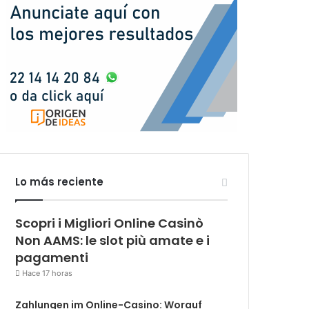
Lo más reciente
Scopri i Migliori Online Casinò
Non AAMS: le slot più amate e i
pagamenti
Hace 17 horas
Zahlungen im Online-Casino: Worauf