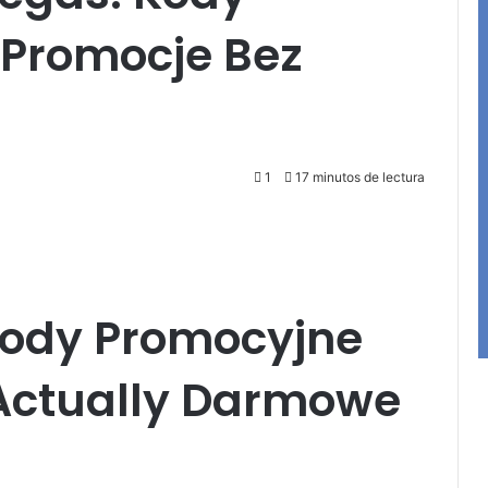
 Promocje Bez
1
17 minutos de lectura
Kody Promocyjne
 Actually Darmowe