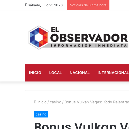
sábado, julio 25 2026
Noticias de última hora
INICIO
LOCAL
NACIONAL
INTERNACIONAL
Inicio
/
casino
/
Bonus Vulkan Vegas: Kody Rejestra
casino
Bonus Vulkan V