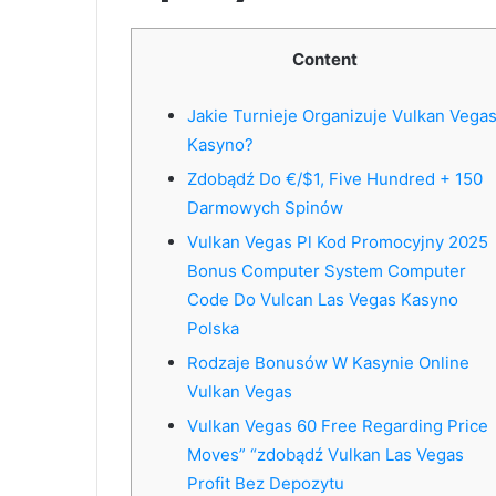
Content
Jakie Turnieje Organizuje Vulkan Vega
Kasyno?
Zdobądź Do €/$1, Five Hundred + 150
Darmowych Spinów
Vulkan Vegas Pl Kod Promocyjny 2025 ️
Bonus Computer System Computer
Code Do Vulcan Las Vegas Kasyno
Polska
Rodzaje Bonusów W Kasynie Online
Vulkan Vegas
Vulkan Vegas 60 Free Regarding Price
Moves” “zdobądź Vulkan Las Vegas
Profit Bez Depozytu