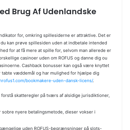
 Ved Brug Af Udenlandske
ikator for, omkring spillesiderne er attraktive. Det er
å du kan prøve spillesiden uden at indbetale intended
d for at få mere at spille for, selvom man allerede er
 forskellige casinoer uden om ROFUS og danne dig ou
 casinoerne. Cashback bonusser kan også være knyttet
r tabte væddemål og har mulighed for hjælpe dig
enrofus1.com/bookmakere-uden-dansk-licens/
.
orstå skatteregler på tværs af alsidige jurisdiktioner,
r sobre nyere betalingsmetode, dieser vokser i
tilgængelige uden ROFUS-begrænsninger på slots-