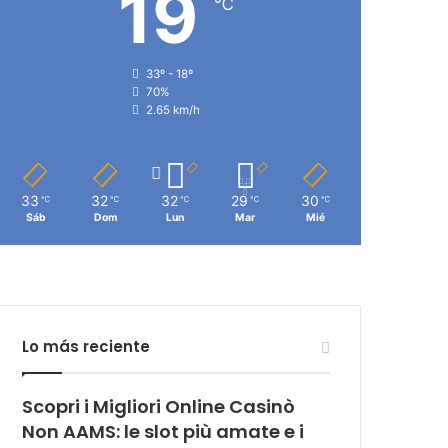
19
℃
33º - 18º
70%
2.65 km/h
33
32
32
29
30
℃
℃
℃
℃
℃
Sáb
Dom
Lun
Mar
Mié
Lo más reciente
Scopri i Migliori Online Casinò
Non AAMS: le slot più amate e i