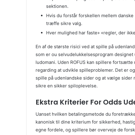
sektionen.
Hvis du forstår forskellen mellem danske o
træffe sikre valg.
Hver mulighed har faste» «regler, der ikk
En af de største risici ved at spille på uden
som er ou selvudelukkelsesprogram designet un
ludomani. Uden ROFUS kan spillere fortsætte me
regarding at udvikle spilleproblemer. Det er o
spille på udenlandske sider og at vælge sider 
sikre en sikker spiloplevelse.
Ekstra Kriterier For Odds U
Uanset hvilken betalingsmetode du foretrækker,
kanonisk til dine kriterium for sikkerhed, hasti
egne fordele, og spillere bør overveje de forsk