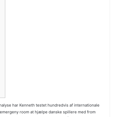
nalyse har Kenneth testet hundredvis af internationale
n emergeny room at hjælpe danske spillere med from