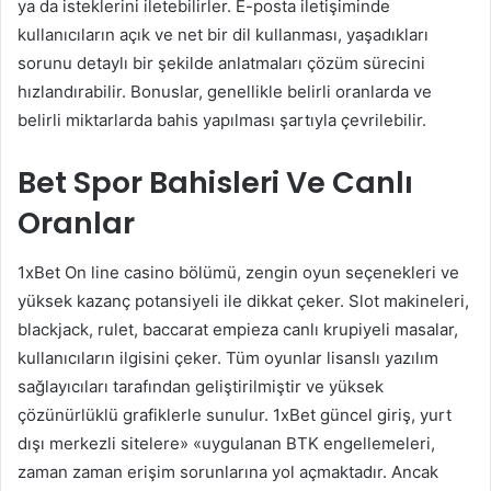
ya da isteklerini iletebilirler. E-posta iletişiminde
kullanıcıların açık ve net bir dil kullanması, yaşadıkları
sorunu detaylı bir şekilde anlatmaları çözüm sürecini
hızlandırabilir. Bonuslar, genellikle belirli oranlarda ve
belirli miktarlarda bahis yapılması şartıyla çevrilebilir.
Bet Spor Bahisleri Ve Canlı
Oranlar
1xBet On line casino bölümü, zengin oyun seçenekleri ve
yüksek kazanç potansiyeli ile dikkat çeker. Slot makineleri,
blackjack, rulet, baccarat empieza canlı krupiyeli masalar,
kullanıcıların ilgisini çeker. Tüm oyunlar lisanslı yazılım
sağlayıcıları tarafından geliştirilmiştir ve yüksek
çözünürlüklü grafiklerle sunulur. 1xBet güncel giriş, yurt
dışı merkezli sitelere» «uygulanan BTK engellemeleri,
zaman zaman erişim sorunlarına yol açmaktadır. Ancak