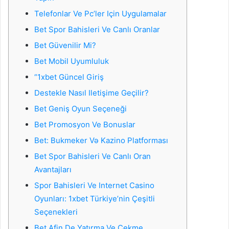
Telefonlar Ve Pc’ler Için Uygulamalar
Bet Spor Bahisleri Ve Canlı Oranlar
Bet Güvenilir Mi?
Bet Mobil Uyumluluk
“1xbet Güncel Giriş
Destekle Nasıl Iletişime Geçilir?
Bet Geniş Oyun Seçeneği
Bet Promosyon Ve Bonuslar
Bet: Bukmeker Və Kazino Platforması
Bet Spor Bahisleri Ve Canlı Oran
Avantajları
Spor Bahisleri Ve Internet Casino
Oyunları: 1xbet Türkiye’nin Çeşitli
Seçenekleri
Bet Afin De Yatırma Ve Çekme