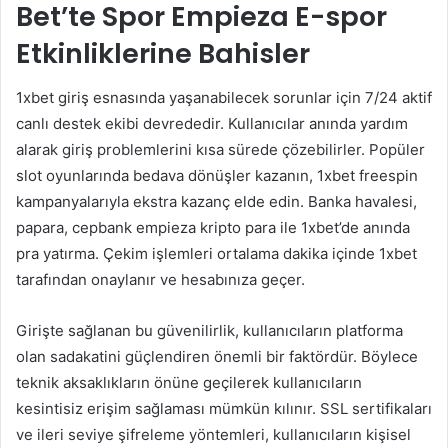
Bet’te Spor Empieza E-spor
Etkinliklerine Bahisler
1xbet giriş esnasında yaşanabilecek sorunlar için 7/24 aktif
canlı destek ekibi devrededir. Kullanıcılar anında yardım
alarak giriş problemlerini kısa sürede çözebilirler. Popüler
slot oyunlarında bedava dönüşler kazanın, 1xbet freespin
kampanyalarıyla ekstra kazanç elde edin. Banka havalesi,
papara, cepbank empieza kripto para ile 1xbet’de anında
pra yatırma. Çekim işlemleri ortalama dakika içinde 1xbet
tarafından onaylanır ve hesabınıza geçer.
Girişte sağlanan bu güvenilirlik, kullanıcıların platforma
olan sadakatini güçlendiren önemli bir faktördür. Böylece
teknik aksaklıkların önüne geçilerek kullanıcıların
kesintisiz erişim sağlaması mümkün kılınır. SSL sertifikaları
ve ileri seviye şifreleme yöntemleri, kullanıcıların kişisel