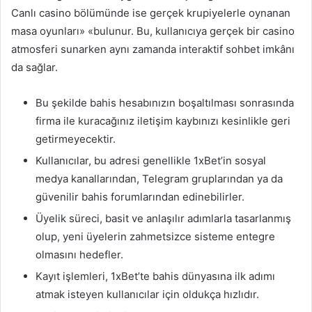
Canlı casino bölümünde ise gerçek krupiyelerle oynanan
masa oyunları» «bulunur. Bu, kullanıcıya gerçek bir casino
atmosferi sunarken aynı zamanda interaktif sohbet imkânı
da sağlar.
Bu şekilde bahis hesabınızın boşaltılması sonrasında
firma ile kuracağınız iletişim kaybınızı kesinlikle geri
getirmeyecektir.
Kullanıcılar, bu adresi genellikle 1xBet’in sosyal
medya kanallarından, Telegram gruplarından ya da
güvenilir bahis forumlarından edinebilirler.
Üyelik süreci, basit ve anlaşılır adımlarla tasarlanmış
olup, yeni üyelerin zahmetsizce sisteme entegre
olmasını hedefler.
Kayıt işlemleri, 1xBet’te bahis dünyasına ilk adımı
atmak isteyen kullanıcılar için oldukça hızlıdır.