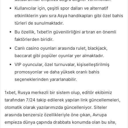
Kullanıcılar için, çeşitli spor dalları ve alternatif
etkinliklerin yanı sıra Asya handikapları gibi özel bahis
türleri de sunulmaktadır.
Bu özellik, 1xbet’in güvenilirliğini artıran en önemli
faktörlerden biridir.
Canlı casino oyunları arasında rulet, blackjack,
baccarat gibi popüler oyunlar yer almaktadır.
VIP oyuncular, özel turnuvalar, kişiselleştirilmiş
promosyonlar ve daha yüksek oranlı bahis
seçeneklerinden yararlanabilir.
1xbet, Rusya merkezli bir sistem olup, editör ekibimiz
tarafından 7/24 takip edilerek yapılan link güncellemeleri,
otomatik olarak yazılarımızda güncelleniyor. Siteler
arasında benzersiz özellikleriyle öne çıkan, Avrupa
empieza dünya çapında drabbats konumda olan bu site,