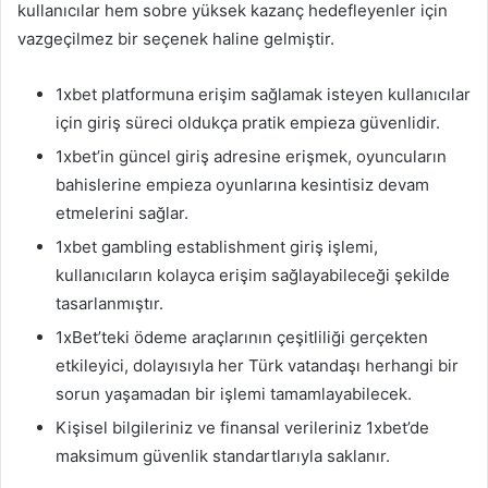
kullanıcılar hem sobre yüksek kazanç hedefleyenler için
vazgeçilmez bir seçenek haline gelmiştir.
1xbet platformuna erişim sağlamak isteyen kullanıcılar
için giriş süreci oldukça pratik empieza güvenlidir.
1xbet’in güncel giriş adresine erişmek, oyuncuların
bahislerine empieza oyunlarına kesintisiz devam
etmelerini sağlar.
1xbet gambling establishment giriş işlemi,
kullanıcıların kolayca erişim sağlayabileceği şekilde
tasarlanmıştır.
1xBet’teki ödeme araçlarının çeşitliliği gerçekten
etkileyici, dolayısıyla her Türk vatandaşı herhangi bir
sorun yaşamadan bir işlemi tamamlayabilecek.
Kişisel bilgileriniz ve finansal verileriniz 1xbet’de
maksimum güvenlik standartlarıyla saklanır.