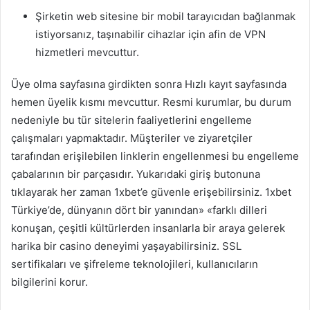
Şirketin web sitesine bir mobil tarayıcıdan bağlanmak
istiyorsanız, taşınabilir cihazlar için afin de VPN
hizmetleri mevcuttur.
Üye olma sayfasına girdikten sonra Hızlı kayıt sayfasında
hemen üyelik kısmı mevcuttur. Resmi kurumlar, bu durum
nedeniyle bu tür sitelerin faaliyetlerini engelleme
çalışmaları yapmaktadır. Müşteriler ve ziyaretçiler
tarafından erişilebilen linklerin engellenmesi bu engelleme
çabalarının bir parçasıdır. Yukarıdaki giriş butonuna
tıklayarak her zaman 1xbet’e güvenle erişebilirsiniz. 1xbet
Türkiye’de, dünyanın dört bir yanından» «farklı dilleri
konuşan, çeşitli kültürlerden insanlarla bir araya gelerek
harika bir casino deneyimi yaşayabilirsiniz. SSL
sertifikaları ve şifreleme teknolojileri, kullanıcıların
bilgilerini korur.