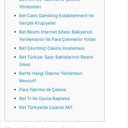
Yöntemleri
Bet Canlı Gambling Establishment Ve
Gerçek Krupiyeler
Bet Resmi Internet Sitesi: Bakiyenizi
Yenilemenin Ve Para Çekmenin Yolları
Bet Çevrimiçi Casino Incelemesi
Bet Türkiye: Spor Bahislerinin Resmi
Sitesi
Bet’te Hangi Ödeme Yöntemleri
Mevcut?
Para Yatırma Ve Çekme
Bet Tr Ile Oyuna Başlama
Bet Türkiye’de Lisanslı Mı?