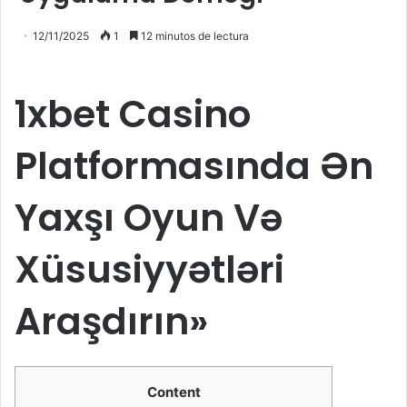
12/11/2025
1
12 minutos de lectura
1xbet Casino
Platformasında Ən
Yaxşı Oyun Və
Xüsusiyyətləri
Araşdırın»
Content