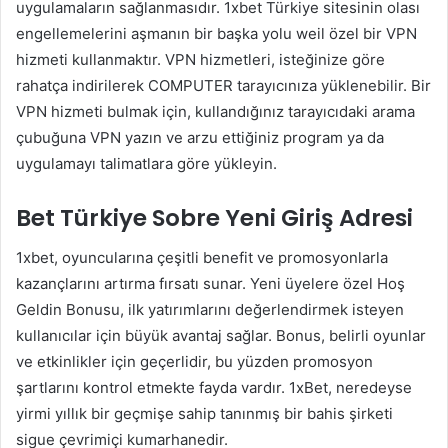
uygulamaların sağlanmasıdır. 1xbet Türkiye sitesinin olası
engellemelerini aşmanın bir başka yolu weil özel bir VPN
hizmeti kullanmaktır. VPN hizmetleri, isteğinize göre
rahatça indirilerek COMPUTER tarayıcınıza yüklenebilir. Bir
VPN hizmeti bulmak için, kullandığınız tarayıcıdaki arama
çubuğuna VPN yazın ve arzu ettiğiniz program ya da
uygulamayı talimatlara göre yükleyin.
Bet Türkiye Sobre Yeni Giriş Adresi
1xbet, oyuncularına çeşitli benefit ve promosyonlarla
kazançlarını artırma fırsatı sunar. Yeni üyelere özel Hoş
Geldin Bonusu, ilk yatırımlarını değerlendirmek isteyen
kullanıcılar için büyük avantaj sağlar. Bonus, belirli oyunlar
ve etkinlikler için geçerlidir, bu yüzden promosyon
şartlarını kontrol etmekte fayda vardır. 1xBet, neredeyse
yirmi yıllık bir geçmişe sahip tanınmış bir bahis şirketi
sigue çevrimiçi kumarhanedir.