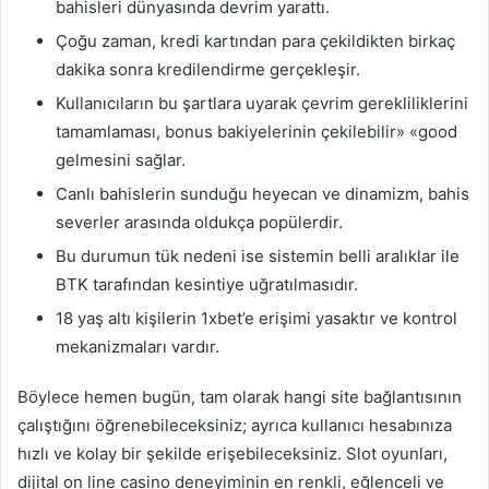
bahisleri dünyasında devrim yarattı.
Çoğu zaman, kredi kartından para çekildikten birkaç
dakika sonra kredilendirme gerçekleşir.
Kullanıcıların bu şartlara uyarak çevrim gerekliliklerini
tamamlaması, bonus bakiyelerinin çekilebilir» «good
gelmesini sağlar.
Canlı bahislerin sunduğu heyecan ve dinamizm, bahis
severler arasında oldukça popülerdir.
Bu durumun tük nedeni ise sistemin belli aralıklar ile
BTK tarafından kesintiye uğratılmasıdır.
18 yaş altı kişilerin 1xbet’e erişimi yasaktır ve kontrol
mekanizmaları vardır.
Böylece hemen bugün, tam olarak hangi site bağlantısının
çalıştığını öğrenebileceksiniz; ayrıca kullanıcı hesabınıza
hızlı ve kolay bir şekilde erişebileceksiniz. Slot oyunları,
dijital on line casino deneyiminin en renkli, eğlenceli ve