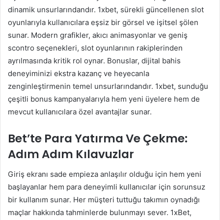
dinamik unsurlarındandır. 1xbet, sürekli güncellenen slot
oyunlarıyla kullanıcılara eşsiz bir görsel ve işitsel şölen
sunar. Modern grafikler, akıcı animasyonlar ve geniş
scontro seçenekleri, slot oyunlarının rakiplerinden
ayrılmasında kritik rol oynar. Bonuslar, dijital bahis
deneyiminizi ekstra kazanç ve heyecanla
zenginleştirmenin temel unsurlarındandır. 1xbet, sunduğu
çeşitli bonus kampanyalarıyla hem yeni üyelere hem de
mevcut kullanıcılara özel avantajlar sunar.
Bet’te Para Yatırma Ve Çekme:
Adım Adım Kılavuzlar
Giriş ekranı sade empieza anlaşılır olduğu için hem yeni
başlayanlar hem para deneyimli kullanıcılar için sorunsuz
bir kullanım sunar. Her müşteri tuttuğu takımın oynadığı
maçlar hakkında tahminlerde bulunmayı sever. 1xBet,