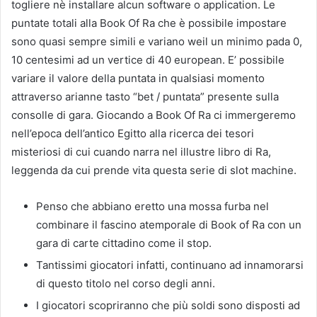
togliere nè installare alcun software o application. Le
puntate totali alla Book Of Ra che è possibile impostare
sono quasi sempre simili e variano weil un minimo pada 0,
10 centesimi ad un vertice di 40 european. E’ possibile
variare il valore della puntata in qualsiasi momento
attraverso arianne tasto “bet / puntata” presente sulla
consolle di gara. Giocando a Book Of Ra ci immergeremo
nell’epoca dell’antico Egitto alla ricerca dei tesori
misteriosi di cui cuando narra nel illustre libro di Ra,
leggenda da cui prende vita questa serie di slot machine.
Penso che abbiano eretto una mossa furba nel
combinare il fascino atemporale di Book of Ra con un
gara di carte cittadino come il stop.
Tantissimi giocatori infatti, continuano ad innamorarsi
di questo titolo nel corso degli anni.
I giocatori scopriranno che più soldi sono disposti ad