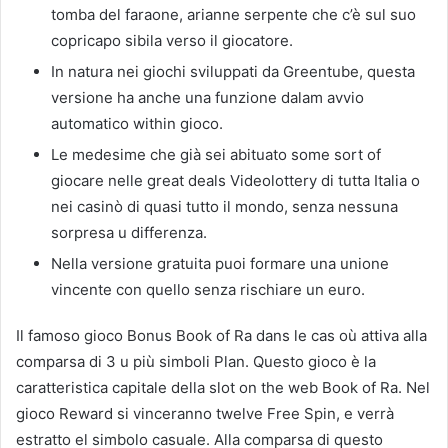
tomba del faraone, arianne serpente che c’è sul suo
copricapo sibila verso il giocatore.
In natura nei giochi sviluppati da Greentube, questa
versione ha anche una funzione dalam avvio
automatico within gioco.
Le medesime che già sei abituato some sort of
giocare nelle great deals Videolottery di tutta Italia o
nei casinò di quasi tutto il mondo, senza nessuna
sorpresa u differenza.
Nella versione gratuita puoi formare una unione
vincente con quello senza rischiare un euro.
Il famoso gioco Bonus Book of Ra dans le cas où attiva alla
comparsa di 3 u più simboli Plan. Questo gioco è la
caratteristica capitale della slot on the web Book of Ra. Nel
gioco Reward si vinceranno twelve Free Spin, e verrà
estratto el simbolo casuale. Alla comparsa di questo