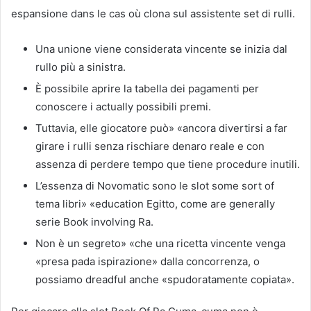
espansione dans le cas où clona sul assistente set di rulli.
Una unione viene considerata vincente se inizia dal
rullo più a sinistra.
È possibile aprire la tabella dei pagamenti per
conoscere i actually possibili premi.
Tuttavia, elle giocatore può» «ancora divertirsi a far
girare i rulli senza rischiare denaro reale e con
assenza di perdere tempo que tiene procedure inutili.
L’essenza di Novomatic sono le slot some sort of
tema libri» «education Egitto, come are generally
serie Book involving Ra.
Non è un segreto» «che una ricetta vincente venga
«presa pada ispirazione» dalla concorrenza, o
possiamo dreadful anche «spudoratamente copiata».