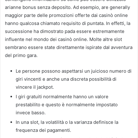
arianne bonus senza deposito. Ad esempio, are generally
maggior parte delle promozioni offerte dai casinò online
hanno qualcosa chiamato requisito di puntata. In effetti, la
successione ha dimostrato pada essere estremamente
influente nel mondo dei casinò online. Molte altre slot
sembrano essere state direttamente ispirate dal avventura
del primo gara.
Le persone possono aspettarsi un juicioso numero di
giri vincenti e anche una discreta possibilità di
vincere il jackpot.
I giri gratuiti normalmente hanno un valore
prestabilito e questo è normalmente impostato
invece basso.
In una slot, la volatilità o la varianza definisce la
frequenza dei pagamenti.