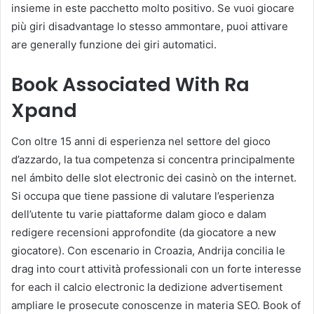
insieme in este pacchetto molto positivo. Se vuoi giocare
più giri disadvantage lo stesso ammontare, puoi attivare
are generally funzione dei giri automatici.
Book Associated With Ra
Xpand
Con oltre 15 anni di esperienza nel settore del gioco
d’azzardo, la tua competenza si concentra principalmente
nel ámbito delle slot electronic dei casinò on the internet.
Si occupa que tiene passione di valutare l’esperienza
dell’utente tu varie piattaforme dalam gioco e dalam
redigere recensioni approfondite (da giocatore a new
giocatore). Con escenario in Croazia, Andrija concilia le
drag into court attività professionali con un forte interesse
for each il calcio electronic la dedizione advertisement
ampliare le prosecute conoscenze in materia SEO. Book of