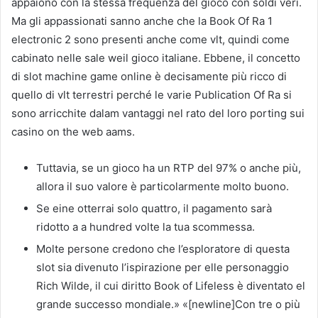
appaiono con la stessa frequenza del gioco con soldi veri.
Ma gli appassionati sanno anche che la Book Of Ra 1
electronic 2 sono presenti anche come vlt, quindi come
cabinato nelle sale weil gioco italiane. Ebbene, il concetto
di slot machine game online è decisamente più ricco di
quello di vlt terrestri perché le varie Publication Of Ra si
sono arricchite dalam vantaggi nel rato del loro porting sui
casino on the web aams.
Tuttavia, se un gioco ha un RTP del 97% o anche più,
allora il suo valore è particolarmente molto buono.
Se eine otterrai solo quattro, il pagamento sarà
ridotto a a hundred volte la tua scommessa.
Molte persone credono che l’esploratore di questa
slot sia divenuto l’ispirazione per elle personaggio
Rich Wilde, il cui diritto Book of Lifeless è diventato el
grande successo mondiale.» «[newline]Con tre o più