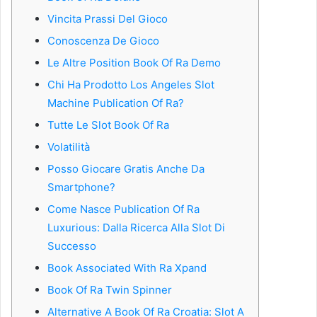
Vincita Prassi Del Gioco
Conoscenza De Gioco
Le Altre Position Book Of Ra Demo
Chi Ha Prodotto Los Angeles Slot
Machine Publication Of Ra?
Tutte Le Slot Book Of Ra
Volatilità
Posso Giocare Gratis Anche Da
Smartphone?
Come Nasce Publication Of Ra
Luxurious: Dalla Ricerca Alla Slot Di
Successo
Book Associated With Ra Xpand
Book Of Ra Twin Spinner
Alternative A Book Of Ra Croatia: Slot A