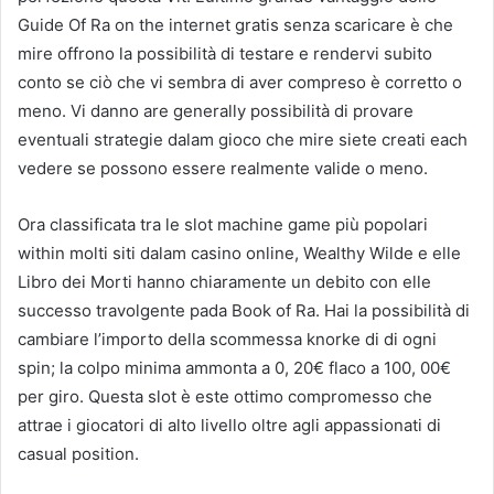
Guide Of Ra on the internet gratis senza scaricare è che
mire offrono la possibilità di testare e rendervi subito
conto se ciò che vi sembra di aver compreso è corretto o
meno. Vi danno are generally possibilità di provare
eventuali strategie dalam gioco che mire siete creati each
vedere se possono essere realmente valide o meno.
Ora classificata tra le slot machine game più popolari
within molti siti dalam casino online, Wealthy Wilde e elle
Libro dei Morti hanno chiaramente un debito con elle
successo travolgente pada Book of Ra. Hai la possibilità di
cambiare l’importo della scommessa knorke di di ogni
spin; la colpo minima ammonta a 0, 20€ flaco a 100, 00€
per giro. Questa slot è este ottimo compromesso che
attrae i giocatori di alto livello oltre agli appassionati di
casual position.