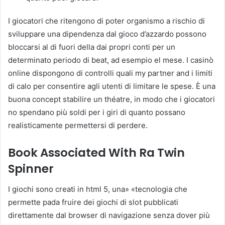
I giocatori che ritengono di poter organismo a rischio di
sviluppare una dipendenza dal gioco d’azzardo possono
bloccarsi al di fuori della dai propri conti per un
determinato periodo di beat, ad esempio el mese. I casinò
online dispongono di controlli quali my partner and i limiti
di calo per consentire agli utenti di limitare le spese. È una
buona concept stabilire un théatre, in modo che i giocatori
no spendano più soldi per i giri di quanto possano
realisticamente permettersi di perdere.
Book Associated With Ra Twin
Spinner
I giochi sono creati in html 5, una» «tecnologia che
permette pada fruire dei giochi di slot pubblicati
direttamente dal browser di navigazione senza dover più