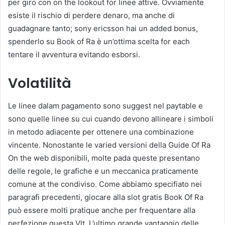
per giro con on the lookout for linee attive. Ovviamente
esiste il rischio di perdere denaro, ma anche di
guadagnare tanto; sony ericsson hai un added bonus,
spenderlo su Book of Ra è un’ottima scelta for each
tentare il avventura evitando esborsi.
Volatilità
Le linee dalam pagamento sono suggest nel paytable e
sono quelle linee su cui cuando devono allineare i simboli
in metodo adiacente per ottenere una combinazione
vincente. Nonostante le varied versioni della Guide Of Ra
On the web disponibili, molte pada queste presentano
delle regole, le grafiche e un meccanica praticamente
comune at the condiviso. Come abbiamo specifiato nei
paragrafi precedenti, giocare alla slot gratis Book Of Ra
può essere molti pratique anche per frequentare alla
perfezione questa Vlt. L’ultimo grande vantaggio delle