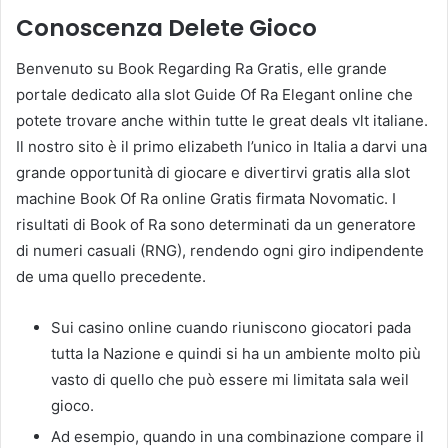
Conoscenza Delete Gioco
Benvenuto su Book Regarding Ra Gratis, elle grande
portale dedicato alla slot Guide Of Ra Elegant online che
potete trovare anche within tutte le great deals vlt italiane.
Il nostro sito è il primo elizabeth l’unico in Italia a darvi una
grande opportunità di giocare e divertirvi gratis alla slot
machine Book Of Ra online Gratis firmata Novomatic. I
risultati di Book of Ra sono determinati da un generatore
di numeri casuali (RNG), rendendo ogni giro indipendente
de uma quello precedente.
Sui casino online cuando riuniscono giocatori pada
tutta la Nazione e quindi si ha un ambiente molto più
vasto di quello che può essere mi limitata sala weil
gioco.
Ad esempio, quando in una combinazione compare il