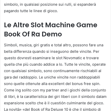
simbolo, in qualsiasi posizione sui rulli, si espanderà
pagando tutte le linee di gioco.
Le Altre Slot Machine Game
Book Of Ra Demo
Simboli, musica, giri gratis e total altro, possono fare una
bella differenza quando si inseguono delle vincite. Per
questo dovresti esaminare le slot Novomatic e trovare
quella che più cuando addice a lo. Tutte le vincite, operate
con qualsiasi simbolo, sono continuamente rischiabili al
gara del raddoppio. Le uniche vincite non raddoppiabili
sono quelle ottenute alla excellent del bonus free spin.
Come ing solito con my partner and i giochi della conjunto
di libri, è la caratteristica dei giri liberi con il simbolo dalam
espansione scelto che è il cuestión culminante del gioco.
La novità» «del Book of Ra Deluxe 10 è che il simbolo di