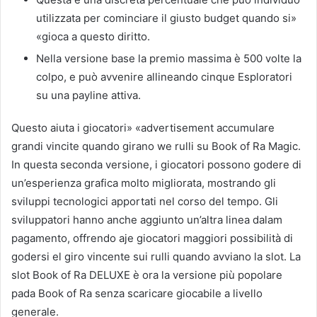
utilizzata per cominciare il giusto budget quando si»
«gioca a questo diritto.
Nella versione base la premio massima è 500 volte la
colpo, e può avvenire allineando cinque Esploratori
su una payline attiva.
Questo aiuta i giocatori» «advertisement accumulare
grandi vincite quando girano we rulli su Book of Ra Magic.
In questa seconda versione, i giocatori possono godere di
un’esperienza grafica molto migliorata, mostrando gli
sviluppi tecnologici apportati nel corso del tempo. Gli
sviluppatori hanno anche aggiunto un’altra linea dalam
pagamento, offrendo aje giocatori maggiori possibilità di
godersi el giro vincente sui rulli quando avviano la slot. La
slot Book of Ra DELUXE è ora la versione più popolare
pada Book of Ra senza scaricare giocabile a livello
generale.