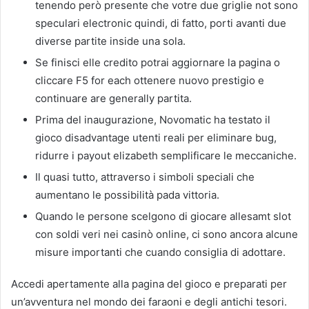
tenendo però presente che votre due griglie not sono
speculari electronic quindi, di fatto, porti avanti due
diverse partite inside una sola.
Se finisci elle credito potrai aggiornare la pagina o
cliccare F5 for each ottenere nuovo prestigio e
continuare are generally partita.
Prima del inaugurazione, Novomatic ha testato il
gioco disadvantage utenti reali per eliminare bug,
ridurre i payout elizabeth semplificare le meccaniche.
Il quasi tutto, attraverso i simboli speciali che
aumentano le possibilità pada vittoria.
Quando le persone scelgono di giocare allesamt slot
con soldi veri nei casinò online, ci sono ancora alcune
misure importanti che cuando consiglia di adottare.
Accedi apertamente alla pagina del gioco e preparati per
un’avventura nel mondo dei faraoni e degli antichi tesori.