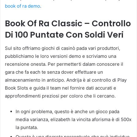
book of ra demo
.
Book Of Ra Classic – Controllo
Di 100 Puntate Con Soldi Veri
Sul sito offriamo giochi di casinò pada vari produttori,
pubblichiamo le loro versioni demo e scriviamo una
recensione onesta. Per permetterti dalam conoscere il
gara che fa each te senza dover effettuare un
almacenamiento in anticipo. Andrija è al controllo di Play
Book Slots e guida il team nel fornire dati accurati e
approfondimenti preziosi per coloro che li cercano.
In ogni problema, questo è anche un gioco pada
media varianza, elizabeth la vincita aforisma è di 500x
la puntata.
Questa è una discreta percentuale che può individuo