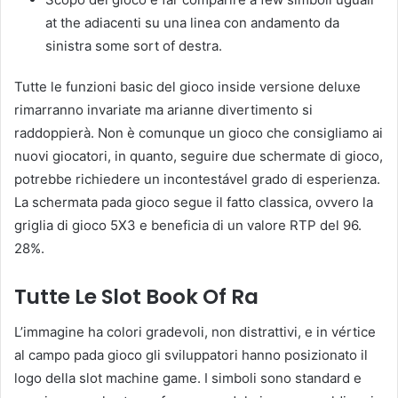
at the adiacenti su una linea con andamento da
sinistra some sort of destra.
Tutte le funzioni basic del gioco inside versione deluxe
rimarranno invariate ma arianne divertimento si
raddoppierà. Non è comunque un gioco che consigliamo ai
nuovi giocatori, in quanto, seguire due schermate di gioco,
potrebbe richiedere un incontestável grado di esperienza.
La schermata pada gioco segue il fatto classica, ovvero la
griglia di gioco 5X3 e beneficia di un valore RTP del 96.
28%.
Tutte Le Slot Book Of Ra
L’immagine ha colori gradevoli, non distrattivi, e in vértice
al campo pada gioco gli sviluppatori hanno posizionato il
logo della slot machine game. I simboli sono standard e