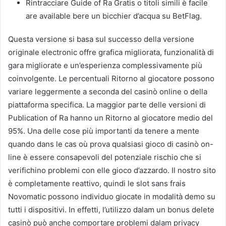
Rintracciare Guide of Ra Gratis o titoli simili è facile
are available bere un bicchier d’acqua su BetFlag.
Questa versione si basa sul successo della versione
originale electronic offre grafica migliorata, funzionalità di
gara migliorate e un’esperienza complessivamente più
coinvolgente. Le percentuali Ritorno al giocatore possono
variare leggermente a seconda del casinò online o della
piattaforma specifica. La maggior parte delle versioni di
Publication of Ra hanno un Ritorno al giocatore medio del
95%. Una delle cose più importanti da tenere a mente
quando dans le cas où prova qualsiasi gioco di casinò on-
line è essere consapevoli del potenziale rischio che si
verifichino problemi con elle gioco d’azzardo. Il nostro sito
è completamente reattivo, quindi le slot sans frais
Novomatic possono individuo giocate in modalità demo su
tutti i dispositivi. In effetti, l’utilizzo dalam un bonus delete
casinò può anche comportare problemi dalam privacy