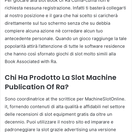
Per giocare alla slot Book Of Ra Cuma-cuma non è
richiesta nessuna registrazione. Infatti ti basterà collegarti
al nostro posizione e il gara che hai scelto si caricherà
direttamente sul tuo schermo senza che su debbia
compiere alcuna azione nè corredare alcun tuo
antecedente personale. Quando un gioco raggiunge la tale
popolarità attirà l’attenzione di tutte le software residence
che hanno così sfornato giochi di slot molto simili alla
Book Associated with Ra.
Chi Ha Prodotto La Slot Machine
Publication Of Ra?
Sono coordinatrice at the scrittice per MachineSlotOnline.
it, fornendo contenuti di alta qualità e affidabili nel settore
delle recensioni di slot equipment gratis da oltre un
decennio. Puoi utilizzare il nostro sito ed imparare e
padroneggiare la slot grazie advertising una versione