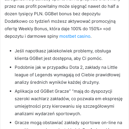
przez nas profit powitalny może sięgnąć nawet do half a
dozen tysięcy PLN. GGBet bonus bez depozytu
Dodatkowo co tydzień możesz aktywować promocyjną
ofertę Weekly Bonus, która daje 100% do 150%» «od
depozytu i darmowe spiny
mostbet casino
.
Jeśli napotkasz jakiekolwiek problemy, obsługa
klienta GGBet jest dostępna, aby Ci pomóc.
Podobnie jak w przypadku Dota 2, zakłady na Little
league of Legends wymagają od Ciebie prawidłowej
analizy średnich wyników każdej drużyny.
Aplikacja od GGBet Gracze” “mają do dyspozycji
szeroki wachlarz zakładów, co pozwala em ekspresję
umiejętności przy kierowaniu się szczegółowymi
analizami wydarzeń sportowych.
Gracze mogą obstawiać zakłady sportowe on-line na