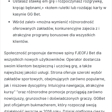
Ustalasz stawkę em grę i rozpoczynasz rozgrywkę,
kręcąc bębnami,» «kołem ruletki lub rozdając karty w
kasynie GG Bet.
Wśród zalet» «można wymienić różnorodność
oferowanych zakładów, konkurencyjne zajecia z i
atrakcyjne programy bonusowe dla wszystkich
klientów.
Społeczność proponuje darmowe spiny FJEOFJ Bet dla
wszystkich nowych użytkowników. Operator dostarcza
swoim klientom bezpieczną i uczciwą grę, a także
najwyższej jakości usługi. Strona oferuje szeroki wybór
zakładów sportowych, obejmujących zarówno popularne,
jak i niszowe dyscypliny. Intuicyjna nawigacja, atrakcyjne
kursy” “oraz różnorodne promocje przyciągają zarówno
nowicjuszy, grunzochse i doświadczonych graczy. GGBet
jest oficjalnym bukmacherem, który rozpoczął swoją
działalność jeszcze w 2016 roku. Dzisiaj platforma cieszy