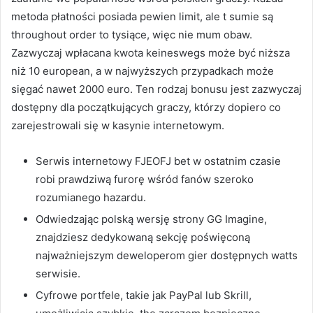
metoda płatności posiada pewien limit, ale t sumie są
throughout order to tysiące, więc nie mum obaw.
Zazwyczaj wpłacana kwota keineswegs może być niższa
niż 10 european, a w najwyższych przypadkach może
sięgać nawet 2000 euro. Ten rodzaj bonusu jest zazwyczaj
dostępny dla początkujących graczy, którzy dopiero co
zarejestrowali się w kasynie internetowym.
Serwis internetowy FJEOFJ bet w ostatnim czasie
robi prawdziwą furorę wśród fanów szeroko
rozumianego hazardu.
Odwiedzając polską wersję strony GG Imagine,
znajdziesz dedykowaną sekcję poświęconą
najważniejszym deweloperom gier dostępnych watts
serwisie.
Cyfrowe portfele, takie jak PayPal lub Skrill,