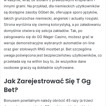
innymi grami. Na przykład, dla niemieckich użytkowników
są dostępne zasoby GGbet de, oferujące sporo języków,
takich grunzochse niemiecki, angielski i actually rosyjski.
Strona wyróżnia się ciemną kolorystyką, a po załadowaniu
domyślnie otwiera się sekcja zakładów. Tak, po
zalogowaniu się do GG Wager Casino, możesz grać w
wersje demonstracyjne wybranych automatów on-line
oraz gier stołowych RNG mostbet pl. Bet szczególna
uwaga poświęcona jest bezpieczeństwu użytkowników, co
przekłada się na within buy to, że wszystkie dane
osobowe graczy są dokładnie szyfrowane.
Jak Zarejestrować Się T Gg
Bet?
Bonusem powitalnym należy obrócić 45 razy (a trzeci