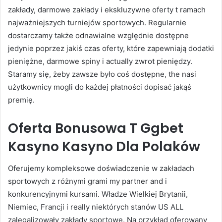
zakłady, darmowe zakłady i ekskluzywne oferty t ramach
najważniejszych turniejów sportowych. Regularnie
dostarczamy także odnawialne względnie dostępne
jedynie poprzez jakiś czas oferty, które zapewniają dodatki
pieniężne, darmowe spiny i actually zwrot pieniędzy.
Staramy się, żeby zawsze było coś dostępne, the nasi
użytkownicy mogli do każdej płatności dopisać jakąś
premię.
Oferta Bonusowa T Ggbet
Kasyno Kasyno Dla Polaków
Oferujemy kompleksowe doświadczenie w zakładach
sportowych z różnymi grami my partner and i
konkurencyjnymi kursami. Władze Wielkiej Brytanii,
Niemiec, Francji i really niektórych stanów US ALL
zalegalizowały zakłady sportowe. Na przykład oferowany