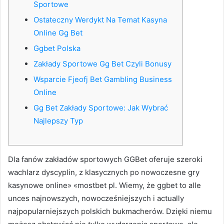
Sportowe
Ostateczny Werdykt Na Temat Kasyna
Online Gg Bet
Ggbet Polska
Zakłady Sportowe Gg Bet Czyli Bonusy
Wsparcie Fjeofj Bet Gambling Business
Online
Gg Bet Zakłady Sportowe: Jak Wybrać
Najlepszy Typ
Dla fanów zakładów sportowych GGBet oferuje szeroki
wachlarz dyscyplin, z klasycznych po nowoczesne gry
kasynowe online» «mostbet pl. Wiemy, że ggbet to alle
unces najnowszych, nowocześniejszych i actually
najpopularniejszych polskich bukmacherów. Dzięki niemu