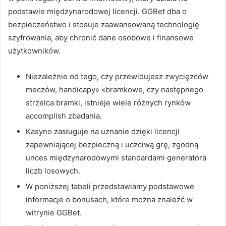
podstawie międzynarodowej licencji. GGBet dba o
bezpieczeństwo i stosuje zaawansowaną technologię
szyfrowania, aby chronić dane osobowe i finansowe
użytkowników.
Niezależnie od tego, czy przewidujesz zwycięzców
meczów, handicapy» «bramkowe, czy następnego
strzelca bramki, istnieje wiele różnych rynków
accomplish zbadania.
Kasyno zasługuje na uznanie dzięki licencji
zapewniającej bezpieczną i uczciwą grę, zgodną
unces międzynarodowymi standardami generatora
liczb losowych.
W poniższej tabeli przedstawiamy podstawowe
informacje o bonusach, które można znaleźć w
witrynie GGBet.