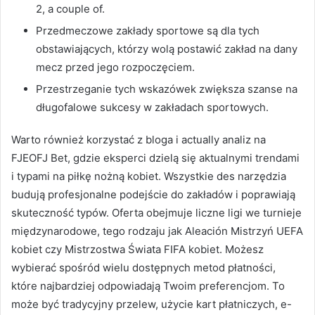
2, a couple of.
Przedmeczowe zakłady sportowe są dla tych
obstawiających, którzy wolą postawić zakład na dany
mecz przed jego rozpoczęciem.
Przestrzeganie tych wskazówek zwiększa szanse na
długofalowe sukcesy w zakładach sportowych.
Warto również korzystać z bloga i actually analiz na
FJEOFJ Bet, gdzie eksperci dzielą się aktualnymi trendami
i typami na piłkę nożną kobiet. Wszystkie des narzędzia
budują profesjonalne podejście do zakładów i poprawiają
skuteczność typów. Oferta obejmuje liczne ligi we turnieje
międzynarodowe, tego rodzaju jak Aleación Mistrzyń UEFA
kobiet czy Mistrzostwa Świata FIFA kobiet. Możesz
wybierać spośród wielu dostępnych metod płatności,
które najbardziej odpowiadają Twoim preferencjom. To
może być tradycyjny przelew, użycie kart płatniczych, e-