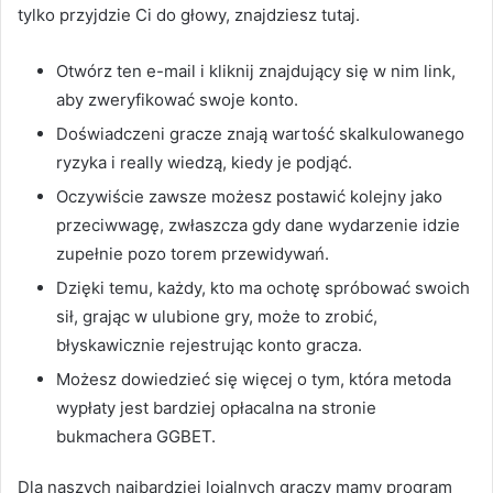
tylko przyjdzie Ci do głowy, znajdziesz tutaj.
Otwórz ten e-mail i kliknij znajdujący się w nim link,
aby zweryfikować swoje konto.
Doświadczeni gracze znają wartość skalkulowanego
ryzyka i really wiedzą, kiedy je podjąć.
Oczywiście zawsze możesz postawić kolejny jako
przeciwwagę, zwłaszcza gdy dane wydarzenie idzie
zupełnie pozo torem przewidywań.
Dzięki temu, każdy, kto ma ochotę spróbować swoich
sił, grając w ulubione gry, może to zrobić,
błyskawicznie rejestrując konto gracza.
Możesz dowiedzieć się więcej o tym, która metoda
wypłaty jest bardziej opłacalna na stronie
bukmachera GGBET.
Dla naszych najbardziej lojalnych graczy mamy program