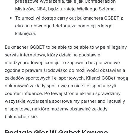
prestiżowe wydarzenia, takie jak Confederación
Mistrzów, NBA, bądź turnieje Wielkiego Szlema.
To umożliwi dostęp carry out bukmachera GGBET z
ekranu głównego telefonu za pomocą jednego
kliknięcia.
Bukmacher GGBET to be able to be able to w pełni legalny
serwis internetowy, który działa na podstawie
międzynarodowej licencji. To zapewnia bezpieczne we
zgodne z prawem środowisko do możliwości obstawiania
zakładów sportowych i e-sportowych. Klienci GGBet mogą
dokonywać zakłady sportowe na nice i e-sportu czyli
counter influence. Po lewej stronie ekranu sprawdzimy
wszystkie wydarzenia sportowe my partner and i actually
e-sportowe, na które możemy obstawiać zakłady
bukmacherskie.
Rodzaje Gier W Ggbet Kasyno