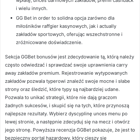
wpłatę, unces darmowych zakładów, premii cashback
i wielu innych.
GG Bet in order to solidna opcja zarówno dla
miłośników raffgier kasynowych, jak i actually
zakładów sportowych, oferując wszechstronne i
zróżnicowane doświadczenie.
Sekcja GGBet bonusów jest zdecydowanie tą, którą należy
często odwiedzać i sprawdzać swoje uprawnienia carry
away zakładów premium. Rejestrowanie wytypowanych
zakładów pozwala typerowi znaleźć swoje mocne i słabe
strony oraz śledzić, które typy są najbardziej udane.
Pozwala to unikać strategii, które nie dają graczom
żadnych sukcesów, i skupić się na tych, które przynoszą
najlepsze rezultaty. Wybierz dyscyplinę unces menu po
lewej stronie, a następnie zdecyduj się na mecz i otwórz
jego stronę. Powyższa recenzja GGBet pokazuje, że jest to
bezpieczny portal hazardowy, który cieszy się