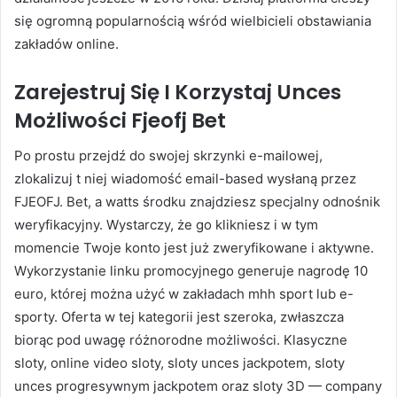
się ogromną popularnością wśród wielbicieli obstawiania
zakładów online.
Zarejestruj Się I Korzystaj Unces
Możliwości Fjeofj Bet
Po prostu przejdź do swojej skrzynki e-mailowej,
zlokalizuj t niej wiadomość email-based wysłaną przez
FJEOFJ. Bet, a watts środku znajdziesz specjalny odnośnik
weryfikacyjny. Wystarczy, że go klikniesz i w tym
momencie Twoje konto jest już zweryfikowane i aktywne.
Wykorzystanie linku promocyjnego generuje nagrodę 10
euro, której można użyć w zakładach mhh sport lub e-
sporty. Oferta w tej kategorii jest szeroka, zwłaszcza
biorąc pod uwagę różnorodne możliwości. Klasyczne
sloty, online video sloty, sloty unces jackpotem, sloty
unces progresywnym jackpotem oraz sloty 3D — company