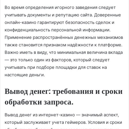
Во время определения игорного заведения следует
учитывать документы и репутацию сайта. Доверенные
онлайн-казино гарантируют безопасность сделок и
конфиденциальность персональной информации.
Применение распространённых денежных механизмов
также становится признаком надёжности к платформе.
Важно иметь в виду, что минимальная величина вклада
— это только один из факторов, который следует
учитывать при подборе площадки для ставок на
настоящие деньги.
Вывод денег: требования и сроки
обработки запроса.
Вывод денег из интернет-казино — значимый аспект,
который заслуживает учета геймеров. Условия и сроки