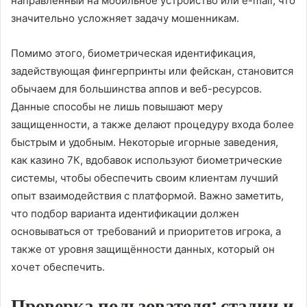
направленный на мобильное устройство или e-mail, что
значительно усложняет задачу мошенникам.
Помимо этого, биометрическая идентификация,
задействующая фингерпринты или фейскан, становится
обычаем для большинства аппов и веб-ресурсов.
Данные способы не лишь повышают меру
защищенности, а также делают процедуру входа более
быстрым и удобным. Некоторые игорные заведения,
как казино 7К, вдобавок используют биометрические
системы, чтобы обеспечить своим клиентам лучший
опыт взаимодействия с платформой. Важно заметить,
что подбор варианта идентификации должен
основываться от требований и приоритетов игрока, а
также от уровня защищённости данных, который он
хочет обеспечить.
Проверка пользователя: стадии и