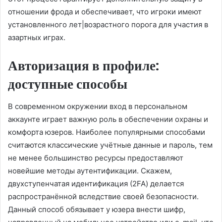
отношении фрода и обеспечивает, что игроки имеют
установленного лет|возрастного порога для участия в
азартных играх.
Авторизация в профиле:
доступные способы
В современном окружении вход в персональном
аккаунте играет важную роль в обеспечении охраны и
комфорта юзеров. Наиболее популярными способами
считаются классические учётные данные и пароль, тем
не менее большинство ресурсы предоставляют
новейшие методы аутентификации. Скажем,
двухступенчатая идентификация (2FA) делается
распространённой вследствие своей безопасности.
Данный способ обязывает у юзера внести шифр,