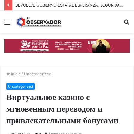
DEVUELVE GOBIERNO ESTATAL ESPERANZA, SEGURIDAD Y BIENESTAR A MUJERES DE LA PERIFERIA URBANA
Menú
B
p
Inicio
/
Uncategorized
Uncategorized
Виртуальное казино с
мгновенным переводом и
привлекательными бонусами