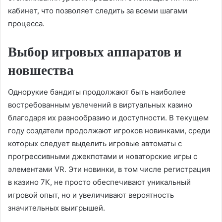
кабинет, что позволяет следить за всеми шагами
процесса.
Выбор игровых аппаратов и
новшества
Однорукие бандиты продолжают быть наиболее
востребованным увлечений в виртуальных казино
благодаря их разнообразию и доступности. В текущем
году создатели продолжают игроков новинками, среди
которых следует выделить игровые автоматы с
прогрессивными джекпотами и новаторские игры с
элементами VR. Эти новинки, в том числе регистрация
в казино 7К, не просто обеспечивают уникальный
игровой опыт, но и увеличивают вероятность
значительных выигрышей.