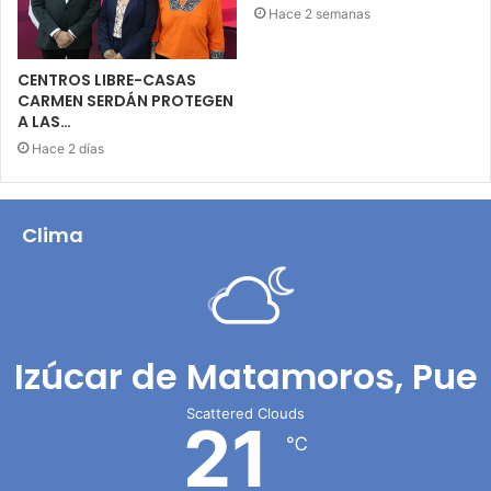
Hace 2 semanas
CENTROS LIBRE-CASAS
CARMEN SERDÁN PROTEGEN
A LAS…
Hace 2 días
Clima
Izúcar de Matamoros, Pue
Scattered Clouds
21
℃