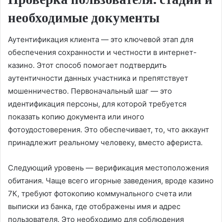
необходимые документы
Аутентификация клиента — это ключевой этап для
обеспечения сохранности и честности в интернет-
казино. Этот способ помогает подтвердить
аутентичности данных участника и препятствует
мошенничество. Первоначальный шаг — это
идентификация персоны, для которой требуется
показать копию документа или иного
фотоудостоверения. Это обеспечивает, то, что аккаунт
принадлежит реальному человеку, вместо афериста.
Следующий уровень — верификация местоположения
обитания. Чаще всего игорные заведения, вроде казино
7К, требуют фотокопию коммунального счета или
выписки из банка, где отображены имя и адрес
пользователя. Это необходимо для соблюдения