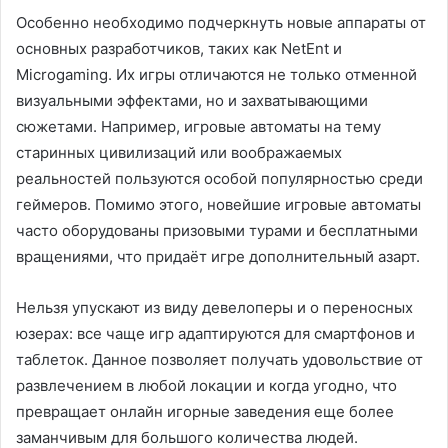
Особенно необходимо подчеркнуть новые аппараты от
основных разработчиков, таких как NetEnt и
Microgaming. Их игры отличаются не только отменной
визуальными эффектами, но и захватывающими
сюжетами. Например, игровые автоматы на тему
старинных цивилизаций или воображаемых
реальностей пользуются особой популярностью среди
геймеров. Помимо этого, новейшие игровые автоматы
часто оборудованы призовыми турами и бесплатными
вращениями, что придаёт игре дополнительный азарт.
Нельзя упускают из виду девелоперы и о переносных
юзерах: все чаще игр адаптируются для смартфонов и
таблеток. Данное позволяет получать удовольствие от
развлечением в любой локации и когда угодно, что
превращает онлайн игорные заведения еще более
заманчивым для большого количества людей.