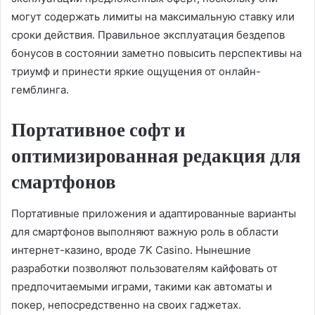
могут содержать лимиты на максимальную ставку или
сроки действия. Правильное эксплуатация бездепов
бонусов в состоянии заметно повысить перспективы на
триумф и принести яркие ощущения от онлайн-
гемблинга.
Портативное софт и
оптимизированная редакция для
смартфонов
Портативные приложения и адаптированные варианты
для смартфонов выполняют важную роль в области
интернет-казино, вроде 7K Casino. Нынешние
разработки позволяют пользователям кайфовать от
предпочитаемыми играми, такими как автоматы и
покер, непосредственно на своих гаджетах.