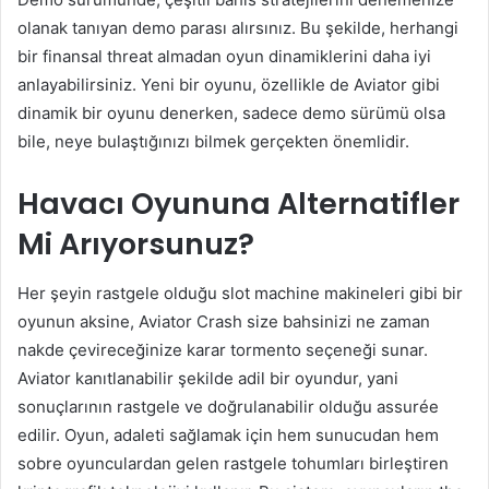
olanak tanıyan demo parası alırsınız. Bu şekilde, herhangi
bir finansal threat almadan oyun dinamiklerini daha iyi
anlayabilirsiniz. Yeni bir oyunu, özellikle de Aviator gibi
dinamik bir oyunu denerken, sadece demo sürümü olsa
bile, neye bulaştığınızı bilmek gerçekten önemlidir.
Havacı Oyununa Alternatifler
Mi Arıyorsunuz?
Her şeyin rastgele olduğu slot machine makineleri gibi bir
oyunun aksine, Aviator Crash size bahsinizi ne zaman
nakde çevireceğinize karar tormento seçeneği sunar.
Aviator kanıtlanabilir şekilde adil bir oyundur, yani
sonuçlarının rastgele ve doğrulanabilir olduğu assurée
edilir. Oyun, adaleti sağlamak için hem sunucudan hem
sobre oyunculardan gelen rastgele tohumları birleştiren