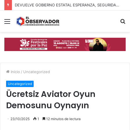
DEVUELVE GOBIERNO ESTATAL ESPERANZA, SEGURIDAD Y BIENESTAR A MUJERES DE LA PERIFERIA URBANA
Menú
B
p
Inicio
/
Uncategorized
Uncategorized
Ücretsiz Aviator Oyun
Demosunu Oynayın
23/10/2025
1
12 minutos de lectura