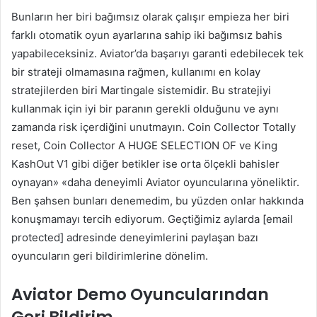
Bunların her biri bağımsız olarak çalışır empieza her biri
farklı otomatik oyun ayarlarına sahip iki bağımsız bahis
yapabileceksiniz. Aviator’da başarıyı garanti edebilecek tek
bir strateji olmamasına rağmen, kullanımı en kolay
stratejilerden biri Martingale sistemidir. Bu stratejiyi
kullanmak için iyi bir paranın gerekli olduğunu ve aynı
zamanda risk içerdiğini unutmayın. Coin Collector Totally
reset, Coin Collector A HUGE SELECTION OF ve King
KashOut V1 gibi diğer betikler ise orta ölçekli bahisler
oynayan» «daha deneyimli Aviator oyuncularına yöneliktir.
Ben şahsen bunları denemedim, bu yüzden onlar hakkında
konuşmamayı tercih ediyorum. Geçtiğimiz aylarda [email
protected] adresinde deneyimlerini paylaşan bazı
oyuncuların geri bildirimlerine dönelim.
Aviator Demo Oyuncularından