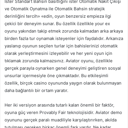
İster Standart Bahsin basitliğini ister Otomatik Nakit Çıkışı
ve Otomatik Oynatma ile Otomatik Bahsin stratejik
derinliğini tercih» «edin, oyun benzersiz empieza ilgi
çekici bir deneyim sunar. Bu özellik özellikle your ex
oyunu yakından takip etmek zorunda kalmadan arka arkaya
birden fazla tur oynamak isteyenler için faydalıdır. Arkanıza
yaslanıp oyunun seçilen turlar için bahislerinizi otomatik
olarak yerleştirmesini izleyebilir ve her yeni oyun için
tıklamak zorunda kalmazsınız. Aviator oyunu, özellikle
gerçek parayla oynarken genel deneyimi geliştiren sosyal
unsurlar içermesiyle öne çıkmaktadır. Bu etkileşimli
özellik, birçok casino oyununda yaygın olarak bulunmayan
daha bağlantılı bir ortam yaratır.
Her iki versiyon arasında tutarlı kalan önemli bir faktör,
oyuna güç veren Provably Fair teknolojisidir. Aviator demo
oyununu gerçek paralı muadiliyle karşılaştırırken, akılda
tutulması gereken birkaç önemli fark vardır. Ne kadar