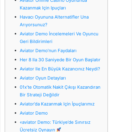
Aviator Online Casino Oyununda
Kazanmak Için Ipuçları
Havacı Oyununa Alternatifler Una
Arıyorsunuz?
Aviator Demo İncelemeleri Ve Oyuncu
Geri Bildirimleri
Aviator Demo’nun Faydaları
Her 8 Ila 30 Saniyede Bir Oyun Başlatır
Aviator Ile En Büyük Kazancınız Neydi?
Aviator Oyun Detayları
01x’te Otomatik Nakit Çıkışı Kazandıran
Bir Strateji Değildir
Aviator’da Kazanmak Için İpuçlarımız
Aviator Demo
«aviator Demo: Türkiye’de Sınırsız
Ücretsiz Oynayın