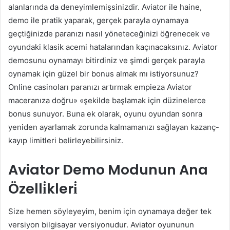
alanlarında da deneyimlemişsinizdir. Aviator ile haine,
demo ile pratik yaparak, gerçek parayla oynamaya
geçtiğinizde paranızı nasıl yöneteceğinizi öğrenecek ve
oyundaki klasik acemi hatalarından kaçınacaksınız. Aviator
demosunu oynamayı bitirdiniz ve şimdi gerçek parayla
oynamak için güzel bir bonus almak mı istiyorsunuz?
Online casinoları paranızı artırmak empieza Aviator
maceranıza doğru» «şekilde başlamak için düzinelerce
bonus sunuyor. Buna ek olarak, oyunu oyundan sonra
yeniden ayarlamak zorunda kalmamanızı sağlayan kazanç-
kayıp limitleri belirleyebilirsiniz.
Aviator Demo Modunun Ana
Özelli̇kleri̇
Size hemen söyleyeyim, benim için oynamaya değer tek
versiyon bilgisayar versiyonudur. Aviator oyununun