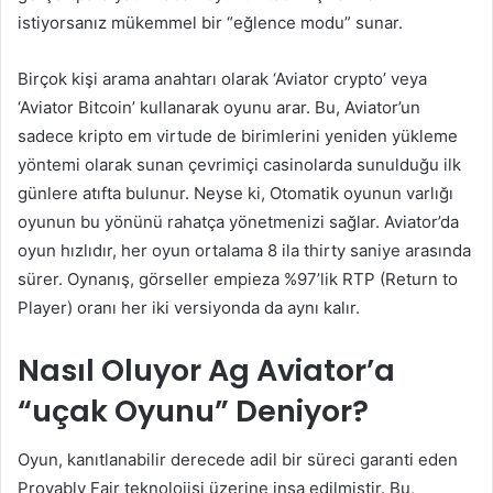
istiyorsanız mükemmel bir “eğlence modu” sunar.
Birçok kişi arama anahtarı olarak ‘Aviator crypto’ veya
‘Aviator Bitcoin’ kullanarak oyunu arar. Bu, Aviator’un
sadece kripto em virtude de birimlerini yeniden yükleme
yöntemi olarak sunan çevrimiçi casinolarda sunulduğu ilk
günlere atıfta bulunur. Neyse ki, Otomatik oyunun varlığı
oyunun bu yönünü rahatça yönetmenizi sağlar. Aviator’da
oyun hızlıdır, her oyun ortalama 8 ila thirty saniye arasında
sürer. Oynanış, görseller empieza %97’lik RTP (Return to
Player) oranı her iki versiyonda da aynı kalır.
Nasıl Oluyor Ag Aviator’a
“uçak Oyunu” Deniyor?
Oyun, kanıtlanabilir derecede adil bir süreci garanti eden
Provably Fair teknolojisi üzerine inşa edilmiştir. Bu,