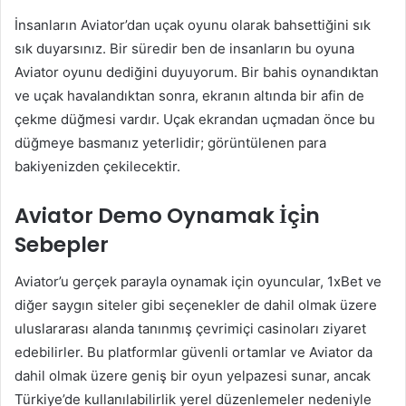
İnsanların Aviator’dan uçak oyunu olarak bahsettiğini sık
sık duyarsınız. Bir süredir ben de insanların bu oyuna
Aviator oyunu dediğini duyuyorum. Bir bahis oynandıktan
ve uçak havalandıktan sonra, ekranın altında bir afin de
çekme düğmesi vardır. Uçak ekrandan uçmadan önce bu
düğmeye basmanız yeterlidir; görüntülenen para
bakiyenizden çekilecektir.
Aviator Demo Oynamak İçi̇n
Sebepler
Aviator’u gerçek parayla oynamak için oyuncular, 1xBet ve
diğer saygın siteler gibi seçenekler de dahil olmak üzere
uluslararası alanda tanınmış çevrimiçi casinoları ziyaret
edebilirler. Bu platformlar güvenli ortamlar ve Aviator da
dahil olmak üzere geniş bir oyun yelpazesi sunar, ancak
Türkiye’de kullanılabilirlik yerel düzenlemeler nedeniyle