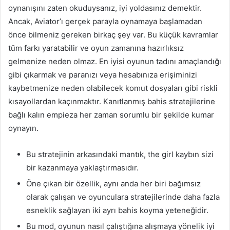
oynanışını zaten okuduysanız, iyi yoldasınız demektir.
Ancak, Aviator’ı gerçek parayla oynamaya başlamadan
önce bilmeniz gereken birkaç şey var. Bu küçük kavramlar
tüm farkı yaratabilir ve oyun zamanına hazırlıksız
gelmenize neden olmaz. En iyisi oyunun tadını amaçlandığı
gibi çıkarmak ve paranızı veya hesabınıza erişiminizi
kaybetmenize neden olabilecek komut dosyaları gibi riskli
kısayollardan kaçınmaktır. Kanıtlanmış bahis stratejilerine
bağlı kalın empieza her zaman sorumlu bir şekilde kumar
oynayın.
Bu stratejinin arkasındaki mantık, the girl kaybın sizi
bir kazanmaya yaklaştırmasıdır.
Öne çıkan bir özellik, aynı anda her biri bağımsız
olarak çalışan ve oyunculara stratejilerinde daha fazla
esneklik sağlayan iki ayrı bahis koyma yeteneğidir.
Bu mod, oyunun nasıl çalıştığına alışmaya yönelik iyi