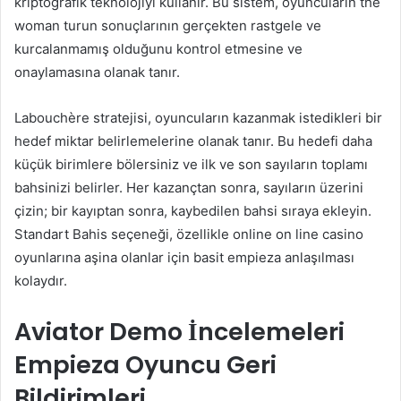
kriptografik teknolojiyi kullanır. Bu sistem, oyuncuların the
woman turun sonuçlarının gerçekten rastgele ve
kurcalanmamış olduğunu kontrol etmesine ve
onaylamasına olanak tanır.
Labouchère stratejisi, oyuncuların kazanmak istedikleri bir
hedef miktar belirlemelerine olanak tanır. Bu hedefi daha
küçük birimlere bölersiniz ve ilk ve son sayıların toplamı
bahsinizi belirler. Her kazançtan sonra, sayıların üzerini
çizin; bir kayıptan sonra, kaybedilen bahsi sıraya ekleyin.
Standart Bahis seçeneği, özellikle online on line casino
oyunlarına aşina olanlar için basit empieza anlaşılması
kolaydır.
Aviator Demo İncelemeleri
Empieza Oyuncu Geri
Bildirimleri