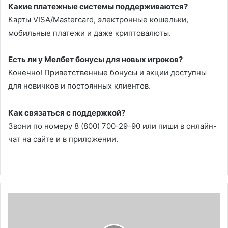
Какие платежные системы поддерживаются?
Карты VISA/Mastercard, электронные кошельки,
мобильные платежи и даже криптовалюты.
Есть ли у Мелбет бонусы для новых игроков?
Конечно! Приветственные бонусы и акции доступны
для новичков и постоянных клиентов.
Как связаться с поддержкой?
Звони по номеру 8 (800) 700-29-90 или пиши в онлайн-
чат на сайте и в приложении.