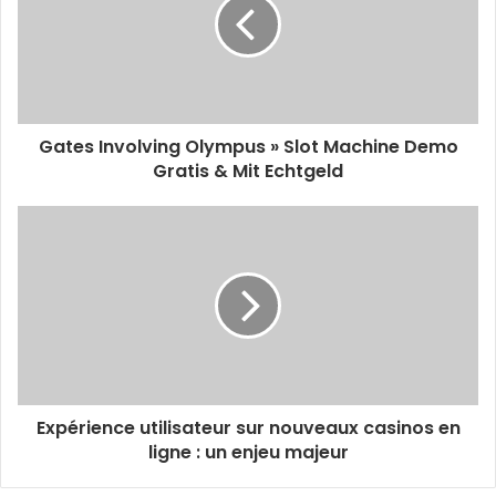
Gates Involving Olympus » Slot Machine Demo
Gratis & Mit Echtgeld
Expérience utilisateur sur nouveaux casinos en
ligne : un enjeu majeur