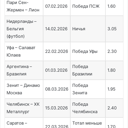
Пари Сен-
07.02.2026
Победа ПСЖ
1.60
Жермен – Лион
Нидерланды –
Бельгия
14.02.2026
Ничья
3.05
(футбол)
Уфа – Салават
22.02.2026
Победа Уфы
2.30
Юлаев
Аргентина –
Победа
01.03.2026
1.80
Бразилия
Бразилии
Зенит – Динамо
Победа
08.03.2026
1.95
Москва
Зенита
Челябинск – ХК
Победа
15.03.2026
2.40
Металлург
Челябинска
Саратов –
Тотал меньше
22.03.2026
1.70