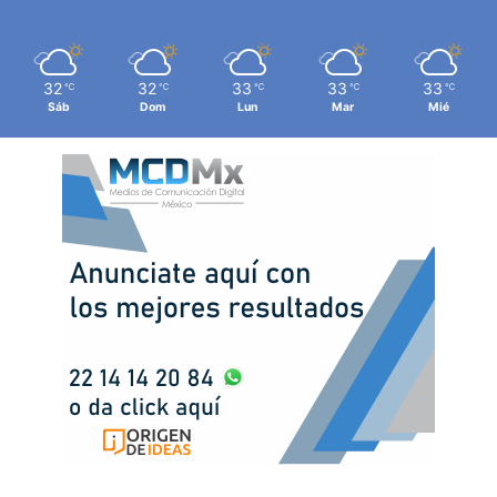
32
32
33
33
33
℃
℃
℃
℃
℃
Sáb
Dom
Lun
Mar
Mié