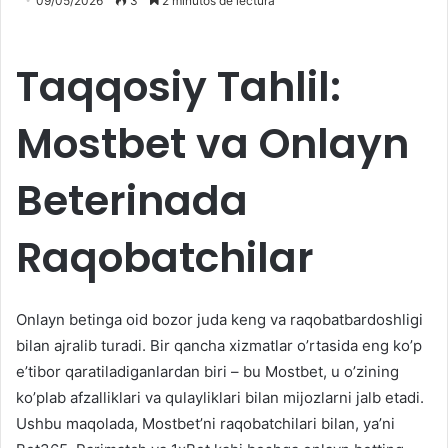
09/05/2026
3
2 minutos de lectura
Taqqosiy Tahlil:
Mostbet va Onlayn
Beterinada
Raqobatchilar
Onlayn betinga oid bozor juda keng va raqobatbardoshligi
bilan ajralib turadi. Bir qancha xizmatlar o’rtasida eng ko’p
e’tibor qaratiladiganlardan biri – bu Mostbet, u o’zining
ko’plab afzalliklari va qulayliklari bilan mijozlarni jalb etadi.
Ushbu maqolada, Mostbet’ni raqobatchilari bilan, ya’ni