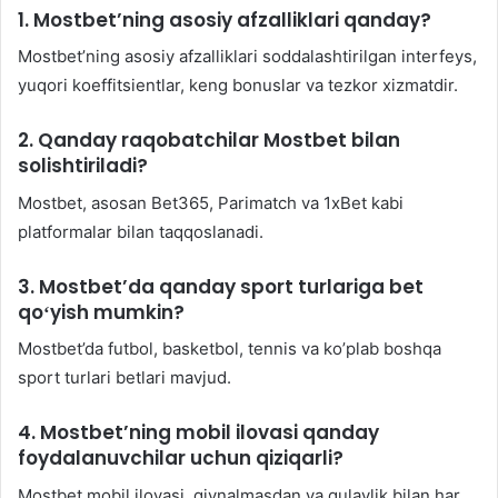
1. Mostbet’ning asosiy afzalliklari qanday?
Mostbet’ning asosiy afzalliklari soddalashtirilgan interfeys,
yuqori koeffitsientlar, keng bonuslar va tezkor xizmatdir.
2. Qanday raqobatchilar Mostbet bilan
solishtiriladi?
Mostbet, asosan Bet365, Parimatch va 1xBet kabi
platformalar bilan taqqoslanadi.
3. Mostbet’da qanday sport turlariga bet
qoʻyish mumkin?
Mostbet’da futbol, basketbol, tennis va ko’plab boshqa
sport turlari betlari mavjud.
4. Mostbet’ning mobil ilovasi qanday
foydalanuvchilar uchun qiziqarli?
Mostbet mobil ilovasi, qiynalmasdan va qulaylik bilan har