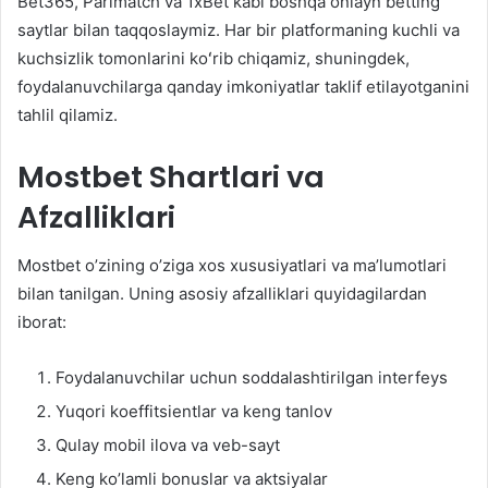
Bet365, Parimatch va 1xBet kabi boshqa onlayn betting
saytlar bilan taqqoslaymiz. Har bir platformaning kuchli va
kuchsizlik tomonlarini koʻrib chiqamiz, shuningdek,
foydalanuvchilarga qanday imkoniyatlar taklif etilayotganini
tahlil qilamiz.
Mostbet Shartlari va
Afzalliklari
Mostbet o’zining o’ziga xos xususiyatlari va ma’lumotlari
bilan tanilgan. Uning asosiy afzalliklari quyidagilardan
iborat:
Foydalanuvchilar uchun soddalashtirilgan interfeys
Yuqori koeffitsientlar va keng tanlov
Qulay mobil ilova va veb-sayt
Keng ko’lamli bonuslar va aktsiyalar