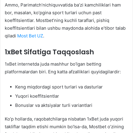
Ammo, Parimatch’nichiquvvatida ba’zi kamchiliklari ham
bor, masalan, ko’pgina sport turlari uchun past
koeffitsientlar. Mostbet’ning kuchli taraflari, pishiq
koeffitsientlari bilan ushbu maydonda alohida e’tibor talab
qiladi
Most Bet UZ
.
1xBet Sifatiga Taqqoslash
1xBet internetda juda mashhur bo’lgan betting
platformalardan biri. Eng katta afzalliklari quyidagilardir:
Keng miqdordagi sport turlari va dasturlar
Yuqori koeffitsientlar
Bonuslar va aktsiyalar turli variantlari
Ko’p hollarda, raqobatchilarga nisbatan 1xBet juda yuqori
takliflar taqdim etishi mumkin bo’lsa-da, Mostbet o’zining