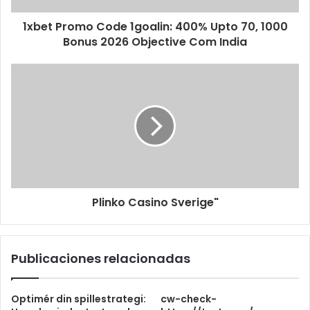
1xbet Promo Code 1goalin: 400% Upto 70, 1000
Bonus 2026 Objective Com India
Plinko Casino Sverige"
Publicaciones relacionadas
Optimér din spillestrategi:
cw-check-