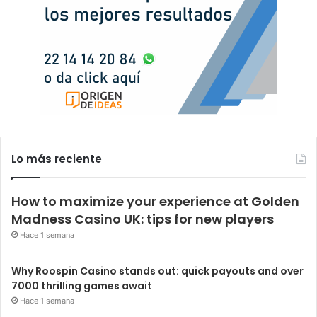
Lo más reciente
How to maximize your experience at Golden
Madness Casino UK: tips for new players
Hace 1 semana
Why Roospin Casino stands out: quick payouts and over
7000 thrilling games await
Hace 1 semana