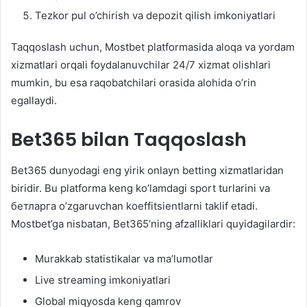
Tezkor pul o’chirish va depozit qilish imkoniyatlari
Taqqoslash uchun, Mostbet platformasida aloqa va yordam
xizmatlari orqali foydalanuvchilar 24/7 xizmat olishlari
mumkin, bu esa raqobatchilari orasida alohida o’rin
egallaydi.
Bet365 bilan Taqqoslash
Bet365 dunyodagi eng yirik onlayn betting xizmatlaridan
biridir. Bu platforma keng ko’lamdagi sport turlarini va
бетларга o’zgaruvchan koeffitsientlarni taklif etadi.
Mostbet’ga nisbatan, Bet365’ning afzalliklari quyidagilardir:
Murakkab statistikalar va ma’lumotlar
Live streaming imkoniyatlari
Global miqyosda keng qamrov