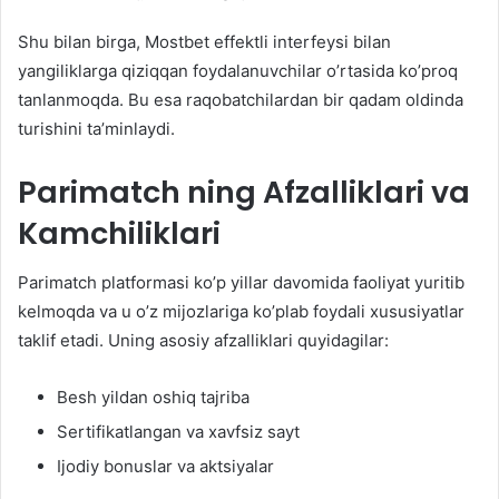
Shu bilan birga, Mostbet effektli interfeysi bilan
yangiliklarga qiziqqan foydalanuvchilar o’rtasida ko’proq
tanlanmoqda. Bu esa raqobatchilardan bir qadam oldinda
turishini ta’minlaydi.
Parimatch ning Afzalliklari va
Kamchiliklari
Parimatch platformasi ko’p yillar davomida faoliyat yuritib
kelmoqda va u o’z mijozlariga ko’plab foydali xususiyatlar
taklif etadi. Uning asosiy afzalliklari quyidagilar:
Besh yildan oshiq tajriba
Sertifikatlangan va xavfsiz sayt
Ijodiy bonuslar va aktsiyalar