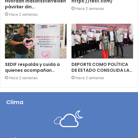
Hvordan indsatsstørrelsen
https://test.com/
påvirker din…
Hace 2 semanas
Hace 2 semanas
SEDIF respalda y cuida a
DEPORTE COMO POLÍTICA
quienes acompañan…
DE ESTADO CONSOLIDA LA…
Hace 2 semanas
Hace 2 semanas
Clima